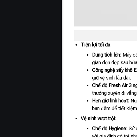
Tiện lợi tối đa:
Dung tích lớn:
Máy có 
gian dọn dẹp sau bữa
Công nghệ sấy khô Ex
giữ vệ sinh lâu dài.
Chế độ Fresh Air 3 n
thường xuyên đi vắng
Hẹn giờ linh hoạt:
Ngư
ban đêm để tiết kiệm
Vệ sinh vượt trội:
Chế độ Hygiene:
Sử d
với gia đình có trẻ nh