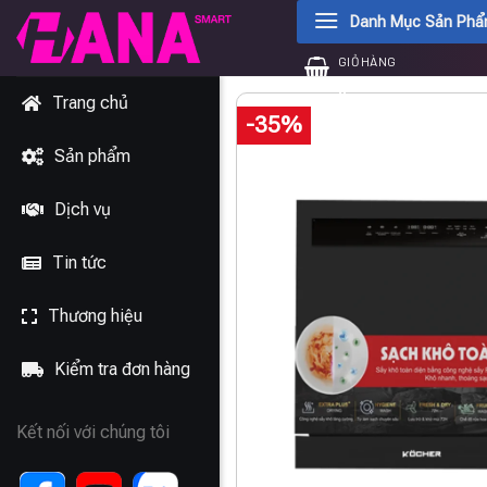
Chuyển
Danh Mục Sản Ph
đến
GIỎ HÀNG
nội
0
₫
dung
Trang chủ
-35%
Sản phẩm
Dịch vụ
Tin tức
Thương hiệu
Kiểm tra đơn hàng
Kết nối với chúng tôi