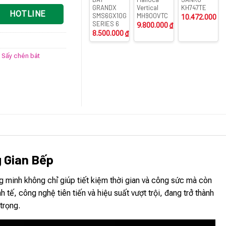
GRANDX
Vertical
KH747TE
HOTLINE
SMS6GX10G
MH900VTC
10.472.000
₫
SERIES 6
9.800.000
₫
8.500.000
₫
- Sấy chén bát
g Gian Bếp
g minh không chỉ giúp tiết kiệm thời gian và công sức mà còn
 tế, công nghệ tiên tiến và hiệu suất vượt trội, đang trở thành
trọng.