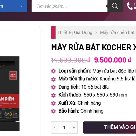
Tìm
H
kiếm
ẩm
0
sản
phẩm
Thiết Bị Gia Dụng
>
Máy rửa chén bát 
MÁY RỬA BÁT KOCHER 
Giá
G
14.590.000
9.500.000
₫
₫
gốc
h
Loại sản phẩm:
Máy rửa bát độc lập
là:
t
Mức tiêu thụ nước:
Khoảng 9.5 lít/ lầ
14.590.000 ₫
là
Dung tích:
10 bộ bát đĩa
9
Kích thước:
550 x 550 x 590 mm
Xuất Xứ:
Chính hãng
Bảo hành:
Chính hãng
Máy rửa bát KOCHER X10 số lượng
THÊM VÀO G