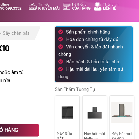
otline
Tin tức
Hệ thống
Thông tin
90.699.3332
KHUYẾN MÃI
CỬA HÀNG
LIÊN HỆ
Sản phẩm chính hãng
- Sấy chén bát
Hóa đơn chứng từ đầy đủ
X10
Vận chuyển & lắp đặt nhanh
chóng
iá
Bảo hành & bảo trì tại nhà
iện
Hậu mãi dài lâu, yên tâm sử
 hoặc âm tủ
ại
dụng
n rửa
.
:
.500.000 ₫.
Sản Phẩm Tương Tự
IỎ HÀNG
MÁY RỬA
Máy hút mùi
Máy hút mùi
BÁT
Malloca
SANKO