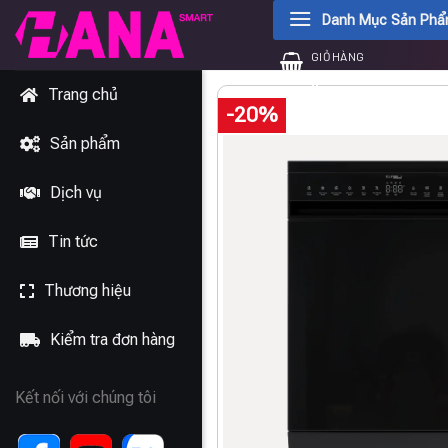
Chuyển
Danh Mục Sản Ph
đến
GIỎ HÀNG
nội
0
₫
dung
Trang chủ
-20%
Sản phẩm
Dịch vụ
Tin tức
Thương hiệu
Kiểm tra đơn hàng
Kết nối với chúng tôi