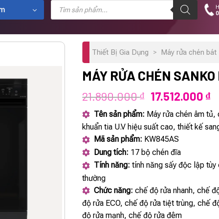
Tìm
H
kiếm
ẩm
0
sản
phẩm
Thiết Bị Gia Dụng
>
Máy rửa chén bát 
MÁY RỬA CHÉN SANKO
Giá
G
21.890.000
17.512.000
₫
₫
gốc
h
Tên sản phẩm:
Máy rửa chén âm tủ, 
là:
tạ
khuẩn tia U.V hiệu suất cao, thiết kế san
21.890.000 ₫.
là
Mã sản phẩm:
KW845AS
1
Dung tích:
17 bộ chén đĩa
Tính năng:
tính năng sấy độc lập tùy 
thường
Chức năng:
chế độ rửa nhanh, chế độ
độ rửa ECO, chế độ rửa tiệt trùng, chế đ
độ rửa mạnh, chế độ rửa đêm