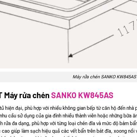
Máy rửa chén SANKO KW845AS
T Máy rửa chén
SANKO KW845AS
ủ hiện đại, phù hợp với nhiều không gian bếp từ căn hộ đến nhà p
 nhu cầu sử dụng của gia đình nhiều thành viên hoặc những bữa ă
nh rửa đa dạng, phù hợp với từng loại chén đĩa và mức độ bám bẩ
 cao giúp làm sạch hiệu quả các vết bẩn trên bát đĩa, xoong nồi