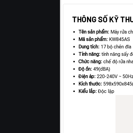
THÔNG SỐ KỸ TH
Tên sản phẩm:
Máy rửa ché
Mã sản phẩm:
KW845AS
Dung tích:
17 bộ chén đĩa
Tính năng:
tính năng sấy đ
Chức năng:
chế độ rửa nha
Độ ồn:
49(dBA)
Điện áp:
220-240V ~ 50H
Kích thước:
598x590x845
Kiểu lắp:
Độc lập