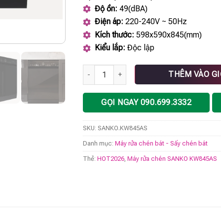
Độ ồn:
49(dBA)
Điện áp:
220-240V ~ 50Hz
Kích thước:
598x590x845(mm)
Kiểu lắp:
Độc lập
Máy rửa chén SANKO KW845AS số lượng
THÊM VÀO G
GỌI NGAY 090.699.3332
SKU:
SANKO.KW845AS
Danh mục:
Máy rửa chén bát - Sấy chén bát
Thẻ:
HOT2026
,
Máy rửa chén SANKO KW845AS