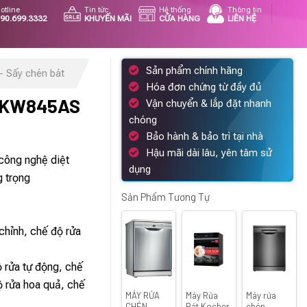
otline
Tin tức
Hệ thống
Thông tin
90.699.3332
KHUYẾN MÃI
CỬA HÀNG
LIÊN HỆ
Sản phẩm chính hãng
- Sấy chén bát
Hóa đơn chứng từ đầy đủ
 KW845AS
Vận chuyển & lắp đặt nhanh
chóng
iá
Bảo hành & bảo trì tại nhà
iện
Hậu mãi dài lâu, yên tâm sử
công nghệ diệt
i
dụng
g trọng
:
7.512.000 ₫.
Sản Phẩm Tương Tự
chỉnh, chế độ rửa
 rửa tự động, chế
ộ rửa hoa quả, chế
MÁY RỬA
Máy Rửa
Máy rửa
CHÉN
Bát Kocher
chén