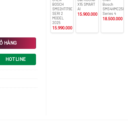
BOSCH
X15 SMART
Bosch
SMS2HTI79E
AI
SMS4HMC25M
SERI 2
Series 4
15.900.000
₫
MODEL
18.500.000
₫
2025
15.990.000
₫
IỎ HÀNG
HOTLINE