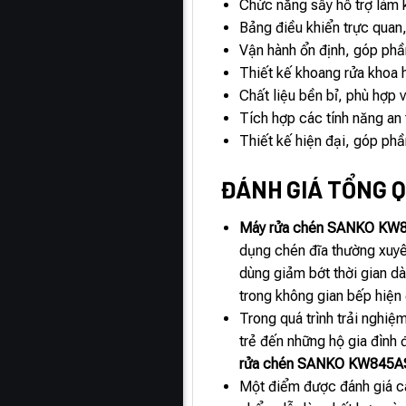
Chức năng sấy hỗ trợ làm k
Bảng điều khiển trực quan, 
Vận hành ổn định, góp phần
Thiết kế khoang rửa khoa 
Chất liệu bền bỉ, phù hợp 
Tích hợp các tính năng an 
Thiết kế hiện đại, góp phầ
ĐÁNH GIÁ TỔNG Q
Máy rửa chén SANKO KW
dụng chén đĩa thường xuyên
dùng giảm bớt thời gian dà
trong không gian bếp hiện 
Trong quá trình trải nghiệ
trẻ đến những hộ gia đình 
rửa chén SANKO KW845A
Một điểm được đánh giá 