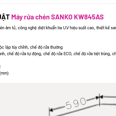
UẬT
Máy rửa chén SANKO KW845AS
n âm tủ, công nghệ diệt khuẩn tia U.V hiệu suất cao, thiết kế sa
ộc lập tùy chỉnh, chế độ rửa thường
nh, chế độ rửa tự động, chế độ rửa ECO, chế độ rửa tiệt trùng, 
z
(mm)