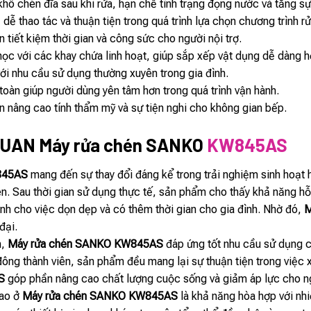
hô chén đĩa sau khi rửa, hạn chế tình trạng đọng nước và tăng sự 
dễ thao tác và thuận tiện trong quá trình lựa chọn chương trình rử
 tiết kiệm thời gian và công sức cho người nội trợ.
học với các khay chứa linh hoạt, giúp sắp xếp vật dụng dễ dàng h
với nhu cầu sử dụng thường xuyên trong gia đình.
toàn giúp người dùng yên tâm hơn trong quá trình vận hành.
n nâng cao tính thẩm mỹ và sự tiện nghi cho không gian bếp.
UAN Máy rửa chén SANKO
KW845AS
845AS
mang đến sự thay đổi đáng kể trong trải nghiệm sinh hoạt h
. Sau thời gian sử dụng thực tế, sản phẩm cho thấy khả năng hỗ t
nh cho việc dọn dẹp và có thêm thời gian cho gia đình. Nhờ đó,
M
đại.
m,
Máy rửa chén SANKO KW845AS
đáp ứng tốt nhu cầu sử dụng c
đông thành viên, sản phẩm đều mang lại sự thuận tiện trong việc 
S
góp phần nâng cao chất lượng cuộc sống và giảm áp lực cho ng
cao ở
Máy rửa chén SANKO KW845AS
là khả năng hòa hợp với nhi