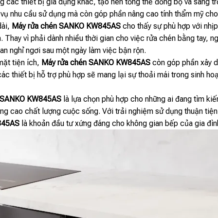
 các thiết bị gia dụng khác, tạo nên tổng thể đồng bộ và sang t
vụ nhu cầu sử dụng mà còn góp phần nâng cao tính thẩm mỹ cho
dài,
Máy rửa chén SANKO KW845AS
cho thấy sự phù hợp với nhịp
. Thay vì phải dành nhiều thời gian cho việc rửa chén bằng tay, 
an nghỉ ngơi sau một ngày làm việc bận rộn.
mặt tiện ích,
Máy rửa chén SANKO KW845AS
còn góp phần xây d
ác thiết bị hỗ trợ phù hợp sẽ mang lại sự thoải mái trong sinh hoạ
n SANKO KW845AS
là lựa chọn phù hợp cho những ai đang tìm kiế
âng cao chất lượng cuộc sống. Với trải nghiệm sử dụng thuận tiện,
845AS
là khoản đầu tư xứng đáng cho không gian bếp của gia đìn