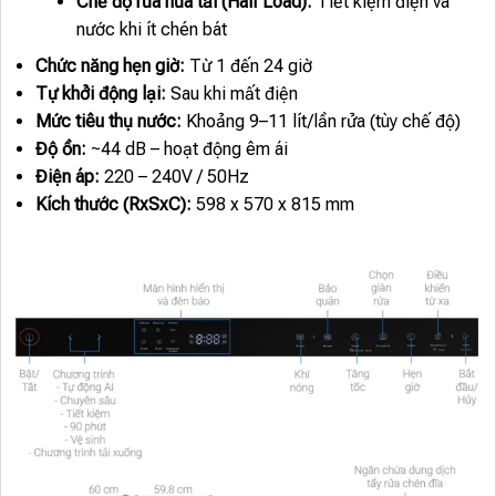
Chế độ rửa nửa tải (Half Load):
Tiết kiệm điện và
nước khi ít chén bát
Chức năng hẹn giờ:
Từ 1 đến 24 giờ
Tự khởi động lại:
Sau khi mất điện
Mức tiêu thụ nước:
Khoảng 9–11 lít/lần rửa (tùy chế độ)
Độ ồn:
~44 dB – hoạt động êm ái
Điện áp:
220 – 240V / 50Hz
Kích thước (RxSxC):
598 x 570 x 815 mm