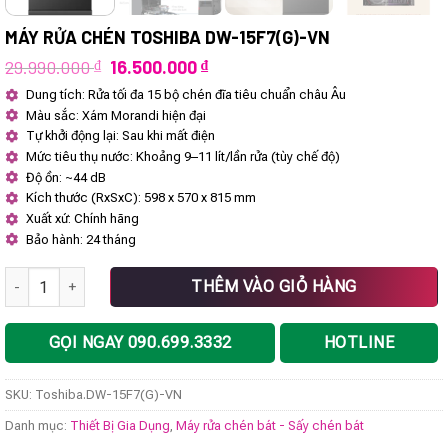
MÁY RỬA CHÉN TOSHIBA DW-15F7(G)-VN
Giá
Giá
29.990.000
₫
16.500.000
₫
gốc
hiện
Dung tích: Rửa tối đa 15 bộ chén đĩa tiêu chuẩn châu Âu
là:
tại
Màu sắc: Xám Morandi hiện đại
29.990.000 ₫.
là:
16.500.000 ₫.
Tự khởi động lại: Sau khi mất điện
Mức tiêu thụ nước: Khoảng 9–11 lít/lần rửa (tùy chế độ)
Độ ồn: ~44 dB
Kích thước (RxSxC): 598 x 570 x 815 mm
Xuất xứ: Chính hãng
Bảo hành: 24 tháng
Máy rửa chén Toshiba DW-15F7(G)-VN số lượng
THÊM VÀO GIỎ HÀNG
GỌI NGAY 090.699.3332
HOTLINE
SKU:
Toshiba.DW-15F7(G)-VN
Danh mục:
Thiết Bị Gia Dụng
,
Máy rửa chén bát - Sấy chén bát