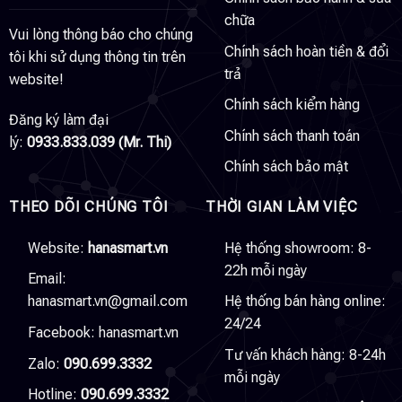
chữa
Vui lòng thông báo cho chúng
Chính sách hoàn tiền & đổi
tôi khi sử dụng thông tin trên
trả
website!
Chính sách kiểm hàng
Đăng ký làm đại
Chính sách thanh toán
lý:
0933.833.039 (Mr. Thi)
Chính sách bảo mật
THEO DÕI CHÚNG TÔI
THỜI GIAN LÀM VIỆC
Website:
hanasmart.vn
Hệ thống showroom: 8-
22h mỗi ngày
Email:
hanasmart.vn@gmail.com
Hệ thống bán hàng online:
24/24
Facebook:
hanasmart.vn
Tư vấn khách hàng: 8-24h
Zalo:
090.699.3332
mỗi ngày
Hotline:
090.699.3332