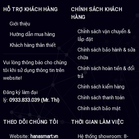
HỖ TRỢ KHÁCH HÀNG
CHÍNH SÁCH KHÁCH
HÀNG
Giới thiệu
Chính sách vận chuyển &
Hướng dẫn mua hàng
lắp đặt
Khách hàng thân thiết
Chính sách bảo hành & sửa
chữa
Vui lòng thông báo cho chúng
Chính sách hoàn tiền & đổi
tôi khi sử dụng thông tin trên
trả
website!
Chính sách kiểm hàng
Đăng ký làm đại
Chính sách thanh toán
lý:
0933.833.039 (Mr. Thi)
Chính sách bảo mật
THEO DÕI CHÚNG TÔI
THỜI GIAN LÀM VIỆC
Website:
hanasmart.vn
Hệ thống showroom: 8-