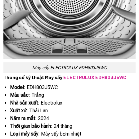
Máy sấy ELECTROLUX EDH803J5WC
Thông số kỹ thuật Máy sấy
ELECTROLUX EDH803J5WC
Model
: EDH803J5WC
Màu sắc
: Trắng
Nhà sản xuất
: Electrolux
Xuất xứ
: Thái Lan
Năm ra mắt
: 2024
Thời gian bảo hành
: 24 tháng
Loại máy sấy
: Máy sấy bơm nhiệt