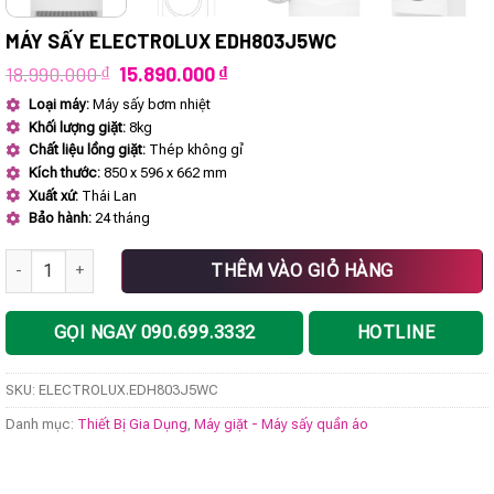
MÁY SẤY ELECTROLUX EDH803J5WC
Giá
Giá
18.990.000
₫
15.890.000
₫
gốc
hiện
Loại máy:
Máy sấy bơm nhiệt
là:
tại
Khối lượng giặt:
8kg
18.990.000 ₫.
là:
15.890.000 ₫.
Chất liệu lồng giặt:
Thép không gỉ
Kích thước:
850 x 596 x 662 mm
Xuất xứ:
Thái Lan
Bảo hành:
24 tháng
Máy sấy ELECTROLUX EDH803J5WC số lượng
THÊM VÀO GIỎ HÀNG
GỌI NGAY 090.699.3332
HOTLINE
SKU:
ELECTROLUX.EDH803J5WC
Danh mục:
Thiết Bị Gia Dụng
,
Máy giặt - Máy sấy quần áo