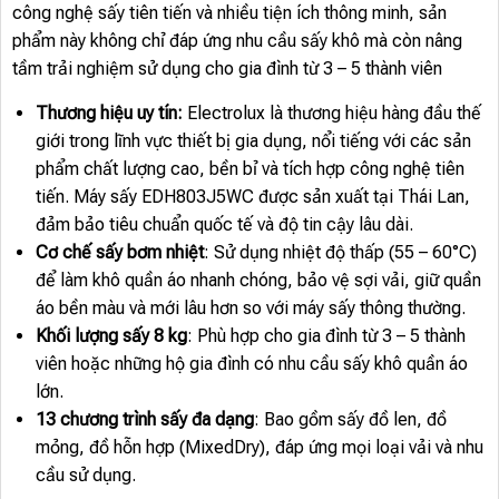
công nghệ sấy tiên tiến và nhiều tiện ích thông minh, sản
phẩm này không chỉ đáp ứng nhu cầu sấy khô mà còn nâng
tầm trải nghiệm sử dụng cho gia đình từ 3 – 5 thành viên
Thương hiệu uy tín:
Electrolux là thương hiệu hàng đầu thế
giới trong lĩnh vực thiết bị gia dụng, nổi tiếng với các sản
phẩm chất lượng cao, bền bỉ và tích hợp công nghệ tiên
tiến. Máy sấy EDH803J5WC được sản xuất tại Thái Lan,
đảm bảo tiêu chuẩn quốc tế và độ tin cậy lâu dài.
Cơ chế sấy bơm nhiệt
: Sử dụng nhiệt độ thấp (55 – 60°C)
để làm khô quần áo nhanh chóng, bảo vệ sợi vải, giữ quần
áo bền màu và mới lâu hơn so với máy sấy thông thường.
Khối lượng sấy 8 kg
: Phù hợp cho gia đình từ 3 – 5 thành
viên hoặc những hộ gia đình có nhu cầu sấy khô quần áo
lớn.
13 chương trình sấy đa dạng
: Bao gồm sấy đồ len, đồ
mỏng, đồ hỗn hợp (MixedDry), đáp ứng mọi loại vải và nhu
cầu sử dụng.