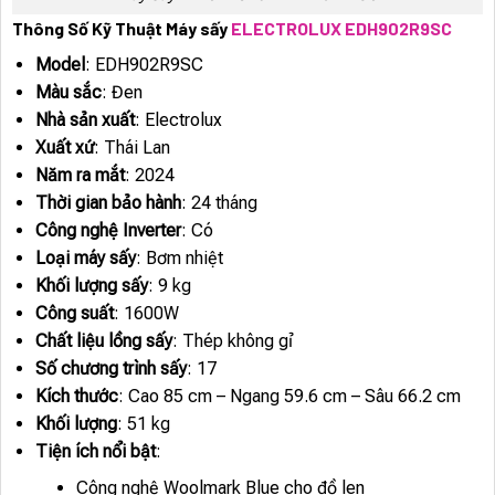
Thông Số Kỹ Thuật Máy sấy
ELECTROLUX EDH902R9SC
Model
: EDH902R9SC
Màu sắc
: Đen
Nhà sản xuất
: Electrolux
Xuất xứ
: Thái Lan
Năm ra mắt
: 2024
Thời gian bảo hành
: 24 tháng
Công nghệ Inverter
: Có
Loại máy sấy
: Bơm nhiệt
Khối lượng sấy
: 9 kg
Công suất
: 1600W
Chất liệu lồng sấy
: Thép không gỉ
Số chương trình sấy
: 17
Kích thước
: Cao 85 cm – Ngang 59.6 cm – Sâu 66.2 cm
Khối lượng
: 51 kg
Tiện ích nổi bật
:
Công nghệ Woolmark Blue cho đồ len