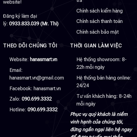
trả
website!
Chính sách kiểm hàng
Đăng ký làm đại
Chính sách thanh toán
lý:
0933.833.039 (Mr. Thi)
Chính sách bảo mật
THEO DÕI CHÚNG TÔI
THỜI GIAN LÀM VIỆC
Website:
hanasmart.vn
Hệ thống showroom: 8-
22h mỗi ngày
Email:
hanasmart.vn@gmail.com
Hệ thống bán hàng online:
24/24
Facebook:
hanasmart.vn
Tư vấn khách hàng: 8-24h
Zalo:
090.699.3332
mỗi ngày
Hotline:
090.699.3332
Phục vụ quý khách là niềm
vinh hạnh của chúng tôi,
đừng ngần ngại liên hệ ngay