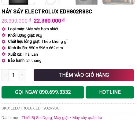
MÁY SẤY ELECTROLUX EDH902R9SC
Giá
Giá
26.990.000
₫
22.390.000
₫
gốc
hiện
Loại máy:
Máy sấy bơm nhiệt
là:
tại
Khối lượng giặt:
9kg
26.990.000 ₫.
là:
22.390.000 ₫.
Chất liệu lồng giặt:
Thép không gỉ
Kích thước:
850 x 596 x 662 mm
Xuất xứ:
Thái Lan
Bảo hành:
24 tháng
Máy sấy ELECTROLUX EDH902R9SC số lượng
THÊM VÀO GIỎ HÀNG
GỌI NGAY 090.699.3332
HOTLINE
SKU:
ELECTROLUX.EDH902R9SC
Danh mục:
Thiết Bị Gia Dụng
,
Máy giặt - Máy sấy quần áo