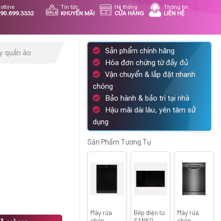
otline
Tin tức
Hệ thống
Thông tin
90.699.3332
KHUYẾN MÃI
CỬA HÀNG
LIÊN HỆ
Sản phẩm chính hãng
ấy quần áo
Hóa đơn chứng từ đầy đủ
Vận chuyển & lắp đặt nhanh
chóng
Bảo hành & bảo trì tại nhà
Hậu mãi dài lâu, yên tâm sử
Giá
dụng
hiện
tại
Sản Phẩm Tương Tự
.
là:
20.290.000 ₫.
Máy rửa
Bếp điện từ
Máy rửa
ng
chén
SANKO
chén