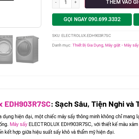
THÊM VÀO G
GỌI NGAY 090.699.3332
SKU:
ELECTROLUX.EDH903R7SC
Danh mục:
Thiết Bị Gia Dụng
,
Máy giặt - Máy sấ
ux EDH903R7SC
: Sạch Sâu, Tiện Nghi và
 dụng hiện đại, một chiếc máy sấy thông minh không chỉ mang lạ
ống.
Máy sấy
ELECTROLUX EDH903R7SC, với thiết kế màu xám đen s
n kết hợp giữa hiệu suất sấy khô và thẩm mỹ hiện đại.