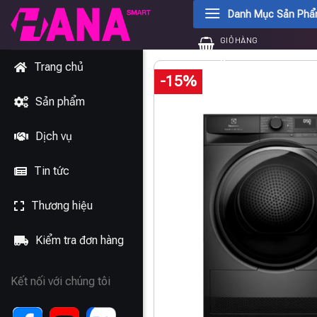
Chuyển
Danh Mục Sản Ph
đến
GIỎ HÀNG
nội
0
₫
dung
Trang chủ
-15%
Sản phẩm
Dịch vụ
Tin tức
Thương hiệu
Kiểm tra đơn hàng
Kết nối với chúng tôi