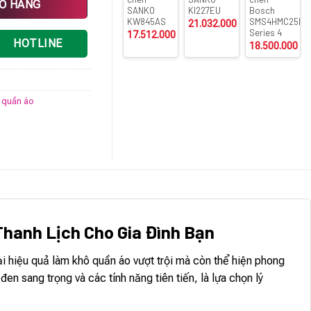
IỎ HÀNG
SANKO
KI227EU
Bosch
KW845AS
SMS4HMC25M
21.032.000
₫
Series 4
17.512.000
₫
HOTLINE
18.500.000
₫
y quần áo
 Thanh Lịch Cho Gia Đình Bạn
i hiệu quả làm khô quần áo vượt trội mà còn thể hiện phong
ang trọng và các tính năng tiên tiến, là lựa chọn lý