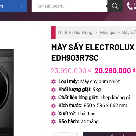
Tìm
H
kiếm
ẩm
0
sản
phẩm
Thiết Bị Gia Dụng
>
Máy giặt - Máy s
MÁY SẤY ELECTROLUX
EDH903R7SC
Giá
23.990.000
20.290.000
₫
₫
gốc
Loại máy:
Máy sấy bơm nhiệt
là:
Khối lượng giặt:
9kg
23.990.000 ₫
Chất liệu lồng giặt:
Thép không gỉ
Kích thước:
850 x 596 x 662 mm
Xuất xứ:
Thái Lan
Bảo hành:
24 tháng
Máy sấy ELECTROLUX EDH903R7SC số lượ