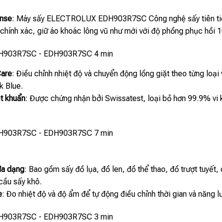
nse
: Máy sấy ELECTROLUX EDH903R7SC Công nghệ sấy tiên tiến
 chính xác, giữ áo khoác lông vũ như mới với độ phồng phục hồi
Care
: Điều chỉnh nhiệt độ và chuyển động lồng giặt theo từng loại 
 Blue.
ệt khuẩn
: Được chứng nhận bởi Swissatest, loại bỏ hơn 99.9% vi 
đa dạng
: Bao gồm sấy đồ lụa, đồ len, đồ thể thao, đồ trượt tuyết
cầu sấy khô.
e
: Đo nhiệt độ và độ ẩm để tự động điều chỉnh thời gian và năng 