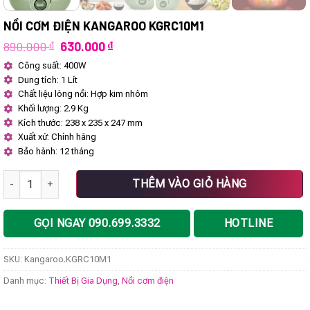
NỒI CƠM ĐIỆN KANGAROO KGRC10M1
Giá
Giá
890.000
₫
630.000
₫
gốc
hiện
Công suất: 400W
là:
tại
Dung tích: 1 Lít
890.000 ₫.
là:
630.000 ₫.
Chất liệu lòng nồi: Hợp kim nhôm
Khối lượng: 2.9 Kg
Kích thước: 238 x 235 x 247 mm
Xuất xứ: Chính hãng
Bảo hành: 12 tháng
Nồi cơm điện Kangaroo KGRC10M1 số lượng
THÊM VÀO GIỎ HÀNG
GỌI NGAY 090.699.3332
HOTLINE
SKU:
Kangaroo.KGRC10M1
Danh mục:
Thiết Bị Gia Dụng
,
Nồi cơm điện