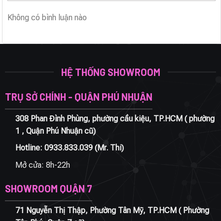
Không có bình luận nào
HỆ THỐNG SHOWROOM
TRỤ SỞ CHÍNH - QUẬN PHÚ NHUẬN
308 Phan Đình Phùng, phường cầu kiệu, TP.HCM ( phường
1 , Quận Phú Nhuận cũ)
Hotline:
0933.833.039
(Mr. Thi)
Mở cửa: 8h-22h
SHOWROOM QUẬN 7
71 Nguyễn Thị Thập, Phường Tân Mỹ, TP.HCM ( Phường