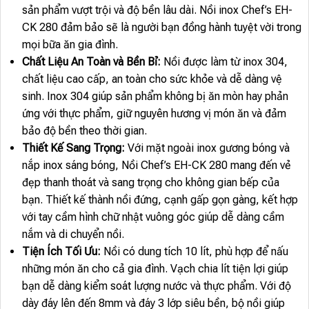
sản phẩm vượt trội và độ bền lâu dài. Nồi inox Chef’s EH-
CK 280 đảm bảo sẽ là người bạn đồng hành tuyệt vời trong
mọi bữa ăn gia đình.
Chất Liệu An Toàn và Bền Bỉ:
Nồi được làm từ inox 304,
chất liệu cao cấp, an toàn cho sức khỏe và dễ dàng vệ
sinh. Inox 304 giúp sản phẩm không bị ăn mòn hay phản
ứng với thực phẩm, giữ nguyên hương vị món ăn và đảm
bảo độ bền theo thời gian.
Thiết Kế Sang Trọng:
Với mặt ngoài inox gương bóng và
nắp inox sáng bóng, Nồi Chef’s EH-CK 280 mang đến vẻ
đẹp thanh thoát và sang trọng cho không gian bếp của
bạn. Thiết kế thành nồi đứng, cạnh gấp gọn gàng, kết hợp
với tay cầm hình chữ nhật vuông góc giúp dễ dàng cầm
nắm và di chuyển nồi.
Tiện Ích Tối Ưu:
Nồi có dung tích 10 lít, phù hợp để nấu
những món ăn cho cả gia đình. Vạch chia lít tiện lợi giúp
bạn dễ dàng kiểm soát lượng nước và thực phẩm. Với độ
dày đáy lên đến 8mm và đáy 3 lớp siêu bền, bộ nồi giúp