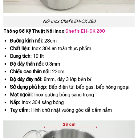
Nồi inox Chef’s EH-CK 280
Thông Số Kỹ Thuật Nồi Inox
Chef’s EH-CK 280
Đường kính nồi:
28cm
Chất liệu:
Inox 304 an toàn thực phẩm
Dung tích:
10 lít
Độ dày thân nồi:
0.8mm
Chiều cao thân nồi:
22cm
Độ dày đáy nồi:
8mm, đáy 3 lớp bền bỉ
Sử dụng phù hợp:
Bếp điện từ, bếp gas, bếp hồng ngoại
Mặt ngoài:
Inox gương bóng sang trọng
Nắp:
Inox 304 sáng bóng
Tay cầm:
Hình chữ nhật vuông góc dễ cầm nắm