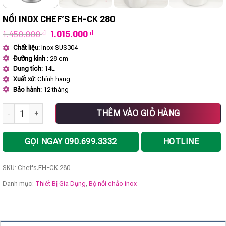
NỒI INOX CHEF’S EH-CK 280
Giá
Giá
1.450.000
₫
1.015.000
₫
gốc
hiện
Chất liệu:
Inox SUS304
là:
tại
Đường kính :
28 cm
1.450.000 ₫.
là:
1.015.000 ₫.
Dung tích:
14L
Xuất xứ:
Chính hãng
Bảo hành:
12 tháng
Nồi inox Chef's EH-CK 280 số lượng
THÊM VÀO GIỎ HÀNG
GỌI NGAY 090.699.3332
HOTLINE
SKU:
Chef's.EH-CK 280
Danh mục:
Thiết Bị Gia Dụng
,
Bộ nồi chảo inox