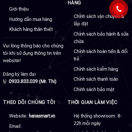
HÀNG
Giới thiệu
Chính sách vận chuyển &
Hướng dẫn mua hàng
lắp đặt
Khách hàng thân thiết
Chính sách bảo hành & sửa
chữa
Vui lòng thông báo cho chúng
Chính sách hoàn tiền & đổi
tôi khi sử dụng thông tin trên
trả
website!
Chính sách kiểm hàng
Đăng ký làm đại
Chính sách thanh toán
lý:
0933.833.039 (Mr. Thi)
Chính sách bảo mật
THEO DÕI CHÚNG TÔI
THỜI GIAN LÀM VIỆC
Website:
hanasmart.vn
Hệ thống showroom: 8-
22h mỗi ngày
Email: