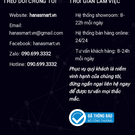
THEO DÕI CHÚNG TÔI
THỜI GIAN LÀM VIỆC
Website:
hanasmart.vn
Hệ thống showroom: 8-
22h mỗi ngày
Email:
hanasmart.vn@gmail.com
Hệ thống bán hàng online:
24/24
Facebook:
hanasmart.vn
Tư vấn khách hàng: 8-24h
Zalo:
090.699.3332
mỗi ngày
Hotline:
090.699.3332
Phục vụ quý khách là niềm
vinh hạnh của chúng tôi,
đừng ngần ngại liên hệ ngay
để được tư vấn mọi thắc
mắc.