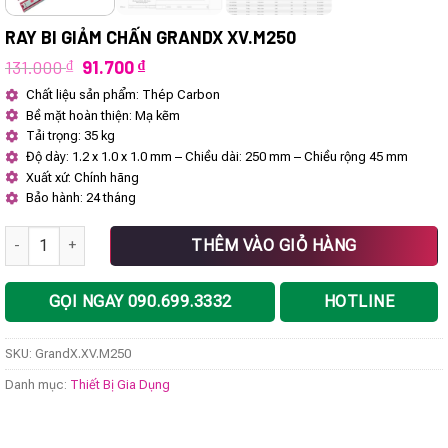
RAY BI GIẢM CHẤN GRANDX XV.M250
Giá
Giá
131.000
₫
91.700
₫
gốc
hiện
Chất liệu sản phẩm: Thép Carbon
là:
tại
Bề mặt hoàn thiện: Mạ kẽm
131.000 ₫.
là:
91.700 ₫.
Tải trọng: 35 kg
Độ dày: 1.2 x 1.0 x 1.0 mm – Chiều dài: 250 mm – Chiều rộng 45 mm
Xuất xứ: Chính hãng
Bảo hành: 24 tháng
Ray bi giảm chấn GrandX XV.M250 số lượng
THÊM VÀO GIỎ HÀNG
GỌI NGAY 090.699.3332
HOTLINE
SKU:
GrandX.XV.M250
Danh mục:
Thiết Bị Gia Dụng