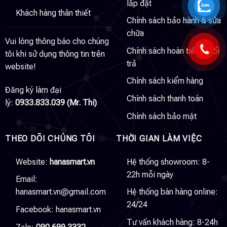
lắp đặt
Khách hàng thân thiết
Chính sách bảo hành & sửa
chữa
Vui lòng thông báo cho chúng
Chính sách hoàn tiền & đổi
tôi khi sử dụng thông tin trên
trả
website!
Chính sách kiểm hàng
Đăng ký làm đại
Chính sách thanh toán
lý:
0933.833.039 (Mr. Thi)
Chính sách bảo mật
THEO DÕI CHÚNG TÔI
THỜI GIAN LÀM VIỆC
Website:
hanasmart.vn
Hệ thống showroom: 8-
22h mỗi ngày
Email:
hanasmart.vn@gmail.com
Hệ thống bán hàng online:
24/24
Facebook:
hanasmart.vn
Tư vấn khách hàng: 8-24h