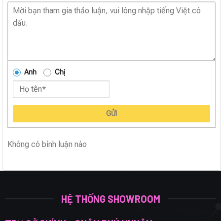
Anh
Chị
GỬI
Không có bình luận nào
HỆ THỐNG SHOWROOM