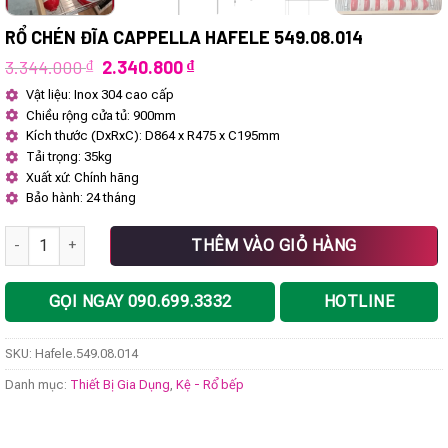
RỔ CHÉN ĐĨA CAPPELLA HAFELE 549.08.014
Giá
Giá
3.344.000
₫
2.340.800
₫
gốc
hiện
Vật liệu: Inox 304 cao cấp
là:
tại
Chiều rộng cửa tủ: 900mm
3.344.000 ₫.
là:
2.340.800 ₫.
Kích thước (DxRxC): D864 x R475 x C195mm
Tải trọng: 35kg
Xuất xứ: Chính hãng
Bảo hành: 24 tháng
Rổ chén đĩa Cappella Hafele 549.08.014 số lượng
THÊM VÀO GIỎ HÀNG
GỌI NGAY 090.699.3332
HOTLINE
SKU:
Hafele.549.08.014
Danh mục:
Thiết Bị Gia Dụng
,
Kệ - Rổ bếp