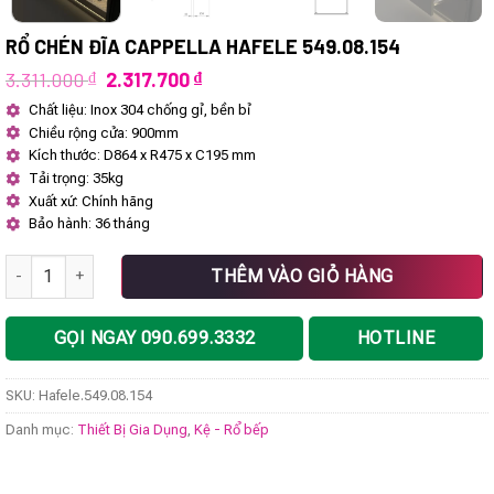
RỔ CHÉN ĐĨA CAPPELLA HAFELE 549.08.154
Giá
Giá
3.311.000
₫
2.317.700
₫
gốc
hiện
Chất liệu: Inox 304 chống gỉ, bền bỉ
là:
tại
Chiều rộng cửa: 900mm
3.311.000 ₫.
là:
2.317.700 ₫.
Kích thước: D864 x R475 x C195 mm
Tải trọng: 35kg
Xuất xứ: Chính hãng
Bảo hành: 36 tháng
Rổ chén đĩa Cappella Hafele 549.08.154 số lượng
THÊM VÀO GIỎ HÀNG
GỌI NGAY 090.699.3332
HOTLINE
SKU:
Hafele.549.08.154
Danh mục:
Thiết Bị Gia Dụng
,
Kệ - Rổ bếp