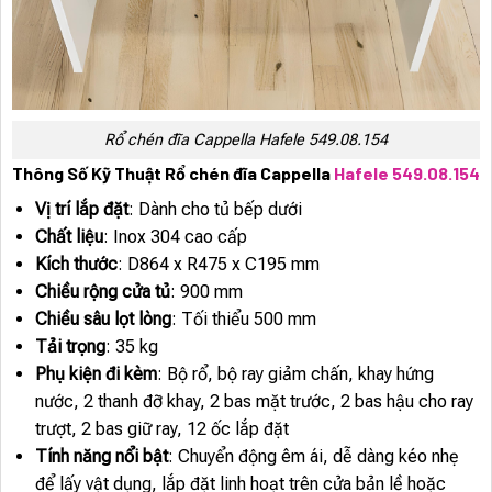
Rổ chén đĩa Cappella Hafele 549.08.154
Thông Số Kỹ Thuật Rổ chén đĩa Cappella
Hafele 549.08.154
Vị trí lắp đặt
: Dành cho tủ bếp dưới
Chất liệu
: Inox 304 cao cấp
Kích thước
: D864 x R475 x C195 mm
Chiều rộng cửa tủ
: 900 mm
Chiều sâu lọt lòng
: Tối thiểu 500 mm
Tải trọng
: 35 kg
Phụ kiện đi kèm
: Bộ rổ, bộ ray giảm chấn, khay hứng
nước, 2 thanh đỡ khay, 2 bas mặt trước, 2 bas hậu cho ray
trượt, 2 bas giữ ray, 12 ốc lắp đặt
Tính năng nổi bật
: Chuyển động êm ái, dễ dàng kéo nhẹ
để lấy vật dụng, lắp đặt linh hoạt trên cửa bản lề hoặc