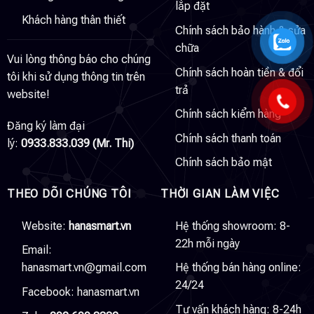
lắp đặt
Khách hàng thân thiết
Chính sách bảo hành & sửa
chữa
Vui lòng thông báo cho chúng
Chính sách hoàn tiền & đổi
tôi khi sử dụng thông tin trên
trả
website!
Chính sách kiểm hàng
Đăng ký làm đại
Chính sách thanh toán
lý:
0933.833.039 (Mr. Thi)
Chính sách bảo mật
THEO DÕI CHÚNG TÔI
THỜI GIAN LÀM VIỆC
Website:
hanasmart.vn
Hệ thống showroom: 8-
22h mỗi ngày
Email:
hanasmart.vn@gmail.com
Hệ thống bán hàng online:
24/24
Facebook:
hanasmart.vn
Tư vấn khách hàng: 8-24h