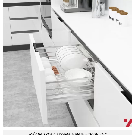
Rổ chén đĩa Cappella Hafele 549.08.154