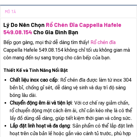
MÔ TẢ
Lý Do Nên Chọn
Rổ Chén Đĩa Cappella Hafele
549.08.154
Cho Gia Đình Bạn
Bếp gọn gàng, mọi thứ dễ dàng tìm thấy!
Rổ chén đĩa
Cappella Hafele 549.08.154 không chỉ tối ưu không gian mà
còn mang đến sự sang trọng cho căn bếp của bạn.
Thiết Kế và Tính Năng Nổi Bật
Chất liệu inox cao cấp
: Rổ chén đĩa được làm từ inox 304
bền bỉ, chống gỉ sét, dễ dàng vệ sinh và duy trì độ sáng
bóng lâu dài.
Chuyển động êm ái và tiện lợi
: Với cơ chế ray giảm chấn,
rổ chuyển động một cách êm ái, chỉ cần kéo nhẹ là có thể
lấy đồ dùng dễ dàng, giúp tiết kiệm thời gian và công sức.
Lắp đặt linh hoạt và đa dạng
: Sản phẩm có thể lắp đặt linh
hoạt trên cửa bản lề hoặc gắn vào cánh tủ trước, phù hợp