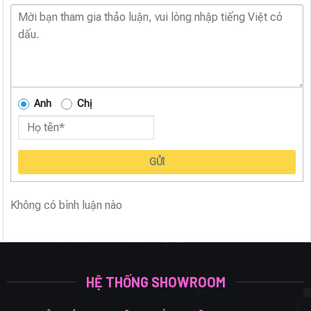
Anh
Chị
GỬI
Không có bình luận nào
HỆ THỐNG SHOWROOM