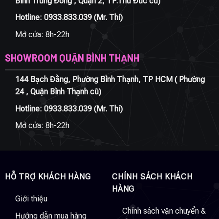
Bình Trưng Đông , Quận 2, TP.Thủ Đức cũ)
Hotline:
0933.833.039
(Mr. Thi)
Mở cửa: 8h-22h
SHOWROOM QUẬN BÌNH THẠNH
144 Bạch Đằng, Phường Bình Thạnh, TP HCM ( Phường
24 , Quận Bình Thạnh cũ)
Hotline:
0933.833.039
(Mr. Thi)
Mở cửa: 8h-22h
HỖ TRỢ KHÁCH HÀNG
CHÍNH SÁCH KHÁCH
HÀNG
Giới thiệu
Chính sách vận chuyển &
Hướng dẫn mua hàng