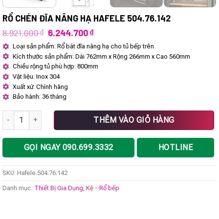
RỔ CHÉN ĐĨA NÂNG HẠ HAFELE 504.76.142
Giá
Giá
8.921.000
₫
6.244.700
₫
gốc
hiện
Loại sản phẩm: Rổ bát đĩa nâng hạ cho tủ bếp trên
là:
tại
Kích thước sản phẩm: Dài 762mm x Rộng 266mm x Cao 560mm
8.921.000 ₫.
là:
6.244.700 ₫.
Chiều rộng tủ phù hợp: 800mm
Vật liệu: Inox 304
Xuất xứ: Chính hãng
Bảo hành: 36 tháng
Rổ chén đĩa nâng hạ Hafele 504.76.142 số lượng
THÊM VÀO GIỎ HÀNG
GỌI NGAY 090.699.3332
HOTLINE
SKU:
Hafele.504.76.142
Danh mục:
Thiết Bị Gia Dụng
,
Kệ - Rổ bếp