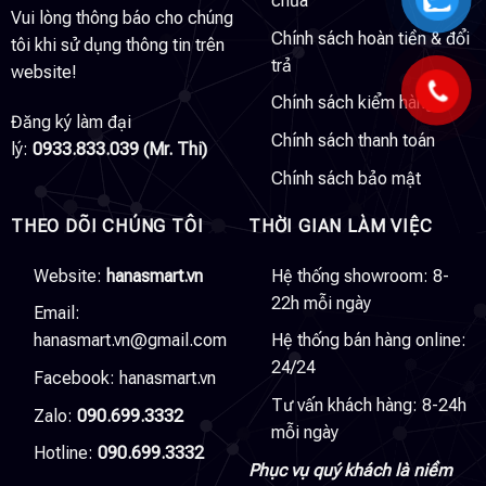
chữa
Vui lòng thông báo cho chúng
Chính sách hoàn tiền & đổi
tôi khi sử dụng thông tin trên
trả
website!
Chính sách kiểm hàng
Đăng ký làm đại
Chính sách thanh toán
lý:
0933.833.039 (Mr. Thi)
Chính sách bảo mật
THEO DÕI CHÚNG TÔI
THỜI GIAN LÀM VIỆC
Website:
hanasmart.vn
Hệ thống showroom: 8-
22h mỗi ngày
Email:
hanasmart.vn@gmail.com
Hệ thống bán hàng online:
24/24
Facebook:
hanasmart.vn
Tư vấn khách hàng: 8-24h
Zalo:
090.699.3332
mỗi ngày
Hotline:
090.699.3332
Phục vụ quý khách là niềm