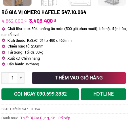
RỔ GIA VỊ OMERO HAFELE 547.10.064
Giá
Giá
4.862.000
₫
3.403.400
₫
gốc
hiện
Chất liệu: Inox 304, chống ăn mòn (500 giờ phun muối), bề mặt điện hóa,
là:
tại
nan rổ oval
4.862.000 ₫.
là:
3.403.400 ₫.
Kích thước: RxSxC: 314 x 480 x 465 mm
Chiều rộng tủ: 250mm
Tải trọng: Tối đa 30kg
Xuất xứ: Chính hãng
Bảo hành: 36 tháng
Rổ gia vị Omero Hafele 547.10.064 số lượng
THÊM VÀO GIỎ HÀNG
GỌI NGAY 090.699.3332
HOTLINE
SKU:
Hafele.547.10.064
Danh mục:
Thiết Bị Gia Dụng
,
Kệ - Rổ bếp