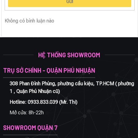
GỬI
Không có bình luận nào
HỆ THỐNG SHOWROOM
TRỤ SỞ CHÍNH - QUẬN PHÚ NHUẬN
308 Phan Đình Phùng, phường cầu kiệu, TP.HCM ( phường
1 , Quận Phú Nhuận cũ)
Hotline:
0933.833.039
(Mr. Thi)
Mở cửa: 8h-22h
SHOWROOM QUẬN 7