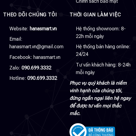
Chính sách bảo mật
THEO DÕI CHÚNG TÔI
THỜI GIAN LÀM VIỆC
Website:
hanasmart.vn
Hệ thống showroom: 8-
22h mỗi ngày
Email:
hanasmart.vn@gmail.com
Hệ thống bán hàng online:
24/24
Facebook:
hanasmart.vn
Tư vấn khách hàng: 8-24h
Zalo:
090.699.3332
mỗi ngày
Hotline:
090.699.3332
Phục vụ quý khách là niềm
vinh hạnh của chúng tôi,
đừng ngần ngại liên hệ ngay
để được tư vấn mọi thắc
mắc.