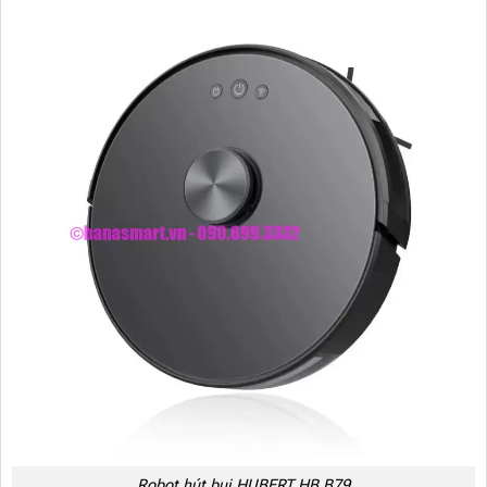
Robot hút bụi HUBERT HB B79