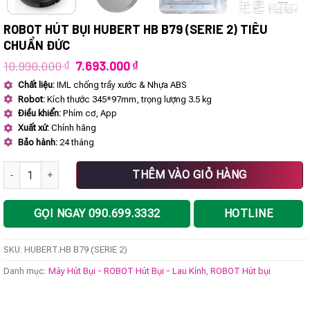
ROBOT HÚT BỤI HUBERT HB B79 (SERIE 2) TIÊU
CHUẨN ĐỨC
Giá
Giá
10.990.000
₫
7.693.000
₫
gốc
hiện
Chất liệu:
IML chống trầy xước & Nhựa ABS
là:
tại
Robot:
Kích thước 345*97mm, trọng lượng 3.5 kg
10.990.000 ₫.
là:
7.693.000 ₫.
Điều khiển:
Phím cơ, App
Xuất xứ:
Chính hãng
Bảo hành:
24 tháng
Robot hút bụi HUBERT HB B79 (SERIE 2) tiêu chuẩn Đức số lượng
THÊM VÀO GIỎ HÀNG
GỌI NGAY 090.699.3332
HOTLINE
SKU:
HUBERT.HB B79 (SERIE 2)
Danh mục:
Máy Hút Bụi - ROBOT Hút Bụi - Lau Kính
,
ROBOT Hút bụi