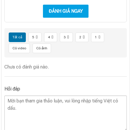
ĐÁNH GIÁ NGAY
Tất cả
5
4
3
2
1
Có video
Có ảnh
Chưa có đánh giá nào.
Hỏi đáp