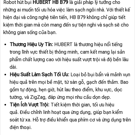
Robot hút bụi
HUBERT HB B79
là giải pháp lý tưởng cho
những ai muốn tối ưu hóa việc làm sạch ngôi nhà. Với thiết kế
hiện đại và công nghệ tiên tiến, HB B79 không chỉ giúp tiết
kiệm thời gian mà còn mang đến sự tiện nghi và sạch sẽ cho
không gian sống của bạn.
Thương Hiệu Uy Tín:
HUBERT là thương hiệu nổi tiếng
trong lĩnh vực thiết bị thông minh, cam kết mang lại sản
phẩm chất lượng cao với hiệu suất vượt trội và độ bền lâu
dài.
Hiệu Suất Làm Sạch Tối Ưu:
Loại bỏ bụi bẩn và mảnh vụn
hiệu quả trên mọi bề mặt, từ sàn gỗ, gạch đến thảm. Bao
gồm tự động, hẹn giờ, hút lau theo điểm, khu vực, dọc
tường, và ZigZag, đáp ứng mọi nhu cầu dọn dẹp.
Tiện Ích Vượt Trội:
Tiết kiệm thời gian, tối ưu hiệu
quả. Điều chỉnh linh hoạt qua ứng dụng, giúp bạn kiểm
soát từ xa. Hỗ trợ điều khiển qua phím cơ và ứng dụng trên
điện thoại.