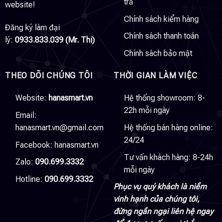
trả
website!
Chính sách kiểm hàng
Đăng ký làm đại
Chính sách thanh toán
lý:
0933.833.039 (Mr. Thi)
Chính sách bảo mật
THEO DÕI CHÚNG TÔI
THỜI GIAN LÀM VIỆC
Website:
hanasmart.vn
Hệ thống showroom: 8-
22h mỗi ngày
Email:
hanasmart.vn@gmail.com
Hệ thống bán hàng online:
24/24
Facebook:
hanasmart.vn
Tư vấn khách hàng: 8-24h
Zalo:
090.699.3332
mỗi ngày
Hotline:
090.699.3332
Phục vụ quý khách là niềm
vinh hạnh của chúng tôi,
đừng ngần ngại liên hệ ngay