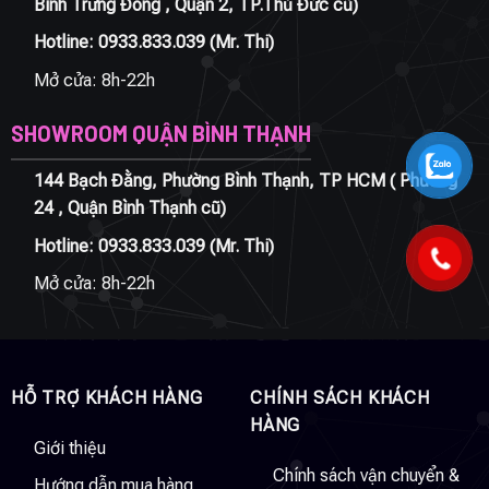
Bình Trưng Đông , Quận 2, TP.Thủ Đức cũ)
Hotline:
0933.833.039
(Mr. Thi)
Mở cửa: 8h-22h
SHOWROOM QUẬN BÌNH THẠNH
144 Bạch Đằng, Phường Bình Thạnh, TP HCM ( Phường
24 , Quận Bình Thạnh cũ)
Hotline:
0933.833.039
(Mr. Thi)
Mở cửa: 8h-22h
HỖ TRỢ KHÁCH HÀNG
CHÍNH SÁCH KHÁCH
HÀNG
Giới thiệu
Chính sách vận chuyển &
Hướng dẫn mua hàng