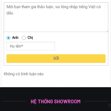
Anh
Chị
GỬI
Không có bình luận nào
HỆ THỐNG SHOWROOM