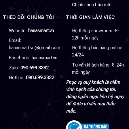
Chính sách bảo mật
THEO DÕI CHÚNG TÔI
THỜI GIAN LÀM VIỆC
Website:
hanasmart.vn
Hệ thống showroom: 8-
22h mỗi ngày
Email:
hanasmart.vn@gmail.com
Hệ thống bán hàng online:
24/24
Facebook:
hanasmart.vn
Tư vấn khách hàng: 8-24h
Zalo:
090.699.3332
mỗi ngày
Hotline:
090.699.3332
Phục vụ quý khách là niềm
vinh hạnh của chúng tôi,
đừng ngần ngại liên hệ ngay
để được tư vấn mọi thắc
mắc.