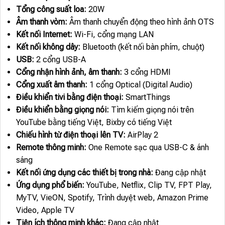
Tổng công suất loa:
20W
Âm thanh vòm:
Âm thanh chuyển động theo hình ảnh OTS
Kết nối Internet:
Wi-Fi, cổng mạng LAN
Kết nối không dây:
Bluetooth (kết nối bàn phím, chuột)
USB:
2 cổng USB-A
Cổng nhận hình ảnh, âm thanh:
3 cổng HDMI
Cổng xuất âm thanh:
1 cổng Optical (Digital Audio)
Điều khiển tivi bằng điện thoại:
SmartThings
Điều khiển bằng giọng nói:
Tìm kiếm giọng nói trên
YouTube bằng tiếng Việt, Bixby có tiếng Việt
Chiếu hình từ điện thoại lên TV:
AirPlay 2
Remote thông minh:
One Remote sạc qua USB-C & ánh
sáng
Kết nối ứng dụng các thiết bị trong nhà:
Đang cập nhật
Ứng dụng phổ biến:
YouTube, Netflix, Clip TV, FPT Play,
MyTV, VieON, Spotify, Trình duyệt web, Amazon Prime
Video, Apple TV
Tiện ích thông minh khác:
Đang cập nhật