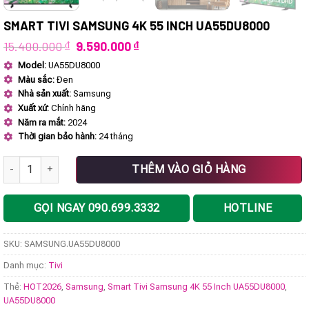
SMART TIVI SAMSUNG 4K 55 INCH UA55DU8000
Giá
Giá
15.400.000
₫
9.590.000
₫
gốc
hiện
Model:
UA55DU8000
là:
tại
Màu sắc:
Đen
15.400.000 ₫.
là:
9.590.000 ₫.
Nhà sản xuất:
Samsung
Xuất xứ:
Chính hãng
Năm ra mắt:
2024
Thời gian bảo hành:
24 tháng
Smart Tivi Samsung 4K 55 Inch UA55DU8000 số lượng
THÊM VÀO GIỎ HÀNG
GỌI NGAY 090.699.3332
HOTLINE
SKU:
SAMSUNG.UA55DU8000
Danh mục:
Tivi
Thẻ:
HOT2026
,
Samsung
,
Smart Tivi Samsung 4K 55 Inch UA55DU8000
,
UA55DU8000