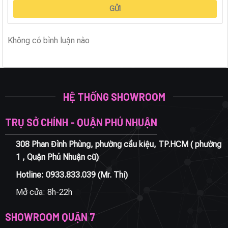
GỬI
Không có bình luận nào
HỆ THỐNG SHOWROOM
TRỤ SỞ CHÍNH - QUẬN PHÚ NHUẬN
308 Phan Đình Phùng, phường cầu kiệu, TP.HCM ( phường
1 , Quận Phú Nhuận cũ)
Hotline:
0933.833.039
(Mr. Thi)
Mở cửa: 8h-22h
SHOWROOM QUẬN 7