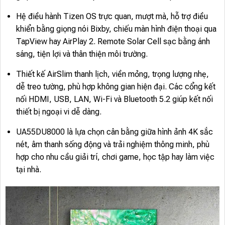
Hệ điều hành Tizen OS trực quan, mượt mà, hỗ trợ điều
khiển bằng giọng nói Bixby, chiếu màn hình điện thoại qua
TapView hay AirPlay 2. Remote Solar Cell sạc bằng ánh
sáng, tiện lợi và thân thiện môi trường.
Thiết kế AirSlim thanh lịch, viền mỏng, trọng lượng nhẹ,
dễ treo tường, phù hợp không gian hiện đại. Các cổng kết
nối HDMI, USB, LAN, Wi-Fi và Bluetooth 5.2 giúp kết nối
thiết bị ngoại vi dễ dàng.
UA55DU8000 là lựa chọn cân bằng giữa hình ảnh 4K sắc
nét, âm thanh sống động và trải nghiệm thông minh, phù
hợp cho nhu cầu giải trí, chơi game, học tập hay làm việc
tại nhà.