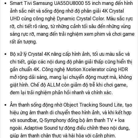
Smart Tivi Samsung UA55DU8000 55 inch mang đến hình
ảnh sắc nét và sống động nhờ độ phân giải 4K Crystal
UHD cùng công nghệ Dynamic Crystal Color. Màu sắc rực
rỡ, chi tiết rõ ràng, từ những cảnh tối sâu đến những vùng
sáng rực rỡ, mang đến trải nghiệm xem phim và chơi game
rất ấn tượng.
Bộ xử lý Crystal 4K nâng cấp hình ảnh, tối ưu màu sắc và
chi tiết, giúp các nội dung độ phân giải thấp cũng hiển thị
gần chuẩn 4K. Công nghệ Motion Xcelerator cùng HDR
mở rộng dải sáng, mang lại chuyển động mượt mà, không
giật hình. Chế độ ALLM còn giảm độ trễ khi chơi game,
đem lại trải nghiệm phản hồi nhanh và chính xác.
Âm thanh sống động nhờ Object Tracking Sound Lite, tạo
hiệu ứng âm thanh di chuyển theo hình ảnh, và khi kết hợp
với soundbar, Q‑Symphony đồng bộ âm thanh TV + loa
ngoài. Adaptive Sound tự động điều chỉnh theo nội dung,
giúp âm thanh chân thực và hài hòa với cảnh phim.