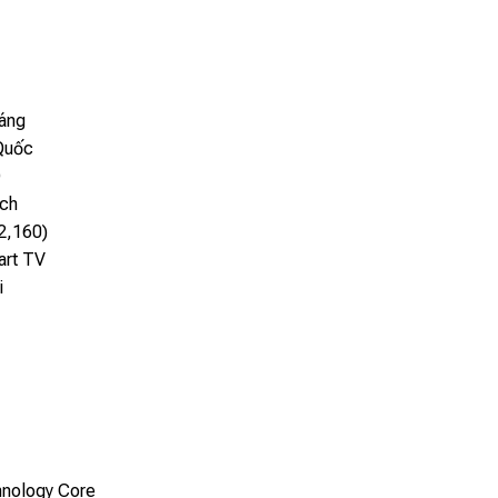
áng
Quốc
D
nch
2,160)
rt TV
i
i
hnology Core