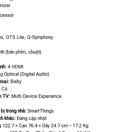
mizer
cessor
s, OTS Lite, Q-Symphony
th (bàn phím, chuột)
anh:
4 HDMI
 Optical (Digital Audio)
hoại:
Bixby
:
Có
ên TV:
Multi Device Experience
 bị trong nhà:
SmartThings
ch khác:
Đang cập nhật
 122.7 × Cao 76.4 × Dày 24.7 cm – 17.2 Kg