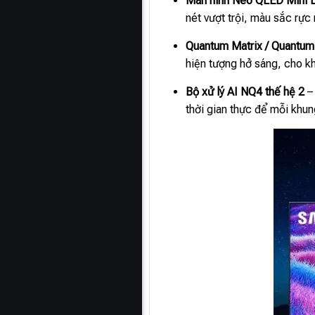
Màn hình Neo QLED Mini 
nét vượt trội, màu sắc rực
Quantum Matrix / Quantum
hiện tượng hở sáng, cho kh
Bộ xử lý AI NQ4 thế hệ 2
– 
thời gian thực để mỗi khun