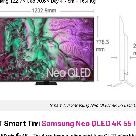
ang 122.7 × Cao 70.6 × Dày 4.7 cm – 16.4 Kg
Smart Tivi Samsung Neo QLED 4K 55 Inch
 Smart Tivi
Samsung Neo QLED 4K 55 