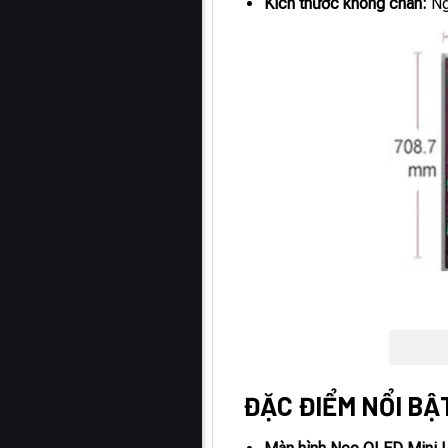
Kích thước không chân:
Ng
ĐẶC ĐIỂM NỔI BẬT