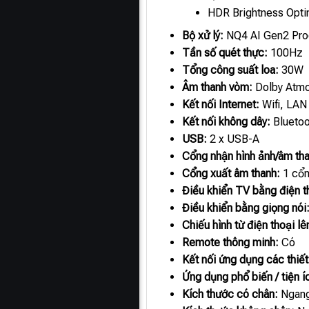
HDR Brightness Opti
Bộ xử lý:
NQ4 AI Gen2 Pro
Tần số quét thực:
100Hz
Tổng công suất loa:
30W
Âm thanh vòm:
Dolby Atmo
Kết nối Internet:
Wifi, LAN
Kết nối không dây:
Bluetoo
USB:
2 x USB-A
Cổng nhận hình ảnh/âm th
Cổng xuất âm thanh:
1 cổng
Điều khiển TV bằng điện t
Điều khiển bằng giọng nói
Chiếu hình từ điện thoại l
Remote thông minh:
Có
Kết nối ứng dụng các thiết
Ứng dụng phổ biến / tiện í
Kích thước có chân:
Ngang