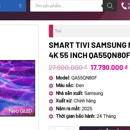
Tìm
H
kiếm
m
0
sản
phẩm
Tivi
SMART TIVI SAMSUNG 
4K 55 INCH QA55QN80
Giá
27.900.000
17.790.000
₫
₫
gốc
Model:
QA55QN80F
là:
t
Màu sắc:
Đen
27.900.000 ₫
l
Nhà sản xuất:
Samsung
Xuất xứ:
Chính hãng
Năm ra mắt:
2025
Thời gian bảo hành:
24 Tháng
Smart Tivi Samsung Neo QLED 4K 55 Inch