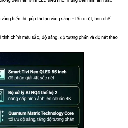
thống đèn nền Mini LED siêu nhỏ, mang đến hình ảnh sắc
ùng hiển thị giúp tái tạo vùng sáng – tối rõ rệt, hạn chế
 tinh chỉnh màu sắc, độ sáng, độ tương phản và độ nét theo