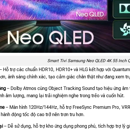
Smart Tivi Samsung Neo QLED 4K 55 Inch
– Hỗ trợ các chuẩn HDR10, HDR10+ và HLG kết hợp với Quantum 
ơn, ánh sáng chính xác, tạo cảm giác chân thật như đang xem trự
ộng
– Dolby Atmos cùng Object Tracking Sound tạo hiệu ứng âm t
h âm lượng, mang lại trải nghiệm nghe trong trẻo và cuốn hút.
ame
– Màn hình 120Hz/144Hz, hỗ trợ FreeSync Premium Pro, VRR,
hành động tốc độ cao trở nên trơn tru hơn.
ại
– Dễ sử dụng, hỗ trợ kho ứng dụng phong phú, tích hợp trợ lý gi