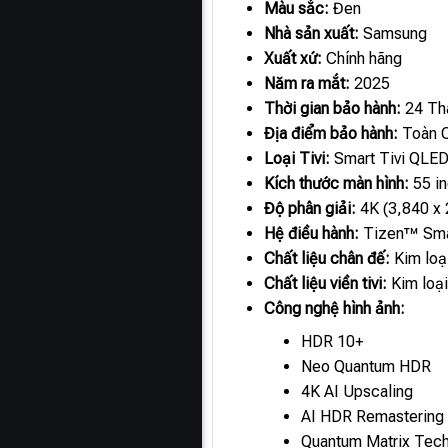
Màu sắc:
Đen
Nhà sản xuất:
Samsung
Xuất xứ:
Chính hãng
Năm ra mắt:
2025
Thời gian bảo hành:
24 Th
Địa điểm bảo hành:
Toàn 
Loại Tivi:
Smart Tivi QLE
Kích thước màn hình:
55 i
Độ phân giải:
4K (3,840 x 
Hệ điều hành:
Tizen™ Sma
Chất liệu chân đế:
Kim loạ
Chất liệu viền tivi:
Kim loạ
Công nghệ hình ảnh:
HDR 10+
Neo Quantum HDR
4K AI Upscaling
AI HDR Remastering
Quantum Matrix Tec