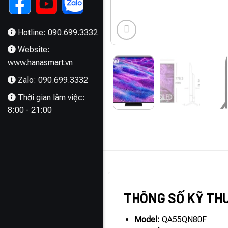
Hotline: 090.699.3332
Website:
www.hanasmart.vn
Zalo: 090.699.3332
Thời gian làm việc:
8:00 - 21:00
MÔ TẢ
THÔNG SỐ KỸ TH
Model:
QA55QN80F