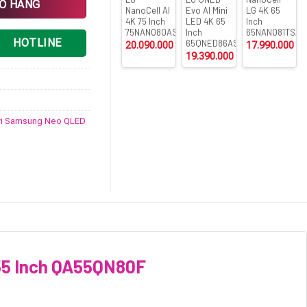
IỎ HÀNG
NanoCell AI
Evo AI Mini
LG 4K 65
4K 75 Inch
LED 4K 65
Inch
75NANO80ASA
Inch
65NANO81TSA
HOTLINE
65QNED86ASA
20.090.000
₫
17.990.000
₫
19.390.000
₫
vi Samsung Neo QLED
55 Inch QA55QN80F