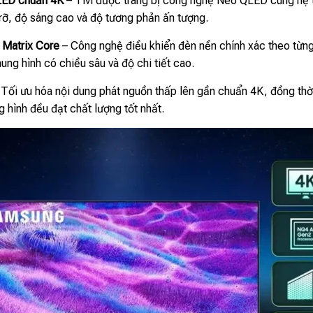
LED chuẩn 4K
– Tivi được trang bị công nghệ Neo QLED cùng hệ 
 rỡ, độ sáng cao và độ tương phản ấn tượng.
 Matrix Core
– Công nghệ điều khiển đèn nền chính xác theo từng v
ung hình có chiều sâu và độ chi tiết cao.
Tối ưu hóa nội dung phát nguồn thấp lên gần chuẩn 4K, đồng thời
g hình đều đạt chất lượng tốt nhất.