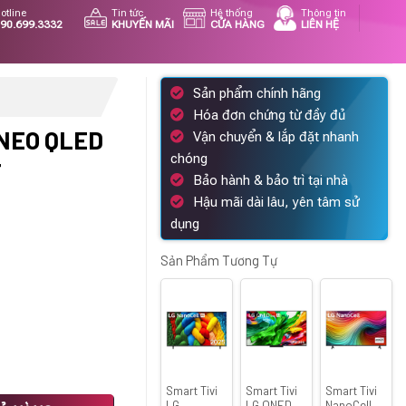
otline
Tin tức
Hệ thống
Thông tin
90.699.3332
KHUYẾN MÃI
CỬA HÀNG
LIÊN HỆ
Sản phẩm chính hãng
Hóa đơn chứng từ đầy đủ
NEO QLED
Vận chuyển & lắp đặt nhanh
chóng
F
Bảo hành & bảo trì tại nhà
Hậu mãi dài lâu, yên tâm sử
Giá
dụng
hiện
ại
Sản Phẩm Tương Tự
.
à:
17.790.000 ₫.
Smart Tivi
Smart Tivi
Smart Tivi
 QA55QN80F số lượng
LG
LG QNED
NanoCell