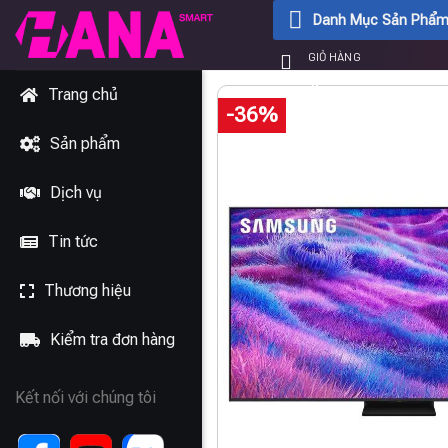
Chuyển
Danh Mục Sản Phẩ
đến
GIỎ HÀNG
nội
0
₫
dung
Trang chủ
-36%
Sản phẩm
Dịch vụ
Tin tức
Thương hiệu
Kiểm tra đơn hàng
Kết nối với chúng tôi