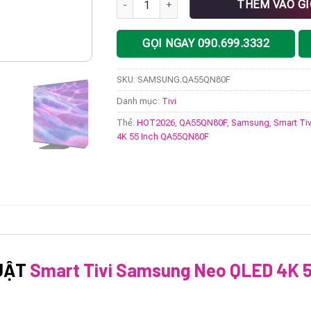
THÊM VÀO G
GỌI NGAY 090.699.3332
SKU:
SAMSUNG.QA55QN80F
Danh mục:
Tivi
Thẻ:
HOT2026
,
QA55QN80F
,
Samsung
,
Smart Ti
4K 55 Inch QA55QN80F
UẬT
Smart Tivi Samsung Neo QLED 4K 