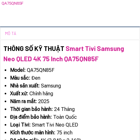
QA75QN85F
MÔ TẢ
THÔNG SỐ KỸ THUẬT
Smart Tivi Samsung
Neo QLED 4K 75 Inch QA75QN85F
Model:
QA75QN85F
Màu sắc:
Đen
Nhà sản xuất:
Samsung
Xuất xứ:
Chính hãng
Năm ra mắt:
2025
Thời gian bảo hành:
24 Tháng
Địa điểm bảo hành:
Toàn Quốc
Loại Tivi:
Smart Tivi Neo QLED
Kích thước màn hình:
75 inch