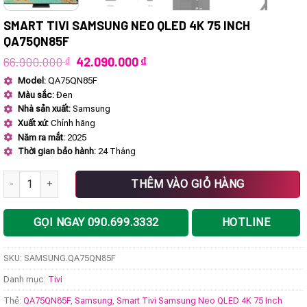
SMART TIVI SAMSUNG NEO QLED 4K 75 INCH
QA75QN85F
Giá
Giá
66.900.000
₫
42.090.000
₫
gốc
hiện
Model:
QA75QN85F
là:
tại
Màu sắc:
Đen
66.900.000 ₫.
là:
42.090.000 ₫.
Nhà sản xuất:
Samsung
Xuất xứ:
Chính hãng
Năm ra mắt:
2025
Thời gian bảo hành:
24 Tháng
Smart Tivi Samsung Neo QLED 4K 75 Inch QA75QN85F số lượng
THÊM VÀO GIỎ HÀNG
GỌI NGAY 090.699.3332
HOTLINE
SKU:
SAMSUNG.QA75QN85F
Danh mục:
Tivi
Thẻ:
QA75QN85F
,
Samsung
,
Smart Tivi Samsung Neo QLED 4K 75 Inch