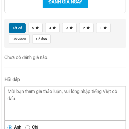
ĐÁNH GIÁ NGAY
Tất cả
5
4
3
2
1
Có video
Có ảnh
Chưa có đánh giá nào.
Hỏi đáp
Anh
Chị