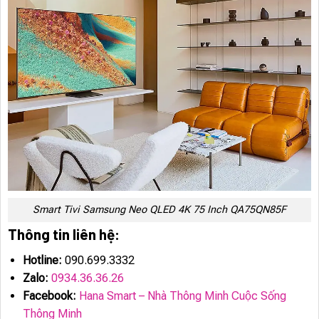
Smart Tivi Samsung Neo QLED 4K 75 Inch QA75QN85F
Thông tin liên hệ:
Hotline:
090.699.3332
Zalo:
0934.36.36.26
Facebook:
Hana Smart – Nhà Thông Minh Cuộc Sống
Thông Minh