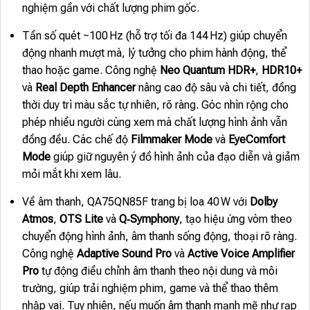
nghiệm gần với chất lượng phim gốc.
Tần số quét ~100 Hz (hỗ trợ tối đa 144 Hz) giúp chuyển
động nhanh mượt mà, lý tưởng cho phim hành động, thể
thao hoặc game. Công nghệ
Neo Quantum HDR+
,
HDR10+
và
Real Depth Enhancer
nâng cao độ sâu và chi tiết, đồng
thời duy trì màu sắc tự nhiên, rõ ràng. Góc nhìn rộng cho
phép nhiều người cùng xem mà chất lượng hình ảnh vẫn
đồng đều. Các chế độ
Filmmaker Mode
và
EyeComfort
Mode
giúp giữ nguyên ý đồ hình ảnh của đạo diễn và giảm
mỏi mắt khi xem lâu.
Về âm thanh, QA75QN85F trang bị loa 40 W với
Dolby
Atmos
,
OTS Lite
và
Q‑Symphony
, tạo hiệu ứng vòm theo
chuyển động hình ảnh, âm thanh sống động, thoại rõ ràng.
Công nghệ
Adaptive Sound Pro
và
Active Voice Amplifier
Pro
tự động điều chỉnh âm thanh theo nội dung và môi
trường, giúp trải nghiệm phim, game và thể thao thêm
nhập vai. Tuy nhiên, nếu muốn âm thanh mạnh mẽ như rạp