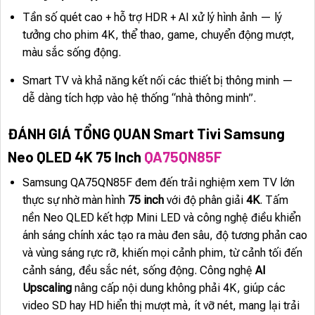
Tần số quét cao + hỗ trợ HDR + AI xử lý hình ảnh — lý
tưởng cho phim 4K, thể thao, game, chuyển động mượt,
màu sắc sống động.
Smart TV và khả năng kết nối các thiết bị thông minh —
dễ dàng tích hợp vào hệ thống “nhà thông minh”.
ĐÁNH GIÁ TỔNG QUAN Smart Tivi Samsung
Neo QLED 4K 75 Inch
QA75QN85F
Samsung QA75QN85F đem đến trải nghiệm xem TV lớn
thực sự nhờ màn hình
75 inch
với độ phân giải
4K
. Tấm
nền Neo QLED kết hợp Mini LED và công nghệ điều khiển
ánh sáng chính xác tạo ra màu đen sâu, độ tương phản cao
và vùng sáng rực rỡ, khiến mọi cảnh phim, từ cảnh tối đến
cảnh sáng, đều sắc nét, sống động. Công nghệ
AI
Upscaling
nâng cấp nội dung không phải 4K, giúp các
video SD hay HD hiển thị mượt mà, ít vỡ nét, mang lại trải