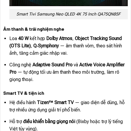
Smart Tivi Samsung Neo QLED 4K 75 Inch QA75QN85F
Âm thanh & trải nghiệm nghe
Loa
40 W
kết hợp
Dolby Atmos
,
Object Tracking Sound
(OTS Lite)
,
Q‑Symphony
— âm thanh vòm, theo sát hình
ảnh, tăng cảm giác nhập vai.
Công nghệ
Adaptive Sound Pro
và
Active Voice Amplifier
Pro
— tự động tối ưu âm thanh theo môi trường, làm rõ
giọng thoại.
Smart TV & tiện ích
Hệ điều hành
Tizen™ Smart TV
— giao diện dễ dùng, hỗ
trợ nhiều ứng dụng giải trí phổ biến.
Hỗ trợ
điều khiển bằng giọng nói
(Bixby hoặc trợ lý tiếng
Việt tùy vùng).