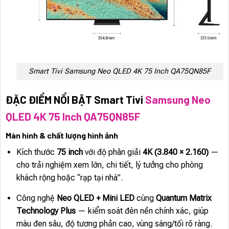
Smart Tivi Samsung Neo QLED 4K 75 Inch QA75QN85F
ĐẶC ĐIỂM NỔI BẬT Smart Tivi
Samsung Neo
QLED 4K 75 Inch QA75QN85F
Màn hình & chất lượng hình ảnh
Kích thước
75 inch
với độ phân giải
4K (3.840 × 2.160)
—
cho trải nghiệm xem lớn, chi tiết, lý tưởng cho phòng
khách rộng hoặc “rạp tại nhà”.
Công nghệ
Neo QLED + Mini LED
cùng
Quantum Matrix
Technology Plus
— kiểm soát đèn nền chính xác, giúp
màu đen sâu, độ tương phản cao, vùng sáng/tối rõ ràng.