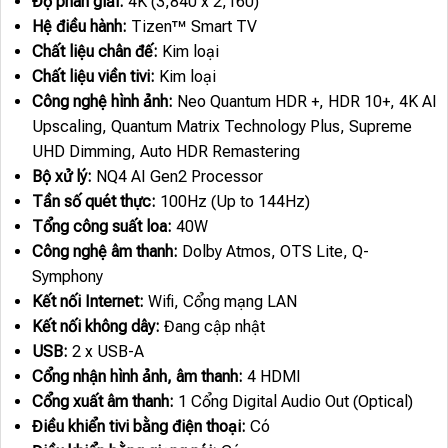
Độ phân giải:
4K (3,840 x 2,160)
Hệ điều hành:
Tizen™ Smart TV
Chất liệu chân đế:
Kim loại
Chất liệu viền tivi:
Kim loại
Công nghệ hình ảnh:
Neo Quantum HDR +, HDR 10+, 4K AI
Upscaling, Quantum Matrix Technology Plus, Supreme
UHD Dimming, Auto HDR Remastering
Bộ xử lý:
NQ4 AI Gen2 Processor
Tần số quét thực:
100Hz (Up to 144Hz)
Tổng công suất loa:
40W
Công nghệ âm thanh:
Dolby Atmos, OTS Lite, Q-
Symphony
Kết nối Internet:
Wifi, Cổng mạng LAN
Kết nối không dây:
Đang cập nhật
USB:
2 x USB-A
Cổng nhận hình ảnh, âm thanh:
4 HDMI
Cổng xuất âm thanh:
1 Cổng Digital Audio Out (Optical)
Điều khiển tivi bằng điện thoại:
Có