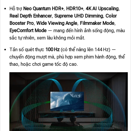
Hỗ trợ
Neo Quantum HDR+
,
HDR10+
,
4K AI Upscaling
,
Real Depth Enhancer
,
Supreme UHD Dimming
,
Color
Booster Pro
,
Wide Viewing Angle
,
Filmmaker Mode
,
EyeComfort Mode
— mang đến hình ảnh sống động, màu
sắc tự nhiên, xem lâu không mỏi mắt.
Tần số quét thực
100 Hz
(có thể nâng lên 144 Hz) —
chuyển động mượt mà, phù hợp xem phim hành động, thể
thao, hoặc chơi game tốc độ cao.