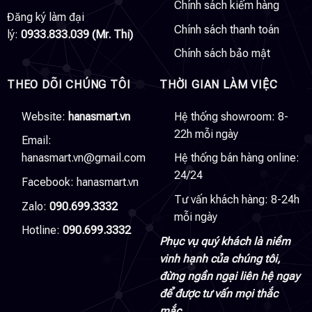
Chính sách kiểm hàng
Đăng ký làm đại
Chính sách thanh toán
lý:
0933.833.039 (Mr. Thi)
Chính sách bảo mật
THEO DÕI CHÚNG TÔI
THỜI GIAN LÀM VIỆC
Website:
hanasmart.vn
Hệ thống showroom: 8-
22h mỗi ngày
Email:
hanasmart.vn@gmail.com
Hệ thống bán hàng online:
24/24
Facebook:
hanasmart.vn
Tư vấn khách hàng: 8-24h
Zalo:
090.699.3332
mỗi ngày
Hotline:
090.699.3332
Phục vụ quý khách là niềm
vinh hạnh của chúng tôi,
đừng ngần ngại liên hệ ngay
để được tư vấn mọi thắc
mắc.