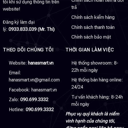
Chính sách hoàn tiền & đổi
tôi khi sử dụng thông tin trên
trả
website!
Chính sách kiểm hàng
Đăng ký làm đại
Chính sách thanh toán
lý:
0933.833.039 (Mr. Thi)
Chính sách bảo mật
THEO DÕI CHÚNG TÔI
THỜI GIAN LÀM VIỆC
Website:
hanasmart.vn
Hệ thống showroom: 8-
22h mỗi ngày
Email:
hanasmart.vn@gmail.com
Hệ thống bán hàng online:
24/24
Facebook:
hanasmart.vn
Tư vấn khách hàng: 8-24h
Zalo:
090.699.3332
mỗi ngày
Hotline:
090.699.3332
Phục vụ quý khách là niềm
vinh hạnh của chúng tôi,