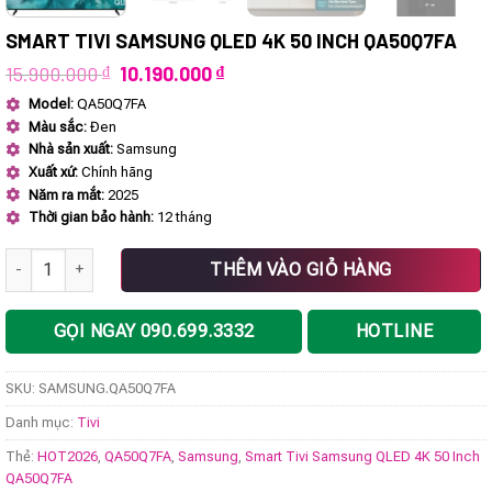
SMART TIVI SAMSUNG QLED 4K 50 INCH QA50Q7FA
Giá
Giá
15.900.000
₫
10.190.000
₫
gốc
hiện
Model:
QA50Q7FA
là:
tại
Màu sắc:
Đen
15.900.000 ₫.
là:
10.190.000 ₫.
Nhà sản xuất:
Samsung
Xuất xứ:
Chính hãng
Năm ra mắt:
2025
Thời gian bảo hành:
12 tháng
Smart Tivi Samsung QLED 4K 50 Inch QA50Q7FA số lượng
THÊM VÀO GIỎ HÀNG
GỌI NGAY 090.699.3332
HOTLINE
SKU:
SAMSUNG.QA50Q7FA
Danh mục:
Tivi
Thẻ:
HOT2026
,
QA50Q7FA
,
Samsung
,
Smart Tivi Samsung QLED 4K 50 Inch
QA50Q7FA