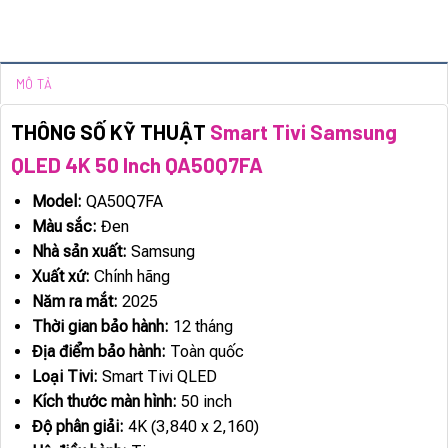
MÔ TẢ
THÔNG SỐ KỸ THUẬT
Smart Tivi Samsung
QLED 4K 50 Inch QA50Q7FA
Model:
QA50Q7FA
Màu sắc:
Đen
Nhà sản xuất:
Samsung
Xuất xứ:
Chính hãng
Năm ra mắt:
2025
Thời gian bảo hành:
12 tháng
Địa điểm bảo hành:
Toàn quốc
Loại Tivi:
Smart Tivi QLED
Kích thước màn hình:
50 inch
Độ phân giải:
4K (3,840 x 2,160)