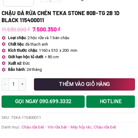
CHẬU ĐÁ RỬA CHÉN TEKA STONE 80B-TG 2B 1D
BLACK 115400011
Giá
Giá
11.539.000
₫
7.500.350
₫
gốc
hiện
Loại chậu:
2 hộc rửa và 1 bàn chậu
là:
tại
Chất liệu:
đá thạch anh
11.539.000 ₫.
là:
7.500.350 ₫.
Kích thước chậu:
1160 x 510 x 200 mm
Giới hạn hộc tủ dưới:
> 80 cm
Xuất xứ:
Đức
Bảo hành:
24 tháng
Chậu đá rửa chén TEKA STONE 80B-TG 2B 1D BLACK 115400011 số
THÊM VÀO GIỎ HÀNG
GỌI NGAY 090.699.3332
HOTLINE
SKU:
TEKA.115400011
Danh mục:
Chậu rửa bát - Vòi rửa bát - Máy hủy rác
,
Chậu rửa bát