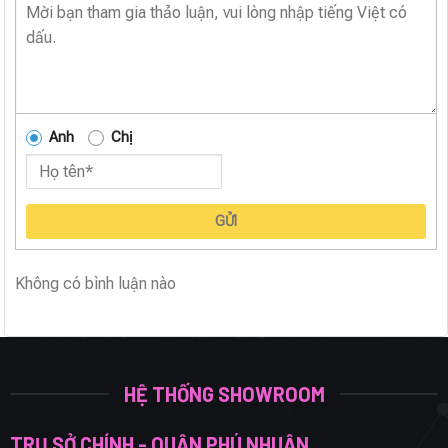
Anh
Chị
GỬI
Không có bình luận nào
HỆ THỐNG SHOWROOM
TRỤ SỞ CHÍNH - QUẬN PHÚ NHUẬN