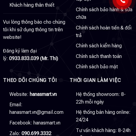
Khách hàng thân thiết
Chính sách bảo hành & sửa
chữa
Vui lòng thông báo cho chúng
Chính sách hoàn tiền & đổi
tôi khi sử dụng thông tin trên
trả
website!
Chính sách kiểm hàng
Đăng ký làm đại
Chính sách thanh toán
lý:
0933.833.039 (Mr. Thi)
Chính sách bảo mật
THEO DÕI CHÚNG TÔI
THỜI GIAN LÀM VIỆC
Website:
hanasmart.vn
Hệ thống showroom: 8-
22h mỗi ngày
Email:
hanasmart.vn@gmail.com
Hệ thống bán hàng online:
24/24
Facebook:
hanasmart.vn
Tư vấn khách hàng: 8-24h
Zalo:
090.699.3332