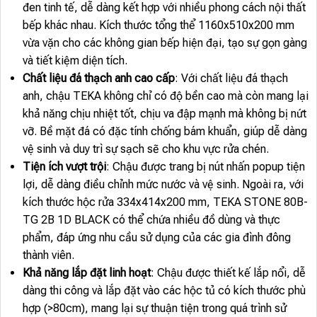
đen tinh tế, dễ dàng kết hợp với nhiều phong cách nội thất
bếp khác nhau. Kích thước tổng thể 1160x510x200 mm
vừa vặn cho các không gian bếp hiện đại, tạo sự gọn gàng
và tiết kiệm diện tích.
Chất liệu đá thạch anh cao cấp
: Với chất liệu đá thạch
anh, chậu TEKA không chỉ có độ bền cao mà còn mang lại
khả năng chịu nhiệt tốt, chịu va đập mạnh mà không bị nứt
vỡ. Bề mặt đá có đặc tính chống bám khuẩn, giúp dễ dàng
vệ sinh và duy trì sự sạch sẽ cho khu vực rửa chén.
Tiện ích vượt trội
: Chậu được trang bị nút nhấn popup tiện
lợi, dễ dàng điều chỉnh mức nước và vệ sinh. Ngoài ra, với
kích thước hộc rửa 334x414x200 mm, TEKA STONE 80B-
TG 2B 1D BLACK có thể chứa nhiều đồ dùng và thực
phẩm, đáp ứng nhu cầu sử dụng của các gia đình đông
thành viên.
Khả năng lắp đặt linh hoạt
: Chậu được thiết kế lắp nổi, dễ
dàng thi công và lắp đặt vào các hộc tủ có kích thước phù
hợp (>80cm), mang lại sự thuận tiện trong quá trình sử