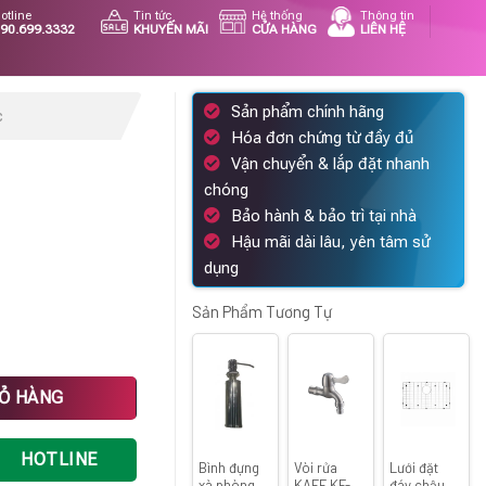
otline
Tin tức
Hệ thống
Thông tin
90.699.3332
KHUYẾN MÃI
CỬA HÀNG
LIÊN HỆ
Sản phẩm chính hãng
c
Hóa đơn chứng từ đầy đủ
Vận chuyển & lắp đặt nhanh
chóng
Bảo hành & bảo trì tại nhà
Hậu mãi dài lâu, yên tâm sử
dụng
0 ₫.
Sản Phẩm Tương Tự
IỎ HÀNG
HOTLINE
Bình đựng
Vòi rửa
Lưới đặt
xà phòng
KAFF KF-
đáy chậu