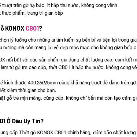
 trượt trên gờ hạ bậc, ít hấp thu nước, không cong vênh
 thực phẩm, trang trí gian bếp
 Gỗ KONOX
CB01
?
n lý tưởng cho những ai tìm kiếm sự bền bỉ và tiện lợi trong gian 
nấu nướng mà còn mang lại vẻ đẹp mộc mạc cho không gian bếp c
 nổi bật với các sản phẩm gia dụng chất lượng cao, cam kết ma
àm từ gỗ tre cao cấp, thớt CB01 ít hấp thụ nước, không cong v
ế kích thước 400
250
25mm cùng khả năng trượt dễ dàng trên gờ hạ
tiết kiệm thời gian cho bạn.
t gỗ tre mịn màng, cứng cáp, không chỉ bền mà còn tạo cảm giác
1 Ở Đâu Uy Tín?
 cung cấp Thớt gỗ KONOX CB01 chính hãng, đảm bảo chất lượng v