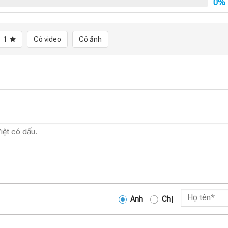
0%
1
Có video
Có ảnh
Anh
Chị