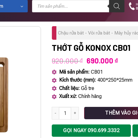
Tìm
H
kiếm
ẩm
0
sản
phẩm
Chậu rửa bát - Vòi rửa bát - Máy hủy rá
THỚT GỖ KONOX CB01
Giá
Giá
920.000
690.000
₫
₫
gốc
hiện
Mã sản phẩm:
CB01
là:
tại
Kích thước (mm):
400*250*25mm
920.000 ₫.
là:
Chất liệu:
Gỗ tre
690.00
Xuất xứ:
Chính hãng
Thớt gỗ KONOX CB01 số lượng
THÊM VÀO G
GỌI NGAY 090.699.3332