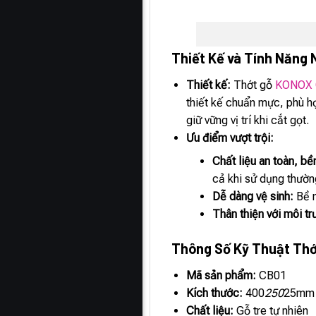
Thiết Kế và Tính Năng 
Thiết kế:
Thớt gỗ
KONOX 
thiết kế chuẩn mực, phù hợ
giữ vững vị trí khi cắt gọt.
Ưu điểm vượt trội:
Chất liệu an toàn, bền
cả khi sử dụng thườn
Dễ dàng vệ sinh:
Bề m
Thân thiện với môi tr
Thông Số Kỹ Thuật Th
Mã sản phẩm:
CB01
Kích thước:
400
250
25mm
Chất liệu:
Gỗ tre tự nhiên