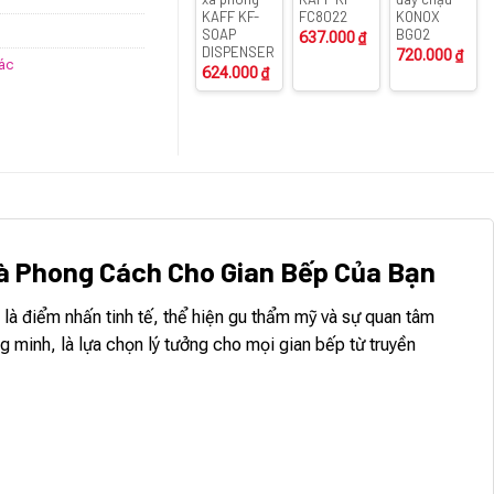
KAFF KF-
FC8022
KONOX
SOAP
BG02
637.000
₫
DISPENSER
720.000
₫
rác
624.000
₫
và Phong Cách Cho Gian Bếp Của Bạn
 là điểm nhấn tinh tế, thể hiện gu thẩm mỹ và sự quan tâm
 minh, là lựa chọn lý tưởng cho mọi gian bếp từ truyền