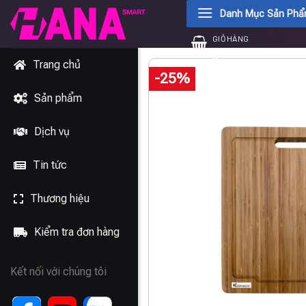
Chuyển
Danh Mục Sản Ph
đến
GIỎ HÀNG
nội
0
₫
dung
Trang chủ
-25%
Sản phẩm
Dịch vụ
Tin tức
Thương hiệu
Kiểm tra đơn hàng
Kết nối với chúng tôi