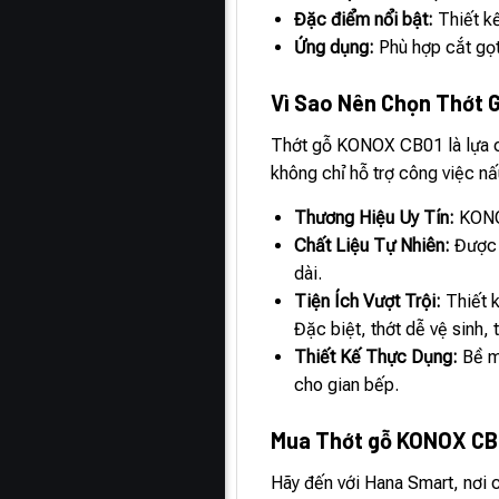
Đặc điểm nổi bật:
Thiết kế
Ứng dụng:
Phù hợp cắt gọt
Vì Sao Nên Chọn Thớt
Thớt gỗ KONOX CB01 là lựa chọ
không chỉ hỗ trợ công việc 
Thương Hiệu Uy Tín:
KONOX
Chất Liệu Tự Nhiên:
Được l
dài.
Tiện Ích Vượt Trội:
Thiết k
Đặc biệt, thớt dễ vệ sinh, 
Thiết Kế Thực Dụng:
Bề mặ
cho gian bếp.
Mua Thớt gỗ KONOX CB0
Hãy đến với Hana Smart, nơi