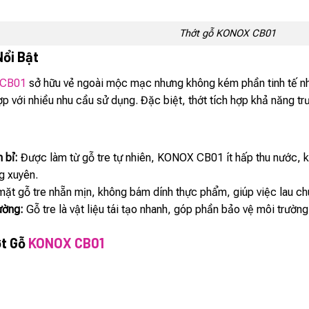
Thớt gỗ KONOX CB01
Nổi Bật
CB01
sở hữu vẻ ngoài mộc mạc nhưng không kém phần tinh tế nhờ 
p với nhiều nhu cầu sử dụng. Đặc biệt, thớt tích hợp khả năng trư
 bỉ:
Được làm từ gỗ tre tự nhiên, KONOX CB01 ít hấp thu nước, 
g xuyên.
ặt gỗ tre nhẵn mịn, không bám dính thực phẩm, giúp việc lau chù
ường:
Gỗ tre là vật liệu tái tạo nhanh, góp phần bảo vệ môi trườn
ớt Gỗ
KONOX CB01