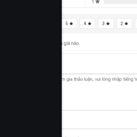
1
Tất cả
5
4
3
2
Chưa có đánh giá nào.
Hỏi đáp