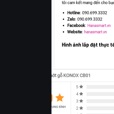
tôi cam kết mang đến cho bạn
Hotline
: 090.699.3332
Zalo
: 090.699.3332
Facebook
:
Hanasmart.vn
Website
:
hanasmart.vn
Hình ảnh lắp đặt thực 
Đánh giá Thớt gỗ KONOX CB01
5
0.0
4
3
ĐÁNH GIÁ TRUNG BÌNH
2