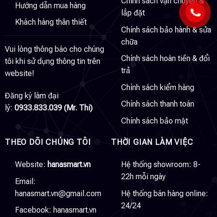
Chính sách vận chuyển &
Hướng dẫn mua hàng
lắp đặt
Khách hàng thân thiết
Chính sách bảo hành & sửa
chữa
Vui lòng thông báo cho chúng
Chính sách hoàn tiền & đổi
tôi khi sử dụng thông tin trên
trả
website!
Chính sách kiểm hàng
Đăng ký làm đại
Chính sách thanh toán
lý:
0933.833.039 (Mr. Thi)
Chính sách bảo mật
THEO DÕI CHÚNG TÔI
THỜI GIAN LÀM VIỆC
Website:
hanasmart.vn
Hệ thống showroom: 8-
22h mỗi ngày
Email:
hanasmart.vn@gmail.com
Hệ thống bán hàng online:
24/24
Facebook:
hanasmart.vn