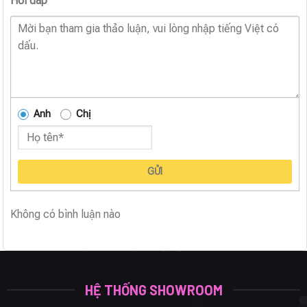
Hỏi đáp
Anh
Chị
GỬI
Không có bình luận nào
HỆ THỐNG SHOWROOM