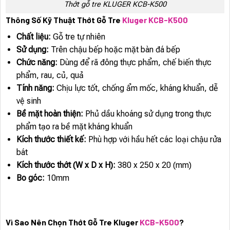
Thớt gỗ tre KLUGER KCB-K500
Thông Số Kỹ Thuật Thớt Gỗ Tre
Kluger KCB-K500
Chất liệu:
Gỗ tre tự nhiên
Sử dụng:
Trên chậu bếp hoặc mặt bàn đá bếp
Chức năng:
Dùng để rã đông thực phẩm, chế biến thực
phẩm, rau, củ, quả
Tính năng:
Chịu lực tốt, chống ẩm mốc, kháng khuẩn, dễ
vệ sinh
Bề mặt hoàn thiện:
Phủ dầu khoáng sử dụng trong thực
phẩm tạo ra bề mặt kháng khuẩn
Kích thước thiết kế:
Phù hợp với hầu hết các loại chậu rửa
bát
Kích thước thớt (W x D x H):
380 x 250 x 20 (mm)
Bo góc:
10mm
Vì Sao Nên Chọn Thớt Gỗ Tre Kluger
KCB-K500
?