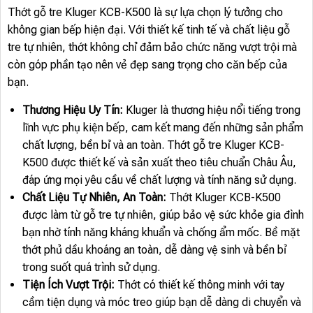
Thớt gỗ tre Kluger KCB-K500 là sự lựa chọn lý tưởng cho
không gian bếp hiện đại. Với thiết kế tinh tế và chất liệu gỗ
tre tự nhiên, thớt không chỉ đảm bảo chức năng vượt trội mà
còn góp phần tạo nên vẻ đẹp sang trọng cho căn bếp của
bạn.
Thương Hiệu Uy Tín:
Kluger là thương hiệu nổi tiếng trong
lĩnh vực phụ kiện bếp, cam kết mang đến những sản phẩm
chất lượng, bền bỉ và an toàn. Thớt gỗ tre Kluger KCB-
K500 được thiết kế và sản xuất theo tiêu chuẩn Châu Âu,
đáp ứng mọi yêu cầu về chất lượng và tính năng sử dụng.
Chất Liệu Tự Nhiên, An Toàn:
Thớt Kluger KCB-K500
được làm từ gỗ tre tự nhiên, giúp bảo vệ sức khỏe gia đình
bạn nhờ tính năng kháng khuẩn và chống ẩm mốc. Bề mặt
thớt phủ dầu khoáng an toàn, dễ dàng vệ sinh và bền bỉ
trong suốt quá trình sử dụng.
Tiện Ích Vượt Trội:
Thớt có thiết kế thông minh với tay
cầm tiện dụng và móc treo giúp bạn dễ dàng di chuyển và