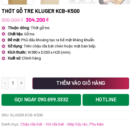
THỚT GỖ TRE KLUGER KCB-K500
Giá
Giá
390.000
₫
304.200
₫
gốc
hiện
Thuộc dòng:
Thớt gỗ tre.
là:
tại
Chất liệu:
Gỗ tre.
390.000 ₫.
là:
304.200 ₫.
Bề mặt:
Phủ dầu khoáng tạo ra bề mặt kháng khuẩn.
Sử dụng:
Trên chậu rửa bát chén hoặc mặt bàn bếp.
Kích thước:
W380 x D250 x H20 (mm).
Xuất xứ:
Chính hãng
Thớt gỗ tre KLUGER KCB-K500 số lượng
THÊM VÀO GIỎ HÀNG
GỌI NGAY 090.699.3332
HOTLINE
SKU:
KLUGER.KCB-K500
Danh mục:
Chậu rửa bát - Vòi rửa bát - Máy hủy rác
,
Phụ kiện