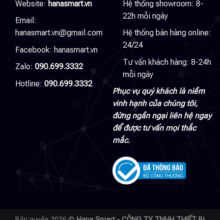
Website:
hanasmart.vn
Hệ thống showroom: 8-
22h mỗi ngày
Email:
hanasmart.vn@gmail.com
Hệ thống bán hàng online:
24/24
Facebook:
hanasmart.vn
Tư vấn khách hàng: 8-24h
Zalo:
090.699.3332
mỗi ngày
Hotline:
090.699.3332
Phục vụ quý khách là niềm
vinh hạnh của chúng tôi,
đừng ngần ngại liên hệ ngay
để được tư vấn mọi thắc
mắc.
Bản quyền 2026 ©
Hana Smart - CÔNG TY TNHH THIẾT BỊ