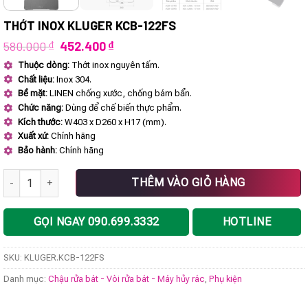
THỚT INOX KLUGER KCB-122FS
Giá
Giá
580.000
₫
452.400
₫
gốc
hiện
Thuộc dòng:
Thớt inox nguyên tấm.
là:
tại
Chất liệu:
Inox 304.
580.000 ₫.
là:
452.400 ₫.
Bề mặt:
LINEN chống xước, chống bám bẩn.
Chức năng:
Dùng để chế biến thực phẩm.
Kích thước:
W403 x D260 x H17 (mm).
Xuất xứ:
Chính hãng
Bảo hành:
Chính hãng
Thớt inox KLUGER KCB-122FS số lượng
THÊM VÀO GIỎ HÀNG
GỌI NGAY 090.699.3332
HOTLINE
SKU:
KLUGER.KCB-122FS
Danh mục:
Chậu rửa bát - Vòi rửa bát - Máy hủy rác
,
Phụ kiện