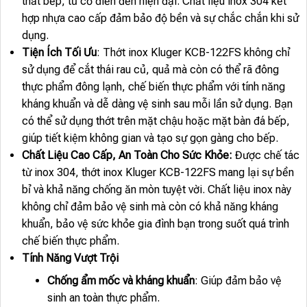
thất bếp, từ cổ điển đến hiện đại. Chất liệu inox 304 kết
hợp nhựa cao cấp đảm bảo độ bền và sự chắc chắn khi sử
dụng.
Tiện Ích Tối Ưu
: Thớt inox Kluger KCB-122FS không chỉ
sử dụng để cắt thái rau củ, quả mà còn có thể rã đông
thực phẩm đông lạnh, chế biến thực phẩm với tính năng
kháng khuẩn và dễ dàng vệ sinh sau mỗi lần sử dụng. Bạn
có thể sử dụng thớt trên mặt chậu hoặc mặt bàn đá bếp,
giúp tiết kiệm không gian và tạo sự gọn gàng cho bếp.
Chất Liệu Cao Cấp, An Toàn Cho Sức Khỏe:
Được chế tác
từ inox 304, thớt inox Kluger KCB-122FS mang lại sự bền
bỉ và khả năng chống ăn mòn tuyệt vời. Chất liệu inox này
không chỉ đảm bảo vệ sinh mà còn có khả năng kháng
khuẩn, bảo vệ sức khỏe gia đình bạn trong suốt quá trình
chế biến thực phẩm.
Tính Năng Vượt Trội
Chống ẩm mốc và kháng khuẩn
: Giúp đảm bảo vệ
sinh an toàn thực phẩm.