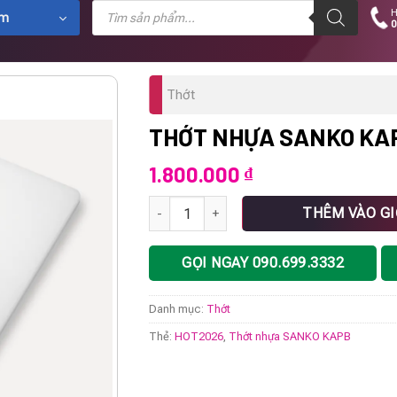
Tìm
H
kiếm
ẩm
0
sản
phẩm
Thớt
THỚT NHỰA SANKO KA
1.800.000
₫
Thớt nhựa SANKO KAPB số lượng
THÊM VÀO G
GỌI NGAY 090.699.3332
Danh mục:
Thớt
Thẻ:
HOT2026
,
Thớt nhựa SANKO KAPB