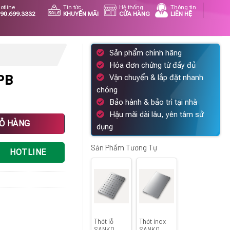
otline
Tin tức
Hệ thống
Thông tin
90.699.3332
KHUYẾN MÃI
CỬA HÀNG
LIÊN HỆ
Sản phẩm chính hãng
Hóa đơn chứng từ đầy đủ
PB
Vận chuyển & lắp đặt nhanh
chóng
Bảo hành & bảo trì tại nhà
Hậu mãi dài lâu, yên tâm sử
IỎ HÀNG
dụng
Sản Phẩm Tương Tự
HOTLINE
Thớt lỗ
Thớt inox
SANKO
SANKO