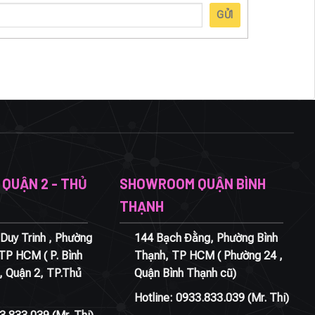
GỬI
QUẬN 2 - THỦ
SHOWROOM QUẬN BÌNH
THẠNH
Duy Trinh , Phường
144 Bạch Đằng, Phường Bình
 TP HCM ( P. Bình
Thạnh, TP HCM ( Phường 24 ,
, Quận 2, TP.Thủ
Quận Bình Thạnh cũ)
Hotline:
0933.833.039
(Mr. Thi)