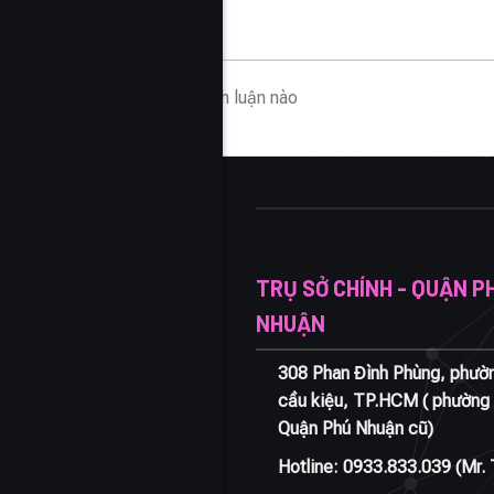
Không có bình luận nào
TRỤ SỞ CHÍNH - QUẬN P
NHUẬN
308 Phan Đình Phùng, phườ
cầu kiệu, TP.HCM ( phường 
Quận Phú Nhuận cũ)
Hotline:
0933.833.039
(Mr. 