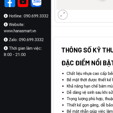
Hotline: 090.699.3332
Website:
www.hanasmart.vn
MÔ TẢ
Zalo: 090.699.3332
THÔNG SỐ KỸ TH
Thời gian làm việc:
8:00 - 21:00
ĐẶC ĐIỂM NỔI BẬ
Chất liệu nhựa cao cấp bề
Bề mặt thớt được thiết kế 
Khả năng hạn chế bám mùi 
Dễ dàng vệ sinh sau khi sử 
Trọng lượng phù hợp, thuận 
Thiết kế gọn gàng, dễ bảo 
Bề mặt nhẵn giúp việc là