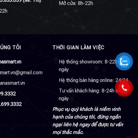
3.833.039
(Mr. Thi)
Mở cửa: 8h-22h
22h
HÚNG TÔI
THỜI GIAN LÀM VIỆC
nasmart.vn
Hệ thống showroom: 8-22h mỗi
ngày
smart.vn@gmail.com
Hệ thống bán hàng online: 24/24
anasmart.vn
Tư vấn khách hàng: 8-24h mỗi
99.3332
ngày
.699.3332
Phục vụ quý khách là niềm vinh
hạnh của chúng tôi, đừng ngần
ngại liên hệ ngay để được tư vấn
mọi thắc mắc.