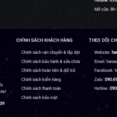
Hotline:
093
Mở cửa: 8h-
CHÍNH SÁCH KHÁCH HÀNG
THEO DÕI C
Chính sách vận chuyển & lắp đặt
Website:
ha
Chính sách bảo hành & sửa chữa
Email:
hana
Chính sách hoàn tiền & đổi trả
Facebook:
h
Chính sách kiểm hàng
Zalo:
090.6
ôi
Chính sách thanh toán
Hotline:
090
ite!
Chính sách bảo mật
039