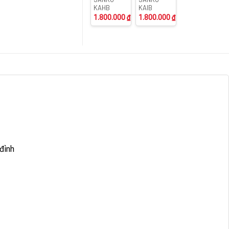
KAHB
KAIB
1.800.000
₫
1.800.000
₫
đình
p