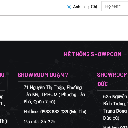
Anh
Chị
HỆ THỐNG SHOWROOM
HÚ
SHOWROOM QUẬN 7
SHOWROOM 
ĐỨC
71 Nguyễn Thị Thập, Phường
Tân Mỹ, TP.HCM ( Phường Tân
ng
625 Nguyễn 
Phú, Quận 7 cũ)
1 ,
Bình Trưng,
Trưng Đông 
Hotline:
0933.833.039
(Mr. Thi)
Đức cũ)
Thi)
Mở cửa: 8h-22h