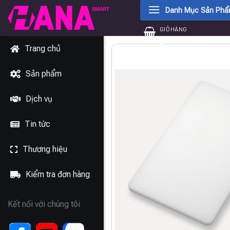
Chuyển
Danh Mục Sản Ph
đến
GIỎ HÀNG
nội
0
₫
dung
Trang chủ
Sản phẩm
Dịch vụ
Tin tức
Thương hiệu
Kiểm tra đơn hàng
Kết nối với chúng tôi