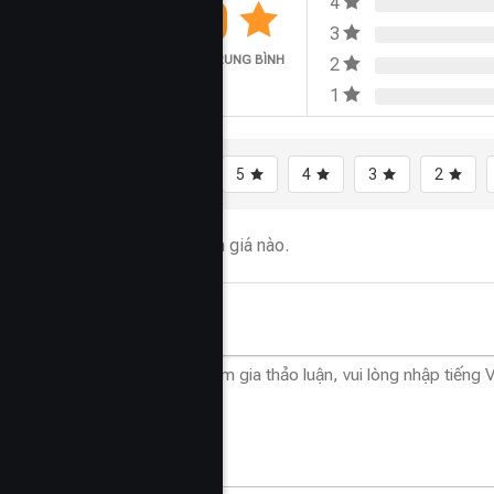
0.0
4
3
ĐÁNH GIÁ TRUNG BÌNH
2
1
Tất cả
5
4
3
2
Chưa có đánh giá nào.
Hỏi đáp