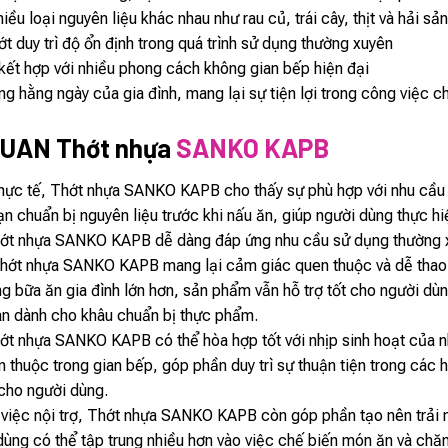
u loại nguyên liệu khác nhau như rau củ, trái cây, thịt và hải sả
t duy trì độ ổn định trong quá trình sử dụng thường xuyên
kết hợp với nhiều phong cách không gian bếp hiện đại
g hằng ngày của gia đình, mang lại sự tiện lợi trong công việc ch
UAN Thớt nhựa
SANKO KAPB
 thực tế, Thớt nhựa SANKO KAPB cho thấy sự phù hợp với nhu cầu 
 chuẩn bị nguyên liệu trước khi nấu ăn, giúp người dùng thực hi
hớt nhựa SANKO KAPB dễ dàng đáp ứng nhu cầu sử dụng thường xu
Thớt nhựa SANKO KAPB mang lại cảm giác quen thuộc và dễ thao t
g bữa ăn gia đình lớn hơn, sản phẩm vẫn hỗ trợ tốt cho người dùn
ian dành cho khâu chuẩn bị thực phẩm.
ớt nhựa SANKO KAPB có thể hòa hợp tốt với nhịp sinh hoạt của nh
 thuộc trong gian bếp, góp phần duy trì sự thuận tiện trong các h
 cho người dùng.
 việc nội trợ, Thớt nhựa SANKO KAPB còn góp phần tạo nên trải 
i dùng có thể tập trung nhiều hơn vào việc chế biến món ăn và ch