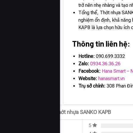
trở nên nhẹ nhàng và tạo n
Tổng thể, Thớt nhựa SANKO 
nghiệm ổn định, khả năng 
KAPB là lựa chọn hữu ích c
Thông tin liên hệ:
Hotline:
090.699.3332
Zalo:
0934.36.36.26
Facebook:
Hana Smart – N
Website:
hanasmart.vn
Trụ sở chính:
308 Phan Đìn
Đánh giá Thớt nhựa SANKO KAPB
5