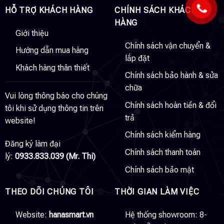
HỖ TRỢ KHÁCH HÀNG
CHÍNH SÁCH KHÁCH
HÀNG
Giới thiệu
Chính sách vận chuyển &
Hướng dẫn mua hàng
lắp đặt
Khách hàng thân thiết
Chính sách bảo hành & sửa
chữa
Vui lòng thông báo cho chúng
Chính sách hoàn tiền & đổi
tôi khi sử dụng thông tin trên
trả
website!
Chính sách kiểm hàng
Đăng ký làm đại
Chính sách thanh toán
lý:
0933.833.039 (Mr. Thi)
Chính sách bảo mật
THEO DÕI CHÚNG TÔI
THỜI GIAN LÀM VIỆC
Website:
hanasmart.vn
Hệ thống showroom: 8-