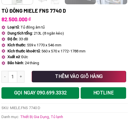
TỦ ĐÔNG MIELE FNS 7740 D
82.500.000
₫
Loại tủ:
Tủ đông âm tủ
Dung tích tổng:
213L (8 ngăn kéo)
Độ ồn:
33 dB
Kích thước:
559 x 1770 x 546 mm
Kích thước khoét tủ:
560 x 570 x 1772-1788 mm
Xuất xứ:
Đức
Bảo hành:
24 tháng
Tủ đông MIELE FNS 7740 D số lượng
THÊM VÀO GIỎ HÀNG
GỌI NGAY 090.699.3332
HOTLINE
SKU:
MIELE.FNS 7740 D
Danh mục:
Thiết Bị Gia Dụng
,
Tủ lạnh