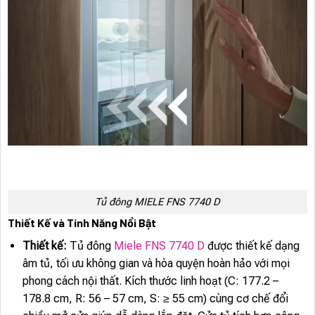
Tủ đông MIELE FNS 7740 D
Thiết Kế và Tính Năng Nổi Bật
Thiết kế:
Tủ đông
Miele FNS 7740 D
được thiết kế dạng
âm tủ, tối ưu không gian và hòa quyện hoàn hảo với mọi
phong cách nội thất. Kích thước linh hoạt (C: 177.2 –
178.8 cm, R: 56 – 57 cm, S: ≥ 55 cm) cùng cơ chế đổi