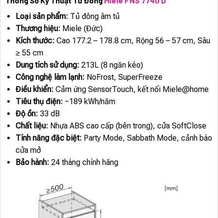
Thông Số Kỹ Thuật Tủ Đông
Miele FNS 7740 D
Loại sản phẩm:
Tủ đông âm tủ
Thương hiệu:
Miele (Đức)
Kích thước:
Cao 177.2 – 178.8 cm, Rộng 56 – 57 cm, Sâu
≥ 55 cm
Dung tích sử dụng:
213L (8 ngăn kéo)
Công nghệ làm lạnh:
NoFrost, SuperFreeze
Điều khiển:
Cảm ứng SensorTouch, kết nối Miele@home
Tiêu thụ điện:
~189 kWh/năm
Độ ồn:
33 dB
Chất liệu:
Nhựa ABS cao cấp (bên trong), cửa SoftClose
Tính năng đặc biệt:
Party Mode, Sabbath Mode, cảnh báo
cửa mở
Bảo hành:
24 tháng chính hãng