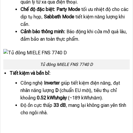
quản lý từ xa qua điện thoại.
Chế độ đặc biệt:
Party Mode
tối ưu nhiệt độ cho các
dịp tụ họp,
Sabbath Mode
tiết kiệm năng lượng khi
cần.
Cảnh báo thông minh:
Báo động khi cửa mở quá lâu,
đảm bảo an toàn thực phẩm.
Tủ đông MIELE FNS 7740 D
Tiết kiệm và bền bỉ:
Công nghệ
Inverter
giúp tiết kiệm điện năng, đạt
nhãn năng lượng
D
(chuẩn EU mới), tiêu thụ chỉ
khoảng
0.52 kWh/ngày
(~189 kWh/năm).
Độ ồn cực thấp
33 dB
, mang lại không gian yên tĩnh
cho ngôi nhà.