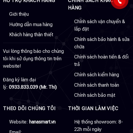
HỖ TRỢ KHÁCH HÀNG
CHÍNH SÁCH KHÁCH
HÀNG
Giới thiệu
Chính sách vận chuyển &
Hướng dẫn mua hàng
lắp đặt
Khách hàng thân thiết
Chính sách bảo hành & sửa
chữa
Vui lòng thông báo cho chúng
Chính sách hoàn tiền & đổi
tôi khi sử dụng thông tin trên
trả
website!
Chính sách kiểm hàng
Đăng ký làm đại
Chính sách thanh toán
lý:
0933.833.039 (Mr. Thi)
Chính sách bảo mật
THEO DÕI CHÚNG TÔI
THỜI GIAN LÀM VIỆC
Website:
hanasmart.vn
Hệ thống showroom: 8-
22h mỗi ngày
Email: