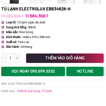
TỦ LẠNH ELECTROLUX EBB3462K-H
Giá
Giá
17.290.000
₫
11.584.300
₫
gốc
hiện
Loại tủ:
Tủ lạnh ngăn đá dưới
là:
tại
Dung tích tổng:
308 lít
17.290.000 ₫.
là:
11.584.300 ₫.
Màu sắc:
Đen bóng
Kích thước:
1646 x 575 x 598 mm
Xuất xứ:
Thái Lan
Bảo hành:
24 tháng
Tủ lạnh ELECTROLUX EBB3462K-H số lượng
THÊM VÀO GIỎ HÀNG
GỌI NGAY 090.699.3332
HOTLINE
SKU:
ELECTROLUX.EBB3462K-H
Danh mục:
Thiết Bị Gia Dụng
,
Tủ lạnh