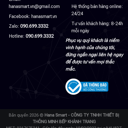
hanasmart.vn@gmail.com
Hệ thống bán hàng online:
24/24
Facebook:
hanasmart.vn
Tư vấn khách hàng: 8-24h
Zalo:
090.699.3332
mỗi ngày
Hotline:
090.699.3332
Phục vụ quý khách là niềm
vinh hạnh của chúng tôi,
đừng ngần ngại liên hệ ngay
để được tư vấn mọi thắc
mắc.
Bản quyền 2026 ©
Hana Smart - CÔNG TY TNHH THIẾT BỊ
THÔNG MINH BẾP KHÁNH TRANG