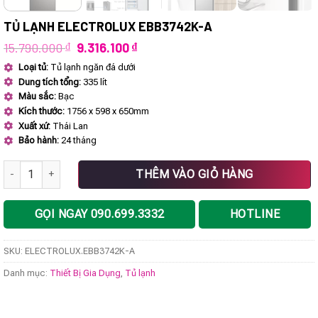
TỦ LẠNH ELECTROLUX EBB3742K-A
Giá
Giá
15.790.000
₫
9.316.100
₫
gốc
hiện
Loại tủ:
Tủ lạnh ngăn đá dưới
là:
tại
Dung tích tổng:
335 lít
15.790.000 ₫.
là:
9.316.100 ₫.
Màu sắc:
Bạc
Kích thước:
1756 x 598 x 650mm
Xuất xứ:
Thái Lan
Bảo hành:
24 tháng
Tủ lạnh ELECTROLUX EBB3742K-A số lượng
THÊM VÀO GIỎ HÀNG
GỌI NGAY 090.699.3332
HOTLINE
SKU:
ELECTROLUX.EBB3742K-A
Danh mục:
Thiết Bị Gia Dụng
,
Tủ lạnh