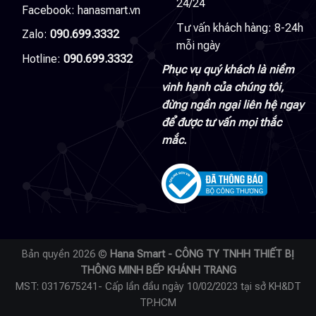
24/24
Facebook:
hanasmart.vn
Tư vấn khách hàng: 8-24h
Zalo:
090.699.3332
mỗi ngày
Hotline:
090.699.3332
Phục vụ quý khách là niềm
vinh hạnh của chúng tôi,
đừng ngần ngại liên hệ ngay
để được tư vấn mọi thắc
mắc.
Bản quyền 2026 ©
Hana Smart - CÔNG TY TNHH THIẾT BỊ
THÔNG MINH BẾP KHÁNH TRANG
MST: 0317675241- Cấp lần đầu ngày 10/02/2023 tại sở KH&DT
TP.HCM