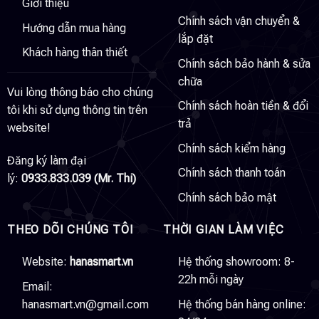
Giới thiệu
Chính sách vận chuyển &
Hướng dẫn mua hàng
lắp đặt
Khách hàng thân thiết
Chính sách bảo hành & sửa
chữa
Vui lòng thông báo cho chúng
Chính sách hoàn tiền & đổi
tôi khi sử dụng thông tin trên
trả
website!
Chính sách kiểm hàng
Đăng ký làm đại
Chính sách thanh toán
lý:
0933.833.039 (Mr. Thi)
Chính sách bảo mật
THEO DÕI CHÚNG TÔI
THỜI GIAN LÀM VIỆC
Website:
hanasmart.vn
Hệ thống showroom: 8-
22h mỗi ngày
Email:
hanasmart.vn@gmail.com
Hệ thống bán hàng online: