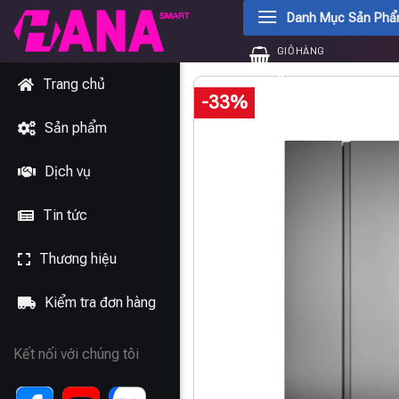
Chuyển
Danh Mục Sản Ph
đến
GIỎ HÀNG
nội
0
₫
dung
Trang chủ
-33%
Sản phẩm
Dịch vụ
Tin tức
Thương hiệu
Kiểm tra đơn hàng
Kết nối với chúng tôi