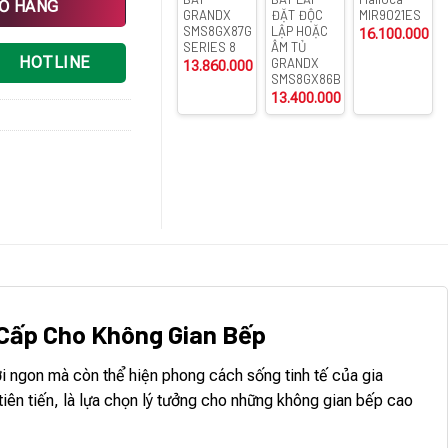
IỎ HÀNG
GRANDX
ĐẶT ĐỘC
MIR9021ES
SMS8GX87G
LẬP HOẶC
16.100.000
₫
SERIES 8
ÂM TỦ
HOTLINE
GRANDX
13.860.000
₫
SMS8GX86B
13.400.000
₫
 Cấp Cho Không Gian Bếp
ơi ngon mà còn thể hiện phong cách sống tinh tế của gia
n tiến, là lựa chọn lý tưởng cho những không gian bếp cao