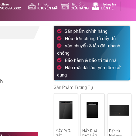
otline
Tin tức
Hệ thống
Thông tin
90.699.3332
KHUYẾN MÃI
CỬA HÀNG
LIÊN HỆ
Sản phẩm chính hãng
Hóa đơn chứng từ đầy đủ
Vận chuyển & lắp đặt nhanh
chóng
Bảo hành & bảo trì tại nhà
Hậu mãi dài lâu, yên tâm sử
Giá
dụng
hiện
nh
tại
Sản Phẩm Tương Tự
.
là:
15.343.000 ₫.
MÁY RỬA
MÁY RỬA
Bếp từ
ợng
BÁT
BÁT LẮP
Malloca