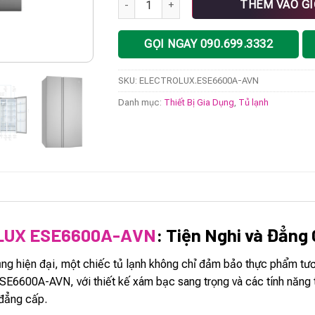
THÊM VÀO G
GỌI NGAY 090.699.3332
SKU:
ELECTROLUX.ESE6600A-AVN
Danh mục:
Thiết Bị Gia Dụng
,
Tủ lạnh
OLUX ESE6600A-AVN
: Tiện Nghi và Đẳng
dụng hiện đại, một chiếc tủ lạnh không chỉ đảm bảo thực phẩm tư
00A-AVN, với thiết kế xám bạc sang trọng và các tính năng tiê
 đẳng cấp.