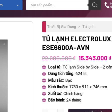
Tìm
H
kiếm
ẩm
0
sản
phẩm
Thiết Bị Gia Dụng
>
Tủ lạnh
TỦ LẠNH ELECTROLUX
ESE6600A-AVN
Giá
22.900.000
15.343.000
₫
₫
gốc
Loại tủ:
Tủ lạnh Side by Side – 2 cá
là:
Dung tích tổng:
624 lít
22.900.000 ₫
Màu sắc:
Bạc
Kích thước:
1780 x 911 x 746 mm
Xuất xứ:
Chính hãng
Bảo hành:
24 tháng
Tủ lạnh ELECTROLUX ESE6600A-AVN số lư