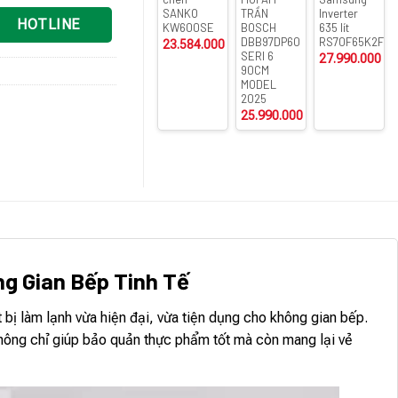
SANKO
TRẦN
Inverter
HOTLINE
KW600SE
BOSCH
635 lít
DBB97DP60
RS70F65K2FS
23.584.000
₫
SERI 6
27.990.000
₫
90CM
MODEL
2025
25.990.000
₫
ng Gian Bếp Tinh Tế
ị làm lạnh vừa hiện đại, vừa tiện dụng cho không gian bếp.
y không chỉ giúp bảo quản thực phẩm tốt mà còn mang lại vẻ