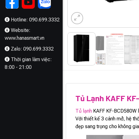
Hotline: 090.699.3332
Website:
www.hanasmart.vn
Zalo: 090.699.3332
Thời gian làm việc:
8:00 - 21:00
MÔ TẢ
Tủ Lạnh KAFF K
Tủ lạnh
KAFF KF-BCD580W là m
Với thiết kế 3 cánh mở, hệ th
đẹp sang trọng cho không gi