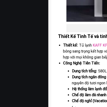
Thiết Kế Tinh Tế và tín
Thiết kế:
Tủ lạnh
KAFF K
bóng sang trọng kết hợp vớ
hợp với mọi không gian bếp
Công Nghệ Tiên Tiến:
Dung tích tổng:
580L
Dung tích ngăn đông
nguyên độ tươi ngon l
Hệ thống làm lạnh đ
Chế độ làm đá nhanh
Chế độ nghỉ (Vacati