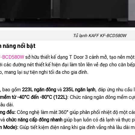
Tủ lạnh KAFF KF-BCD580W
h năng nổi bật
F-BCD580W
sở hữu thiết kế dạng T Door 3 cánh mở, tạo nên một k
i các đường nét thiết kế hiện đại làm tôn lên vẻ đẹp cho căn bếp
, mang lại sự tiện nghi tối đa cho gia đình.
, bao gồm
223L ngăn đông
và
235L ngăn lạnh
, đáp ứng nhu cầu l
 mềm từ -40°C đến -80°C (122L)
: Chức năng ngăn đông mềm cực 
âu dài.
ồng đều:
Công nghệ làm mát 360° giúp phân phối nhiệt độ một các
và
chức năng cấp đông nhanh
giúp bạn luôn có đá lạnh và thực p
on Mode):
Giúp tiết kiệm điện năng khi gia đình vắng nhà lâu dài