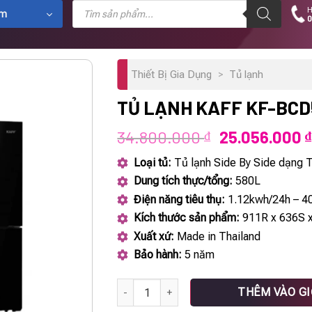
Tìm
H
kiếm
ẩm
0
sản
phẩm
Thiết Bị Gia Dụng
>
Tủ lạnh
TỦ LẠNH KAFF KF-BC
Giá
34.800.000
25.056.000
₫
₫
gốc
Loại tủ:
Tủ lạnh Side By Side dạng 
là:
Dung tích thực/tổng:
580L
34.800.000 ₫
Điện năng tiêu thụ:
1.12kwh/24h – 4
Kích thước sản phẩm:
911R x 636S 
Xuất xứ:
Made in Thailand
Bảo hành:
5 năm
Tủ lạnh KAFF KF-BCD580W số lượng
THÊM VÀO G