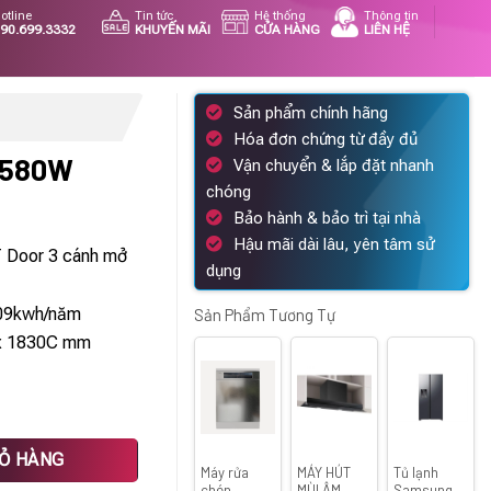
otline
Tin tức
Hệ thống
Thông tin
90.699.3332
KHUYẾN MÃI
CỬA HÀNG
LIÊN HỆ
Sản phẩm chính hãng
Hóa đơn chứng từ đầy đủ
D580W
Vận chuyển & lắp đặt nhanh
chóng
Giá
Bảo hành & bảo trì tại nhà
hiện
Hậu mãi dài lâu, yên tâm sử
T Door 3 cánh mở
tại
dụng
.
là:
09kwh/năm
25.056.000 ₫.
Sản Phẩm Tương Tự
x 1830C mm
IỎ HÀNG
Máy rửa
MÁY HÚT
Tủ lạnh
chén
MÙI ÂM
Samsung