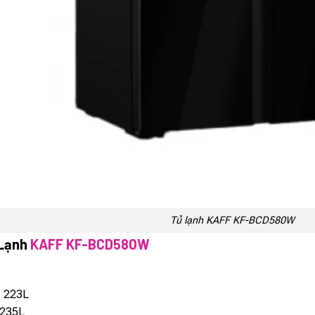
Tủ lạnh KAFF KF-BCD580W
 Lạnh
KAFF KF-BCD580W
:
223L
235L