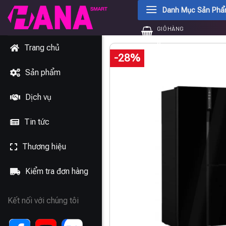
Chuyển
Danh Mục Sản Ph
đến
GIỎ HÀNG
nội
0
₫
dung
Trang chủ
-28%
Sản phẩm
Dịch vụ
Tin tức
Thương hiệu
Kiểm tra đơn hàng
Kết nối với chúng tôi