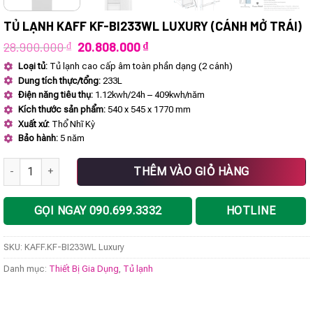
TỦ LẠNH KAFF KF-BI233WL LUXURY (CÁNH MỞ TRÁI)
Giá
Giá
28.900.000
₫
20.808.000
₫
gốc
hiện
Loại tủ:
Tủ lạnh cao cấp âm toàn phần dạng (2 cánh)
là:
tại
Dung tích thực/tổng:
233L
28.900.000 ₫.
là:
20.808.000 ₫.
Điện năng tiêu thụ:
1.12kwh/24h – 409kwh/năm
Kích thước sản phẩm:
540 x 545 x 1770 mm
Xuất xứ:
Thổ Nhĩ Kỳ
Bảo hành:
5 năm
Tủ lạnh KAFF KF-BI233WL Luxury (Cánh mở trái) số lượng
THÊM VÀO GIỎ HÀNG
GỌI NGAY 090.699.3332
HOTLINE
SKU:
KAFF.KF-BI233WL Luxury
Danh mục:
Thiết Bị Gia Dụng
,
Tủ lạnh