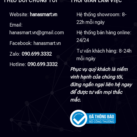
THEO DÕI CHÚNG TÔI
THỜI GIAN LÀM VIỆC
Website:
hanasmart.vn
Hệ thống showroom: 8-
22h mỗi ngày
Email:
hanasmart.vn@gmail.com
Hệ thống bán hàng online:
24/24
Facebook:
hanasmart.vn
Tư vấn khách hàng: 8-24h
Zalo:
090.699.3332
mỗi ngày
Hotline:
090.699.3332
Phục vụ quý khách là niềm
vinh hạnh của chúng tôi,
đừng ngần ngại liên hệ ngay
để được tư vấn mọi thắc
mắc.