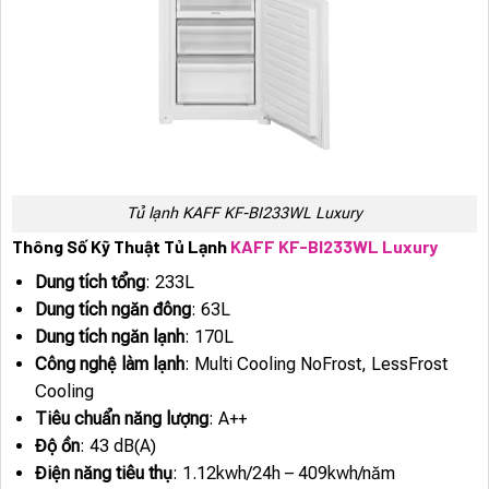
Tủ lạnh KAFF KF-BI233WL Luxury
Thông Số Kỹ Thuật Tủ Lạnh
KAFF KF-BI233WL Luxury
Dung tích tổng
: 233L
Dung tích ngăn đông
: 63L
Dung tích ngăn lạnh
: 170L
Công nghệ làm lạnh
: Multi Cooling NoFrost, LessFrost
Cooling
Tiêu chuẩn năng lượng
: A++
Độ ồn
: 43 dB(A)
Điện năng tiêu thụ
: 1.12kwh/24h – 409kwh/năm