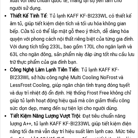
xuất với tiêu chuẩn quốc tế, mang lại sự yên tâm cho
người sử dụng.
Thiết Kế Tinh Tế
: Tủ lạnh KAFF KF-BI233WL có thiết kế
âm tủ, giúp tiết kiệm diện tích và tối ưu hóa không gian
bếp. Cửa tủ có thể lắp mặt gỗ theo ý thích, dễ dàng hòa
quyện với phong cách nội thất riêng biệt của từng gia đình.
Với dung tích tổng 233L, bao gồm 170L cho ngăn lạnh và
63L cho ngăn đông, sản phẩm này đáp ứng tốt nhu cầu lưu
trữ thực phẩm của gia đình bạn.
Công Nghệ Làm Lạnh Tiên Tiến
: Tủ lạnh KAFF KF-
BI233WL sở hữu công nghệ Multi Cooling NoFrost và
LessFrost Cooling, giúp ngăn chặn tình trạng đóng tuyết
và duy trì nhiệt độ ổn định. Hệ thống Frost Free không chỉ
giúp tủ lạnh hoạt động hiệu quả mà còn giảm thiểu công
sức dọn dẹp, mang đến sự tiện lợi cho người dùng.
Tiết Kiệm Năng Lượng Vượt Trội
: Đạt tiêu chuẩn năng
lượng A++, tủ lạnh KAFF KF-BI233WL giúp tiết kiệm điện
năng tối đa mà vẫn duy trì hiệu suất làm lạnh cao. Mức tiêu