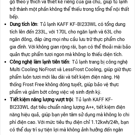
gỗ theo ý thích và thiết kế riêng của gia chủ, giúp tủ lạnh
trở thành một phần không thể thiếu trong tổng thể nội thất
bếp.
Dung tích lớn
: Tủ lạnh KAFF KF-BI233WL có tổng dung
tích lên đến 233L, với 170L cho ngăn lạnh và 63L cho
ngăn đông, đáp ứng mọi nhu cầu lưu trữ thực phẩm cho
gia đình. Với không gian rộng rãi, bạn có thể thoải mái bảo
quản thực phẩm tươi ngon mà không lo thiếu diện tích.
Công nghệ làm lạnh tiên tiến
: Tủ lạnh trang bị công nghệ
Multi Cooling NoFrost và LessFrost Cooling, giúp giữ thực
phẩm luôn tươi mới lâu dài và tiết kiệm điện năng. Hệ
thống Frost Free không đóng tuyết, giúp bảo vệ thực
phẩm và giảm bớt công việc vệ sinh định kỳ.
Tiết kiệm năng lượng vượt trội
: Tủ lạnh KAFF KF-
BI233WL đạt tiêu chuẩn năng lượng A++, tiết kiệm điện
năng hiệu quả, giúp bạn yên tâm sử dụng mà không lo chi
phí điện cao. Với mức tiêu thụ điện chỉ 1.12kwh/24h, bạn
có thể duy trì sự tiện lợi mà không ảnh hưởng đến ngân