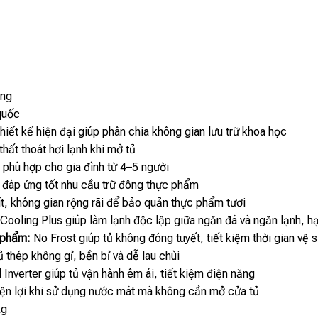
áng
quốc
hiết kế hiện đại giúp phân chia không gian lưu trữ khoa học
hất thoát hơi lạnh khi mở tủ
, phù hợp cho gia đình từ 4–5 người
, đáp ứng tốt nhu cầu trữ đông thực phẩm
ít, không gian rộng rãi để bảo quản thực phẩm tươi
Cooling Plus giúp làm lạnh độc lập giữa ngăn đá và ngăn lạnh, h
 phẩm:
No Frost giúp tủ không đóng tuyết, tiết kiệm thời gian vệ s
 thép không gỉ, bền bỉ và dễ lau chùi
l Inverter giúp tủ vận hành êm ái, tiết kiệm điện năng
iện lợi khi sử dụng nước mát mà không cần mở cửa tủ
kg