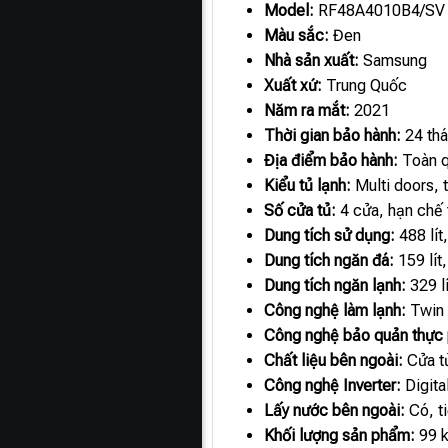
Model:
RF48A4010B4/SV
Màu sắc:
Đen
Nhà sản xuất:
Samsung
Xuất xứ:
Trung Quốc
Năm ra mắt:
2021
Thời gian bảo hành:
24 th
Địa điểm bảo hành:
Toàn 
Kiểu tủ lạnh:
Multi doors, t
Số cửa tủ:
4 cửa, hạn chế t
Dung tích sử dụng:
488 lít
Dung tích ngăn đá:
159 lít
Dung tích ngăn lạnh:
329 l
Công nghệ làm lạnh:
Twin 
Công nghệ bảo quản thực
Chất liệu bên ngoài:
Cửa tủ
Công nghệ Inverter:
Digita
Lấy nước bên ngoài:
Có, t
Khối lượng sản phẩm:
99 