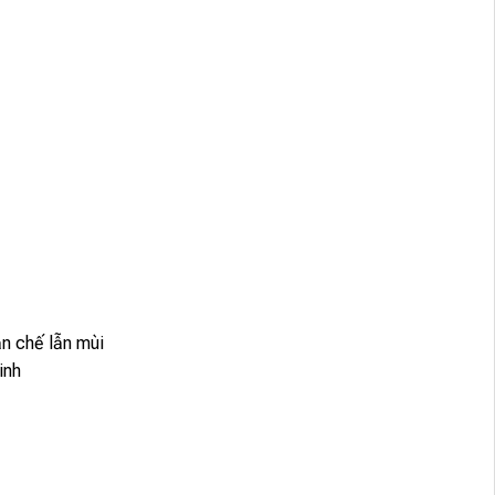
ạn chế lẫn mùi
inh