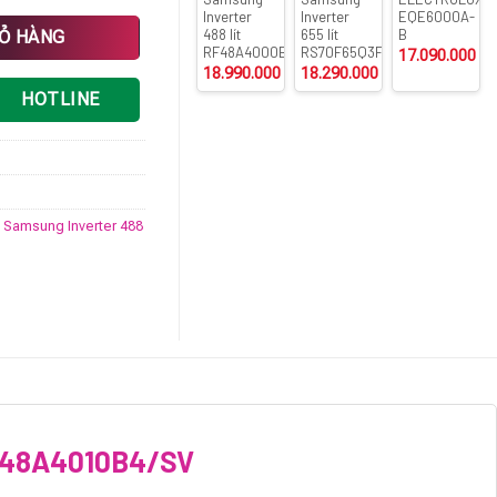
Inverter
Inverter
EQE6000A-
10B4/SV số lượng
488 lít
655 lít
B
IỎ HÀNG
RF48A4000B4/SV
RS70F65Q3FSV
17.090.000
₫
18.990.000
₫
18.290.000
₫
HOTLINE
h Samsung Inverter 488
 RF48A4010B4/SV