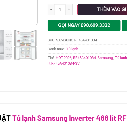
Tủ lạnh Samsung Inverter 488 lít RF48A40
THÊM VÀO G
GỌI NGAY 090.699.3332
SKU:
SAMSUNG.RF48A4010B4
Danh mục:
Tủ lạnh
Thẻ:
HOT2026
,
RF48A4010B4
,
Samsung
,
Tủ lạn
lít RF48A4010B4/SV
UẬT
Tủ lạnh Samsung Inverter 488 lít