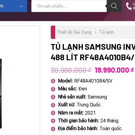
Tìm
H
kiếm
ẩm
0
sản
phẩm
Thiết Bị Gia Dụng
>
Tủ lạnh
TỦ LẠNH SAMSUNG IN
488 LÍT RF48A4010B4
Giá
30.990.000
19.990.000
₫
₫
gốc
Model:
RF48A4010B4/SV
là:
Màu sắc:
Đen
30.990.000 ₫
Nhà sản xuất:
Samsung
Xuất xứ:
Trung Quốc
Năm ra mắt:
2021
Thời gian bảo hành:
24 tháng
Địa điểm bảo hành:
Toàn quốc