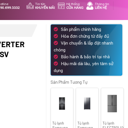
otline
Tin tức
Hệ thống
Thông tin
90.699.3332
KHUYẾN MÃI
CỬA HÀNG
LIÊN HỆ
Sản phẩm chính hãng
Hóa đơn chứng từ đầy đủ
VERTER
Vận chuyển & lắp đặt nhanh
chóng
/SV
Bảo hành & bảo trì tại nhà
Hậu mãi dài lâu, yên tâm sử
Giá
dụng
hiện
tại
Sản Phẩm Tương Tự
.
là:
19.990.000 ₫.
Tủ lạnh
Tủ lạnh
Tủ lạnh
Samsung
Samsung
ELECTROLUX