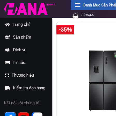
Chuyển
Danh Mục Sản Ph
đến
GIỎ HÀNG
nội
0
₫
dung
Trang chủ
-35%
Sản phẩm
Dịch vụ
Tin tức
Thương hiệu
Kiểm tra đơn hàng
Kết nối với chúng tôi