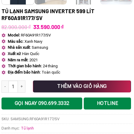
TỦ LẠNH SAMSUNG INVERTER 599 LÍT
RF60A91R177/SV
Giá
Giá
82.900.000
₫
33.590.000
₫
gốc
hiện
Model:
RF60A91R177/SV
là:
tại
Màu sắc:
Xanh Navy
82.900.000 ₫.
là:
33.590.000 ₫.
Nhà sản xuất:
Samsung
Xuất xứ:
Hàn Quốc
Năm ra mắt:
2021
Thời gian bảo hành:
24 tháng
Địa điểm bảo hành:
Toàn quốc
Tủ lạnh Samsung Inverter 599 lít RF60A91R177/SV số lượng
THÊM VÀO GIỎ HÀNG
GỌI NGAY 090.699.3332
HOTLINE
SKU:
SAMSUNG.RF60A91R177/SV
Danh mục:
Tủ lạnh