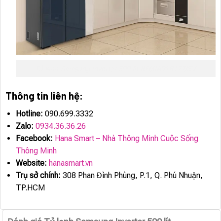
Tủ lạnh Samsung Inverter 599 lít RF60A91R177/SV
Thông tin liên hệ:
Hotline:
090.699.3332
Zalo:
0934.36.36.26
Facebook:
Hana Smart – Nhà Thông Minh Cuộc Sống
Thông Minh
Website:
hanasmart.vn
Trụ sở chính:
308 Phan Đình Phùng, P.1, Q. Phú Nhuận,
TP.HCM