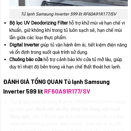
Tủ lạnh Samsung Inverter 599 lít RF60A91R177/SV
Bộ lọc UV Deodorizing Filter
hỗ trợ khử mùi và hạn chế vi
khuẩn, giữ không khí trong tủ luôn sạch sẽ, hạn chế mùi
lẫn giữa các loại thực phẩm.
Digital Inverter
giúp tủ vận hành êm ái, tiết kiệm điện năng
và ổn định trong suốt quá trình sử dụng.
Chuông báo cửa
hỗ trợ cảnh báo khi cửa tủ mở lâu, giúp
duy trì nhiệt độ bên trong và hạn chế thất thoát hơi lạnh.
ĐÁNH GIÁ TỔNG QUAN Tủ lạnh Samsung
Inverter 599 lít
RF60A91R177/SV
Trong quá trình sử dụng thực tế, RF60A91R177/SV mang
lại cảm giác
thoải mái và chủ động hơn trong sinh hoạt
hằng ngày
, đặc biệt với gia đình đông người hoặc có thói
quen tích trữ thực phẩm. Việc mở tủ, quan sát và lấy đồ