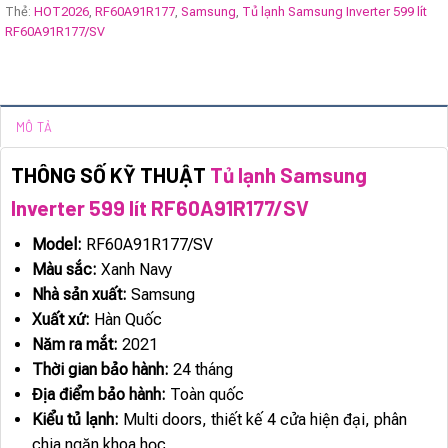
Thẻ:
HOT2026
,
RF60A91R177
,
Samsung
,
Tủ lạnh Samsung Inverter 599 lít
RF60A91R177/SV
MÔ TẢ
THÔNG SỐ KỸ THUẬT
Tủ lạnh Samsung
Inverter 599 lít RF60A91R177/SV
Model:
RF60A91R177/SV
Màu sắc:
Xanh Navy
Nhà sản xuất:
Samsung
Xuất xứ:
Hàn Quốc
Năm ra mắt:
2021
Thời gian bảo hành:
24 tháng
Địa điểm bảo hành:
Toàn quốc
Kiểu tủ lạnh:
Multi doors, thiết kế 4 cửa hiện đại, phân
chia ngăn khoa học