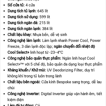
Số cửa tủ:
4 cửa
Dung tích tủ lạnh:
645 lít
Dung tích sử dụng:
599 lít
Dung tích ngăn đá:
215 lít
Dung tích ngăn lạnh:
384 lít
Chất liệu khay:
Nhựa bền, dễ vệ sinh
Công nghệ làm lạnh:
Làm lạnh nhanh Power Cool, Power
Freeze, 3 dàn lạnh độc lập;
ngăn chuyển đổi nhiệt độ
Cool Select+
linh hoạt từ -23~4°C
Công nghệ bảo quản thực phẩm:
Ngăn linh hoạt Cool
Select+™ với 5 chế độ, bảo quản đa dạng loại thực phẩm
Kháng khuẩn / Khử mùi:
UV Deodorizing Filter, duy trì
không khí trong tủ luôn trong lành
Chất liệu bên ngoài:
Cửa kính Bespoke sang trọng, dễ lau
chùi
Công nghệ Inverter:
Digital Inverter giúp vận hành êm, tiết
kiệm điện
Làm đá tự động:
Có