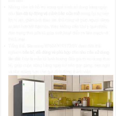
bảo hơn.
Những tiện ích hỗ trợ trong quá trình sử dụng hàng ngày
như
làm đá tự động và cảnh báo cửa mở
mang lại sự tiện
lợi rõ rệt, giảm bớt thao tác thủ công và giúp người dùng
an tâm hơn khi bận rộn. Việc không cần chú ý quá nhiều
đến trạng thái cửa tủ giúp sinh hoạt diễn ra liền mạch và
thoải mái.
Tổng thể, Samsung RF60A91R177/SV đem đến trải
nghiệm
bền bỉ, dễ dùng và phù hợp cho nhu cầu sử dụng
lâu dài
. Đây là mẫu tủ lạnh hướng đến giá trị sử dụng thực
tế, giúp cuộc sống hằng ngày trở nên gọn gàng, tiện nghi
và nhẹ nhàng hơn cho gia đình đông thành viên.