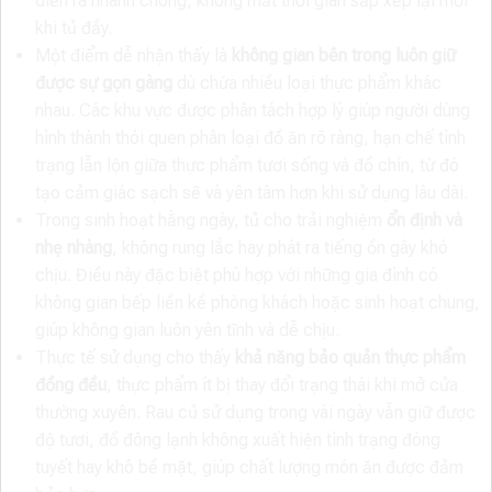
diễn ra nhanh chóng, không mất thời gian sắp xếp lại mỗi
khi tủ đầy.
Một điểm dễ nhận thấy là
không gian bên trong luôn giữ
được sự gọn gàng
dù chứa nhiều loại thực phẩm khác
nhau. Các khu vực được phân tách hợp lý giúp người dùng
hình thành thói quen phân loại đồ ăn rõ ràng, hạn chế tình
trạng lẫn lộn giữa thực phẩm tươi sống và đồ chín, từ đó
tạo cảm giác sạch sẽ và yên tâm hơn khi sử dụng lâu dài.
Trong sinh hoạt hằng ngày, tủ cho trải nghiệm
ổn định và
nhẹ nhàng
, không rung lắc hay phát ra tiếng ồn gây khó
chịu. Điều này đặc biệt phù hợp với những gia đình có
không gian bếp liền kề phòng khách hoặc sinh hoạt chung,
giúp không gian luôn yên tĩnh và dễ chịu.
Thực tế sử dụng cho thấy
khả năng bảo quản thực phẩm
đồng đều
, thực phẩm ít bị thay đổi trạng thái khi mở cửa
thường xuyên. Rau củ sử dụng trong vài ngày vẫn giữ được
độ tươi, đồ đông lạnh không xuất hiện tình trạng đóng
tuyết hay khô bề mặt, giúp chất lượng món ăn được đảm