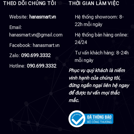
THEO DÕI CHÚNG TÔI
THỜI GIAN LÀM VIỆC
Website:
hanasmart.vn
Hệ thống showroom: 8-
22h mỗi ngày
Email:
hanasmart.vn@gmail.com
Hệ thống bán hàng online:
24/24
Facebook:
hanasmart.vn
Tư vấn khách hàng: 8-24h
Zalo:
090.699.3332
mỗi ngày
Hotline:
090.699.3332
Phục vụ quý khách là niềm
vinh hạnh của chúng tôi,
đừng ngần ngại liên hệ ngay
để được tư vấn mọi thắc
mắc.