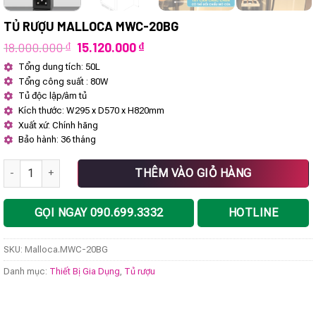
TỦ RƯỢU MALLOCA MWC-20BG
Giá
Giá
18.000.000
₫
15.120.000
₫
gốc
hiện
Tổng dung tích: 50L
là:
tại
Tổng công suất : 80W
18.000.000 ₫.
là:
15.120.000 ₫.
Tủ độc lập/âm tủ
Kích thước: W295 x D570 x H820mm
Xuất xứ: Chính hãng
Bảo hành: 36 tháng
Tủ rượu Malloca MWC-20BG số lượng
THÊM VÀO GIỎ HÀNG
GỌI NGAY 090.699.3332
HOTLINE
SKU:
Malloca.MWC-20BG
Danh mục:
Thiết Bị Gia Dụng
,
Tủ rượu