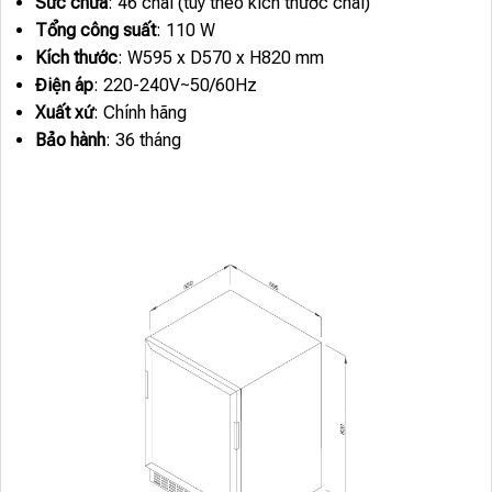
Sức chứa
: 46 chai (tùy theo kích thước chai)
Tổng công suất
: 110 W
Kích thước
: W595 x D570 x H820 mm
Điện áp
: 220-240V~50/60Hz
Xuất xứ
: Chính hãng
Bảo hành
: 36 tháng