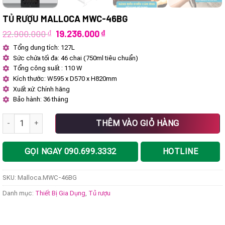
TỦ RƯỢU MALLOCA MWC-46BG
Giá
Giá
22.900.000
₫
19.236.000
₫
gốc
hiện
Tổng dung tích: 127L
là:
tại
Sức chứa tối đa: 46 chai (750ml tiêu chuẩn)
22.900.000 ₫.
là:
19.236.000 ₫.
Tổng công suất : 110 W
Kích thước: W595 x D570 x H820mm
Xuất xứ: Chính hãng
Bảo hành: 36 tháng
Tủ rượu Malloca MWC-46BG số lượng
THÊM VÀO GIỎ HÀNG
GỌI NGAY 090.699.3332
HOTLINE
SKU:
Malloca.MWC-46BG
Danh mục:
Thiết Bị Gia Dụng
,
Tủ rượu