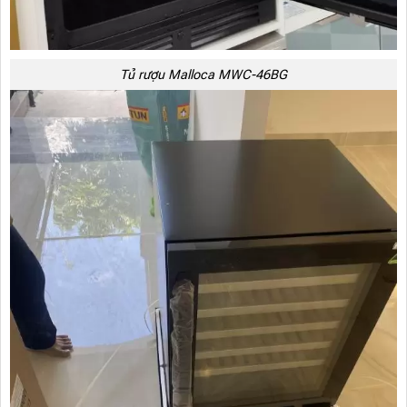
Tủ rượu Malloca MWC-46BG