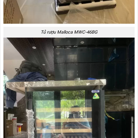
Tủ rượu Malloca MWC-46BG