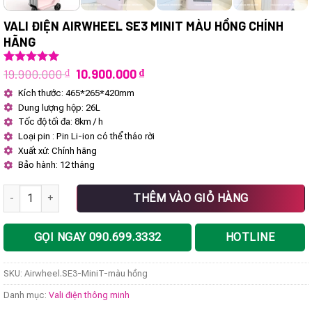
VALI ĐIỆN AIRWHEEL SE3 MINIT MÀU HỒNG CHÍNH
HÃNG
Giá
Giá
19.900.000
₫
10.900.000
₫
5.00
1
trên 5
dựa trên
gốc
hiện
Kích thước: 465*265*420mm
đánh giá
là:
tại
Dung lượng hộp: 26L
19.900.000 ₫.
là:
10.900.000 ₫.
Tốc độ tối đa: 8km / h
Loại pin : Pin Li-ion có thể tháo rời
Xuất xứ: Chính hãng
Bảo hành: 12 tháng
Vali điện Airwheel SE3 MiniT màu hồng chính hãng số lượng
THÊM VÀO GIỎ HÀNG
GỌI NGAY 090.699.3332
HOTLINE
SKU:
Airwheel.SE3-MiniT-màu hồng
Danh mục:
Vali điện thông minh