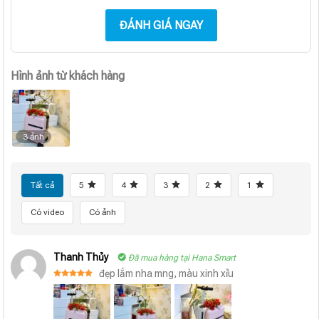
ĐÁNH GIÁ NGAY
Hình ảnh từ khách hàng
3 ảnh
Tất cả
5
4
3
2
1
Có video
Có ảnh
Thanh Thủy
Đã mua hàng tại Hana Smart
đẹp lắm nha mng, màu xinh xỉu
Được xếp
hạng
5
5
sao