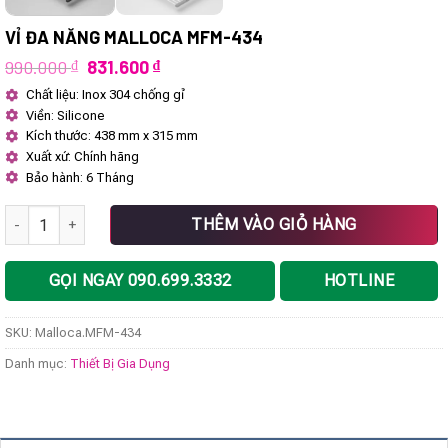
VỈ ĐA NĂNG MALLOCA MFM-434
Giá
Giá
990.000
₫
831.600
₫
gốc
hiện
Chất liệu: Inox 304 chống gỉ
là:
tại
Viền: Silicone
990.000 ₫.
là:
831.600 ₫.
Kích thước: 438 mm x 315 mm
Xuất xứ: Chính hãng
Bảo hành: 6 Tháng
Vỉ đa năng Malloca MFM-434 số lượng
THÊM VÀO GIỎ HÀNG
GỌI NGAY 090.699.3332
HOTLINE
SKU:
Malloca.MFM-434
Danh mục:
Thiết Bị Gia Dụng