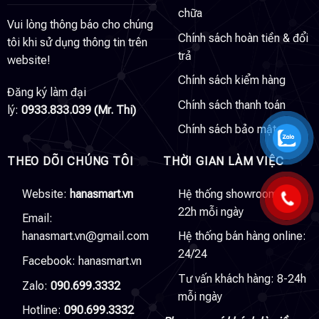
chữa
Vui lòng thông báo cho chúng
Chính sách hoàn tiền & đổi
tôi khi sử dụng thông tin trên
trả
website!
Chính sách kiểm hàng
Đăng ký làm đại
Chính sách thanh toán
lý:
0933.833.039 (Mr. Thi)
Chính sách bảo mật
THEO DÕI CHÚNG TÔI
THỜI GIAN LÀM VIỆC
Website:
hanasmart.vn
Hệ thống showroom: 8-
22h mỗi ngày
Email:
hanasmart.vn@gmail.com
Hệ thống bán hàng online:
24/24
Facebook:
hanasmart.vn
Tư vấn khách hàng: 8-24h
Zalo:
090.699.3332
mỗi ngày
Hotline:
090.699.3332