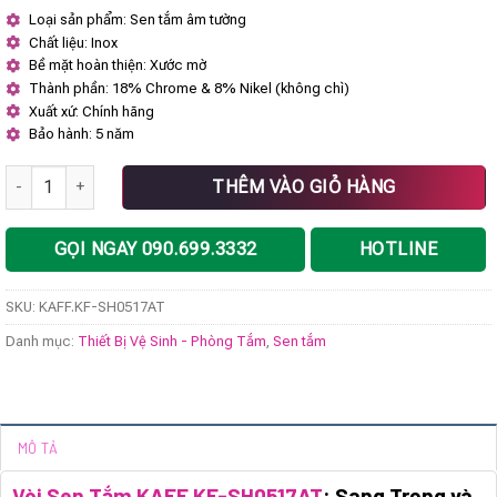
gốc
hiện
Loại sản phẩm: Sen tắm âm tường
là:
tại
Chất liệu: Inox
12.600.000 ₫.
là:
8.190.000 ₫.
Bề mặt hoàn thiện: Xước mờ
Thành phần: 18% Chrome & 8% Nikel (không chì)
Xuất xứ: Chính hãng
Bảo hành: 5 năm
Vòi sen tắm KAFF KF-SH0517AT số lượng
THÊM VÀO GIỎ HÀNG
GỌI NGAY 090.699.3332
HOTLINE
SKU:
KAFF.KF-SH0517AT
Danh mục:
Thiết Bị Vệ Sinh - Phòng Tắm
,
Sen tắm
MÔ TẢ
Vòi Sen Tắm KAFF KF-SH0517AT
: Sang Trọng và