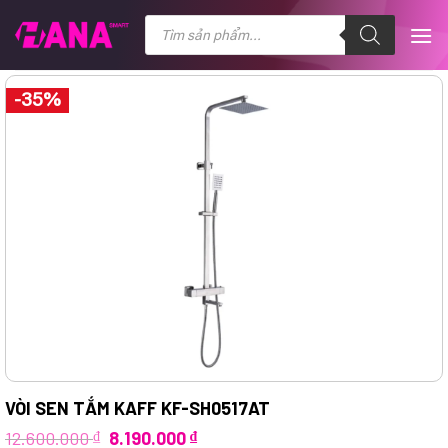
Chuyển
Tìm
kiếm
đến
sản
nội
phẩm
dung
-35%
VÒI SEN TẮM KAFF KF-SH0517AT
Giá
Giá
12.600.000
₫
8.190.000
₫