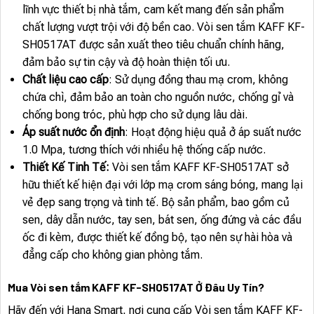
lĩnh vực thiết bị nhà tắm, cam kết mang đến sản phẩm
chất lượng vượt trội với độ bền cao. Vòi sen tắm KAFF KF-
SH0517AT được sản xuất theo tiêu chuẩn chính hãng,
đảm bảo sự tin cậy và độ hoàn thiện tối ưu.
Chất liệu cao cấp
: Sử dụng đồng thau mạ crom, không
chứa chì, đảm bảo an toàn cho nguồn nước, chống gỉ và
chống bong tróc, phù hợp cho sử dụng lâu dài.
Áp suất nước ổn định
: Hoạt động hiệu quả ở áp suất nước
1.0 Mpa, tương thích với nhiều hệ thống cấp nước.
Thiết Kế Tinh Tế:
Vòi sen tắm KAFF KF-SH0517AT sở
hữu thiết kế hiện đại với lớp mạ crom sáng bóng, mang lại
vẻ đẹp sang trọng và tinh tế. Bộ sản phẩm, bao gồm củ
sen, dây dẫn nước, tay sen, bát sen, ống đứng và các đầu
ốc đi kèm, được thiết kế đồng bộ, tạo nên sự hài hòa và
đẳng cấp cho không gian phòng tắm.
Mua Vòi sen tắm KAFF KF-SH0517AT Ở Đâu Uy Tín?
Hãy đến với Hana Smart, nơi cung cấp Vòi sen tắm KAFF KF-