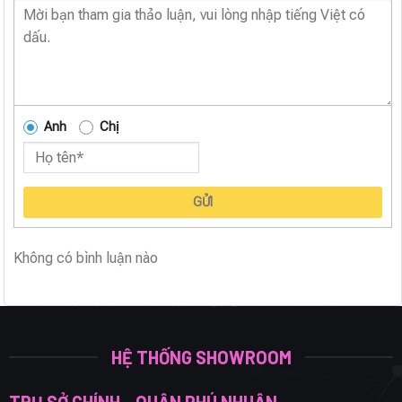
Anh
Chị
GỬI
Không có bình luận nào
HỆ THỐNG SHOWROOM
TRỤ SỞ CHÍNH - QUẬN PHÚ NHUẬN