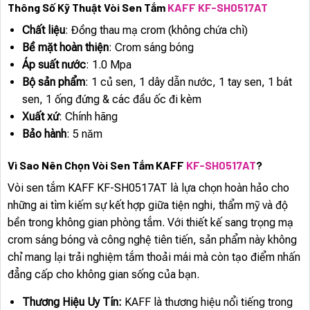
Thông Số Kỹ Thuật Vòi Sen Tắm
KAFF KF-SH0517AT
Chất liệu
: Đồng thau mạ crom (không chứa chì)
Bề mặt hoàn thiện
: Crom sáng bóng
Áp suất nước
: 1.0 Mpa
Bộ sản phẩm
: 1 củ sen, 1 dây dẫn nước, 1 tay sen, 1 bát
sen, 1 ống đứng & các đầu ốc đi kèm
Xuất xứ
: Chính hãng
Bảo hành
: 5 năm
Vì Sao Nên Chọn Vòi Sen Tắm KAFF
KF-SH0517AT
?
Vòi sen tắm KAFF KF-SH0517AT là lựa chọn hoàn hảo cho
những ai tìm kiếm sự kết hợp giữa tiện nghi, thẩm mỹ và độ
bền trong không gian phòng tắm. Với thiết kế sang trọng mạ
crom sáng bóng và công nghệ tiên tiến, sản phẩm này không
chỉ mang lại trải nghiệm tắm thoải mái mà còn tạo điểm nhấn
đẳng cấp cho không gian sống của bạn.
Thương Hiệu Uy Tín:
KAFF là thương hiệu nổi tiếng trong