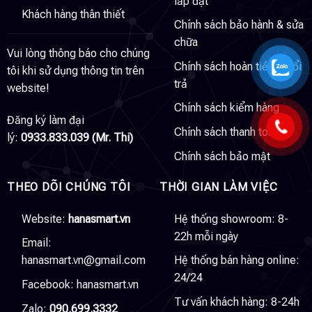
lắp đặt
Khách hàng thân thiết
Chính sách bảo hành & sửa
chữa
Vui lòng thông báo cho chúng
Chính sách hoàn tiền & đổi
tôi khi sử dụng thông tin trên
trả
website!
Chính sách kiểm hàng
Đăng ký làm đại
Chính sách thanh toán
lý:
0933.833.039 (Mr. Thi)
Chính sách bảo mật
THEO DÕI CHÚNG TÔI
THỜI GIAN LÀM VIỆC
Website:
hanasmart.vn
Hệ thống showroom: 8-
22h mỗi ngày
Email:
hanasmart.vn@gmail.com
Hệ thống bán hàng online:
24/24
Facebook:
hanasmart.vn
Tư vấn khách hàng: 8-24h
Zalo:
090.699.3332