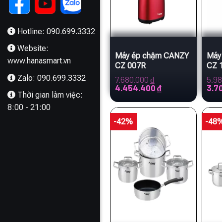
Hotline: 090.699.3332
Website:
Máy ép chậm CANZY
Máy
www.hanasmart.vn
CZ 007R
CZ 
Zalo: 090.699.3332
7.680.000
₫
5.9
Giá
Giá
Giá
4.454.400
₫
3.7
Thời gian làm việc:
gốc
hiện
gốc
là:
tại
là:
8:00 - 21:00
7.680.000 ₫.
là:
5.980
4.454.400 ₫.
-42%
-48