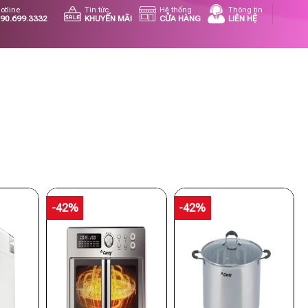
otline
Tin tức
Hệ thống
Thông tin
90.699.3332
KHUYẾN MÃI
CỬA HÀNG
LIÊN HỆ
-42%
-42%