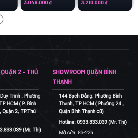
Giá
Giá
Giá
Giá
3.048.000
₫
3.210.000
₫
ện
gốc
hiện
gốc
hiện
là:
tại
là:
tại
5.080.000 ₫.
là:
5.350.000 ₫.
là:
08.000 ₫.
3.048.000 ₫.
3.210.000 ₫.
QUẬN 2 - THỦ
SHOWROOM QUẬN BÌNH
THẠNH
Duy Trinh , Phường
144 Bạch Đằng, Phường Bình
 TP HCM ( P. Bình
Thạnh, TP HCM ( Phường 24 ,
, Quận 2, TP.Thủ
Quận Bình Thạnh cũ)
Hotline:
0933.833.039
(Mr. Thi)
3.833.039
(Mr. Thi)
Mở cửa: 8h-22h