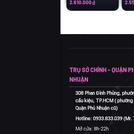
Giá
Giá
Giá
2.610.000
₫
2.5
gốc
hiện
gốc
là:
tại
là:
4.350.000 ₫.
là:
4.250
2.610.000 ₫.
TRỤ SỞ CHÍNH - QUẬN P
NHUẬN
308 Phan Đình Phùng, phườ
cầu kiệu, TP.HCM ( phường 
Quận Phú Nhuận cũ)
Hotline:
0933.833.039
(Mr. 
Mở cửa: 8h-22h