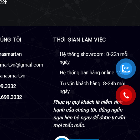
22h
HÚNG TÔI
THỜI GIAN LÀM VIỆC
nasmart.vn
Hệ thống showroom: 8-22h mỗi
ngày
smart.vn@gmail.com
Hệ thống bán hàng online: 24/24
anasmart.vn
Tư vấn khách hàng: 8-24h mỗi
99.3332
ngày
.699.3332
Phục vụ quý khách là niềm vinh
hạnh của chúng tôi, đừng ngần
ngại liên hệ ngay để được tư vấn
mọi thắc mắc.