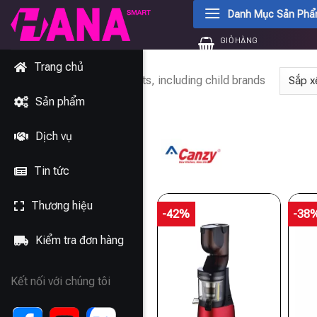
Chuyển
Danh Mục Sản Ph
đến
GIỎ HÀNG
nội
0
₫
dung
Trang chủ
Showing 1–24 of 123 results, including child brands
Sản phẩm
Dịch vụ
Tin tức
Thương hiệu
-42%
-38
Kiểm tra đơn hàng
Kết nối với chúng tôi