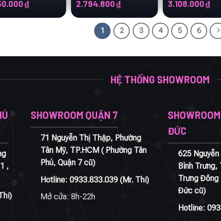
Giá
Giá
Giá
Giá
Giá
50.000
₫
2.794.800
₫
3.108.000
₫
hiện
gốc
hiện
gốc
hi
tại
là:
tại
là:
tại
.000 ₫.
là:
4.658.000 ₫.
là:
5.180.000 ₫.
là:
1
2
3
4
5
6
2.550.000 ₫.
2.794.800 ₫.
3.1
HỆ THỐNG SHOWROOM
HÚ
SHOWROOM QUẬN 7
SHOWROOM 
ĐỨC
71 Nguyễn Thị Thập, Phường
Tân Mỹ, TP.HCM ( Phường Tân
ng
625 Nguyễn 
Phú, Quận 7 cũ)
1 ,
Bình Trưng,
Trưng Đông 
Hotline:
0933.833.039
(Mr. Thi)
Đức cũ)
Thi)
Mở cửa: 8h-22h
Hotline:
093