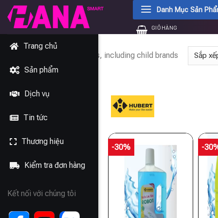
Chuyển
Danh Mục Sản Ph
đến
GIỎ HÀNG
nội
0
₫
dung
Trang chủ
Showing 1–24 of 93 results, including child brands
Sản phẩm
Dịch vụ
Tin tức
Thương hiệu
-30%
-30
Kiểm tra đơn hàng
Kết nối với chúng tôi