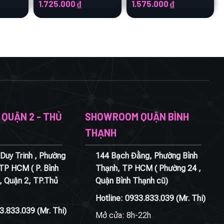
Đức
Đức
á
Giá
Giá
Giá
Giá
1.725.000
₫
1.575.000
₫
ện
gốc
hiện
gốc
hiện
i
là:
tại
là:
tại
2.300.000 ₫.
là:
2.100.000 ₫.
là:
625.000 ₫.
1.725.000 ₫.
1.575.000 ₫.
QUẬN 2 - THỦ
SHOWROOM QUẬN BÌNH
THẠNH
Duy Trinh , Phường
144 Bạch Đằng, Phường Bình
 TP HCM ( P. Bình
Thạnh, TP HCM ( Phường 24 ,
, Quận 2, TP.Thủ
Quận Bình Thạnh cũ)
Hotline:
0933.833.039
(Mr. Thi)
3.833.039
(Mr. Thi)
Mở cửa: 8h-22h