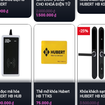
ERT
CHO KHOÁ ĐIỆN TỬ
HUBERT HB K
APP TTLOCK
06 tiêu chuẩn 
000
₫
2.000.000
₫
Giá
Giá
1.500.000
₫
gốc
hiện
là:
tại
 ₫.
2.000.000 ₫.
là:
1.500.000 ₫.
-25%
 đọc mã hóa
Thẻ mở khóa Hubert
Khóa khách sạ
ERT HB HUB
HB TTKS
HUBERT HB K
BLACK tiêu ch
00.000
₫
75.000
₫
3.500.000
₫