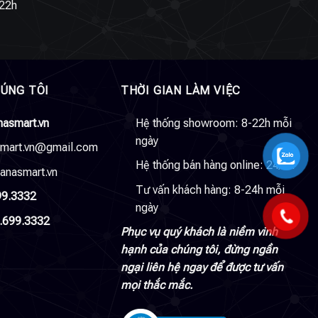
22h
HÚNG TÔI
THỜI GIAN LÀM VIỆC
nasmart.vn
Hệ thống showroom: 8-22h mỗi
ngày
smart.vn@gmail.com
Hệ thống bán hàng online: 24/24
anasmart.vn
Tư vấn khách hàng: 8-24h mỗi
99.3332
ngày
.699.3332
Phục vụ quý khách là niềm vinh
hạnh của chúng tôi, đừng ngần
ngại liên hệ ngay để được tư vấn
mọi thắc mắc.