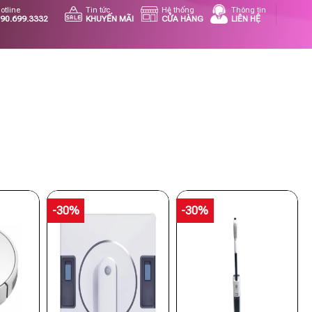
otline
Tin tức
Hệ thống
Thông tin
90.699.3332
KHUYẾN MÃI
CỬA HÀNG
LIÊN HỆ
-30%
-30%