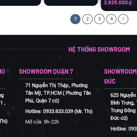
Đức
Giá
Gi
2.625.000
₫
gốc
hi
là:
tạ
3.500.000 ₫.
là:
1
2
3
4
2.
HỆ THỐNG SHOWROOM
HÚ
SHOWROOM QUẬN 7
SHOWROOM 
ĐỨC
71 Nguyễn Thị Thập, Phường
Tân Mỹ, TP.HCM ( Phường Tân
ng
625 Nguyễn 
Phú, Quận 7 cũ)
1 ,
Bình Trưng,
Trưng Đông 
Hotline:
0933.833.039
(Mr. Thi)
Đức cũ)
Thi)
Mở cửa: 8h-22h
Hotline:
093