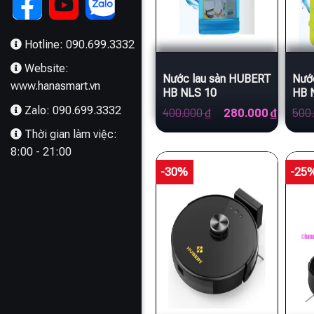
Hotline: 090.699.3332
Website:
Nước lau sàn HUBERT
Nướ
www.hanasmart.vn
HB NLS 10
HB 
Zalo: 090.699.3332
Giá
Giá
400.000
₫
280.000
₫
500
gốc
hiện
Thời gian làm việc:
là:
tại
400.000 ₫.
là:
8:00 - 21:00
280.000
-30%
-25