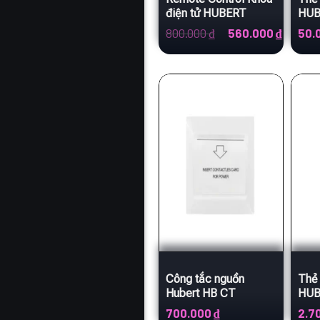
điện tử HUBERT
HUB
Giá
Giá
800.000
₫
560.000
₫
50.
gốc
hiện
là:
tại
800.000 ₫.
là:
560.000
Công tắc nguồn
Thẻ
Hubert HB CT
HUB
700.000
₫
2.7