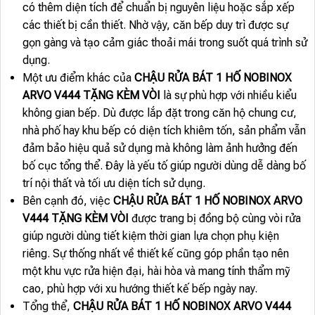
có thêm diện tích để chuẩn bị nguyên liệu hoặc sắp xếp
các thiết bị cần thiết. Nhờ vậy, căn bếp duy trì được sự
gọn gàng và tạo cảm giác thoải mái trong suốt quá trình sử
dụng.
Một ưu điểm khác của
CHẬU RỬA BÁT 1 HỐ NOBINOX
ARVO V444 TẶNG KÈM VÒI
là sự phù hợp với nhiều kiểu
không gian bếp. Dù được lắp đặt trong căn hộ chung cư,
nhà phố hay khu bếp có diện tích khiêm tốn, sản phẩm vẫn
đảm bảo hiệu quả sử dụng mà không làm ảnh hưởng đến
bố cục tổng thể. Đây là yếu tố giúp người dùng dễ dàng bố
trí nội thất và tối ưu diện tích sử dụng.
Bên cạnh đó, việc
CHẬU RỬA BÁT 1 HỐ NOBINOX ARVO
V444 TẶNG KÈM VÒI
được trang bị đồng bộ cùng vòi rửa
giúp người dùng tiết kiệm thời gian lựa chọn phụ kiện
riêng. Sự thống nhất về thiết kế cũng góp phần tạo nên
một khu vực rửa hiện đại, hài hòa và mang tính thẩm mỹ
cao, phù hợp với xu hướng thiết kế bếp ngày nay.
Tổng thể,
CHẬU RỬA BÁT 1 HỐ NOBINOX ARVO V444