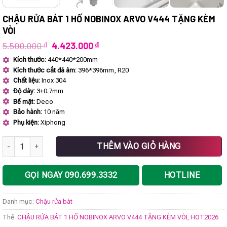
CHẬU RỬA BÁT 1 HỐ NOBINOX ARVO V444 TẶNG KÈM
VÒI
Giá
Giá
5.500.000
₫
4.423.000
₫
gốc
hiện
Kích thước:
440*440*200mm
là:
tại
Kích thước cắt đá âm:
396*396mm, R20
5.500.000 ₫.
là:
4.423.000 ₫.
Chất liệu:
Inox 304
Độ dày:
3+0.7mm
Bề mặt:
Deco
Bảo hành:
10 năm
Phụ kiện:
Xiphong
CHẬU RỬA BÁT 1 HỐ NOBINOX ARVO V444 TẶNG KÈM VÒI số lượng
THÊM VÀO GIỎ HÀNG
GỌI NGAY 090.699.3332
HOTLINE
Danh mục:
Chậu rửa bát
Thẻ:
CHẬU RỬA BÁT 1 HỐ NOBINOX ARVO V444 TẶNG KÈM VÒI
,
HOT2026