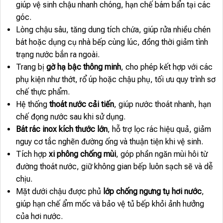
giúp vệ sinh chậu nhanh chóng, hạn chế bám bẩn tại các
góc.
Lòng chậu sâu, tăng dung tích chứa, giúp rửa nhiều chén
bát hoặc dụng cụ nhà bếp cùng lúc, đồng thời giảm tình
trạng nước bắn ra ngoài.
Trang bị
gờ hạ bậc thông minh
, cho phép kết hợp với các
phụ kiện như thớt, rổ úp hoặc chậu phụ, tối ưu quy trình sơ
chế thực phẩm.
Hệ thống
thoát nước cải tiến
, giúp nước thoát nhanh, hạn
chế đọng nước sau khi sử dụng.
Bát rác inox kích thước lớn
, hỗ trợ lọc rác hiệu quả, giảm
nguy cơ tắc nghẽn đường ống và thuận tiện khi vệ sinh.
Tích hợp
xi phông chống mùi
, góp phần ngăn mùi hôi từ
đường thoát nước, giữ không gian bếp luôn sạch sẽ và dễ
chịu.
Mặt dưới chậu được phủ
lớp chống ngưng tụ hơi nước
,
giúp hạn chế ẩm mốc và bảo vệ tủ bếp khỏi ảnh hưởng
của hơi nước.