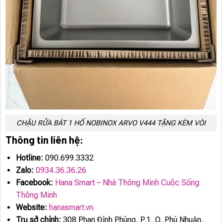
CHẬU RỬA BÁT 1 HỐ NOBINOX ARVO V444 TẶNG KÈM VÒI
Thông tin liên hệ:
Hotline:
090.699.3332
Zalo:
0934.36.36.26
Facebook:
Hana Smart – Nhà Thông Minh Cuộc Sống
Thông Minh
Website:
hanasmart.vn
Trụ sở chính:
308 Phan Đình Phùng, P.1, Q. Phú Nhuận,