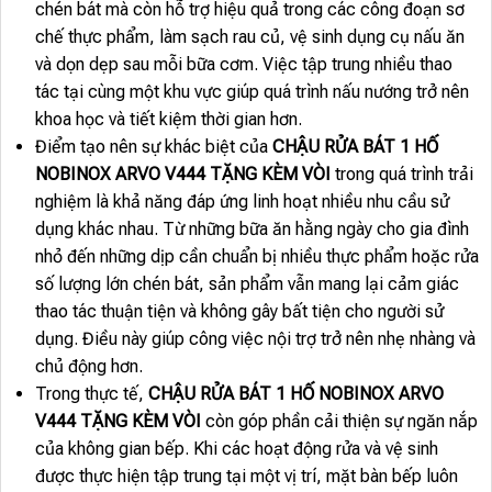
chén bát mà còn hỗ trợ hiệu quả trong các công đoạn sơ
chế thực phẩm, làm sạch rau củ, vệ sinh dụng cụ nấu ăn
và dọn dẹp sau mỗi bữa cơm. Việc tập trung nhiều thao
tác tại cùng một khu vực giúp quá trình nấu nướng trở nên
khoa học và tiết kiệm thời gian hơn.
Điểm tạo nên sự khác biệt của
CHẬU RỬA BÁT 1 HỐ
NOBINOX ARVO V444 TẶNG KÈM VÒI
trong quá trình trải
nghiệm là khả năng đáp ứng linh hoạt nhiều nhu cầu sử
dụng khác nhau. Từ những bữa ăn hằng ngày cho gia đình
nhỏ đến những dịp cần chuẩn bị nhiều thực phẩm hoặc rửa
số lượng lớn chén bát, sản phẩm vẫn mang lại cảm giác
thao tác thuận tiện và không gây bất tiện cho người sử
dụng. Điều này giúp công việc nội trợ trở nên nhẹ nhàng và
chủ động hơn.
Trong thực tế,
CHẬU RỬA BÁT 1 HỐ NOBINOX ARVO
V444 TẶNG KÈM VÒI
còn góp phần cải thiện sự ngăn nắp
của không gian bếp. Khi các hoạt động rửa và vệ sinh
được thực hiện tập trung tại một vị trí, mặt bàn bếp luôn