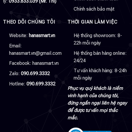
lý:
0933.833.039 (Mr. Thi)
Chính sách bảo mật
THEO DÕI CHÚNG TÔI
THỜI GIAN LÀM VIỆC
Website:
hanasmart.vn
Hệ thống showroom: 8-
22h mỗi ngày
Email:
hanasmart.vn@gmail.com
Hệ thống bán hàng online:
24/24
Facebook:
hanasmart.vn
Tư vấn khách hàng: 8-24h
Zalo:
090.699.3332
mỗi ngày
Hotline:
090.699.3332
Phục vụ quý khách là niềm
vinh hạnh của chúng tôi,
đừng ngần ngại liên hệ ngay
để được tư vấn mọi thắc
mắc.