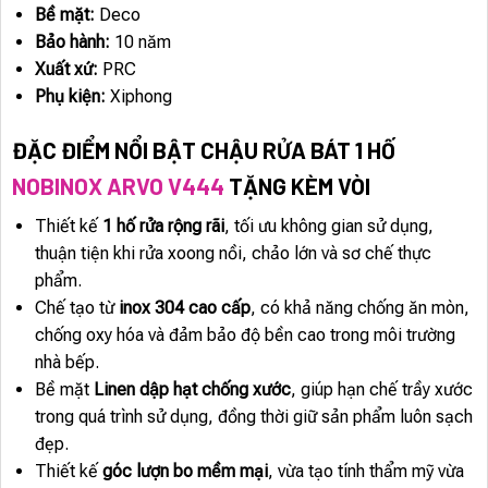
Bề mặt:
Deco
Bảo hành:
10 năm
Xuất xứ:
PRC
Phụ kiện:
Xiphong
ĐẶC ĐIỂM NỔI BẬT CHẬU RỬA BÁT 1 HỐ
NOBINOX ARVO V444
TẶNG KÈM VÒI
Thiết kế
1 hố rửa rộng rãi
, tối ưu không gian sử dụng,
thuận tiện khi rửa xoong nồi, chảo lớn và sơ chế thực
phẩm.
Chế tạo từ
inox 304 cao cấp
, có khả năng chống ăn mòn,
chống oxy hóa và đảm bảo độ bền cao trong môi trường
nhà bếp.
Bề mặt
Linen dập hạt chống xước
, giúp hạn chế trầy xước
trong quá trình sử dụng, đồng thời giữ sản phẩm luôn sạch
đẹp.
Thiết kế
góc lượn bo mềm mại
, vừa tạo tính thẩm mỹ vừa