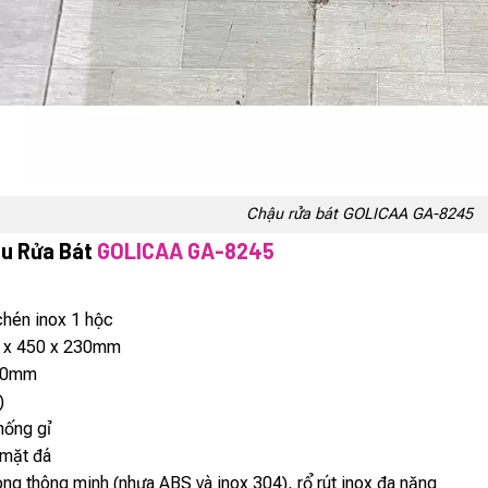
Chậu rửa bát GOLICAA GA-8245
ậu Rửa Bát
GOLICAA GA-8245
hén inox 1 hộc
 x 450 x 230mm
20mm
)
hống gỉ
 mặt đá
ng thông minh (nhựa ABS và inox 304), rổ rút inox đa năng