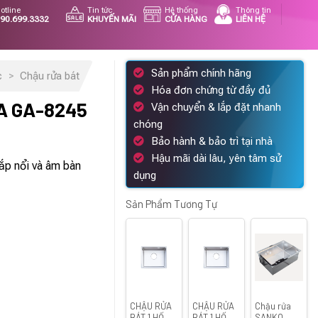
otline
Tin tức
Hệ thống
Thông tin
90.699.3332
KHUYẾN MÃI
CỬA HÀNG
LIÊN HỆ
Sản phẩm chính hãng
c
>
Chậu rửa bát
Hóa đơn chứng từ đầy đủ
A GA-8245
Vận chuyển & lắp đặt nhanh
chóng
á
Bảo hành & bảo trì tại nhà
ện
Hậu mãi dài lâu, yên tâm sử
ắp nổi và âm bàn
dụng
867.500 ₫.
Sản Phẩm Tương Tự
CHẬU RỬA
CHẬU RỬA
Chậu rửa
BÁT 1 HỐ
BÁT 1 HỐ
SANKO