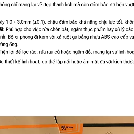
ông chỉ mang lại vẻ đẹp thanh lịch mà còn đảm bảo độ bền vượt 
ày 1.0 + 3.0mm (±0.1), chậu đảm bảo khả năng chịu lực tốt, khôn
ãi:
Phù hợp cho việc rửa chén bát, ngâm thực phẩm hay xử lý các
nh:
Bộ xi-phong đi kèm với xả ruột gà bằng nhựa ABS cao cấp và
ường ống.
iện lợi để lọc rác, rửa rau củ hoặc ngâm đồ, mang lại sự linh hoạ
 thiết kế linh hoạt, có thể lắp nổi hoặc âm mặt đá với kích thướ