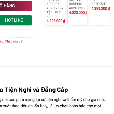
NOBINOX
NOBINOX
KS6045NF
IỎ HÀNG
ARVO V444
ARVO V444
4.391.200
₫
TẶNG KÈM
4.023.000
₫
VÒI
HOTLINE
4.423.000
₫
rác
,
Chậu rửa bát
a Tiện Nghi và Đẳng Cấp
 mà còn phải mang lại sự tiện nghi và thẩm mỹ cho gia chủ.
xuất theo tiêu chuẩn Italy, là lựa chọn hoàn hảo cho mọi