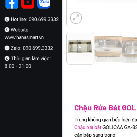
Hotline: 090.699.3332
Website:
www.hanasmart.vn
Zalo: 090.699.3332
Thời gian làm việc:
8:00 - 21:00
MÔ TẢ
Chậu Rửa Bát GO
Trong không gian bếp hiện đạ
Chậu rửa bát
GOLICAA GA-8245,
căn bếp sang trọng.