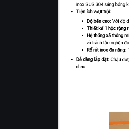
inox SUS 304 sáng bóng kh
Tiện ích vượt trội:
Độ bền cao:
Với độ d
Thiết kế 1 hộc rộng r
Hệ thống xả thông mi
và tránh tắc nghẽn đ
Rổ rút inox đa năng:
T
Dễ dàng lắp đặt:
Chậu được
nhau.