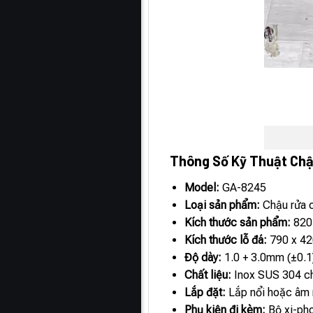
Thông Số Kỹ Thuật Ch
Model:
GA-8245
Loại sản phẩm:
Chậu rửa c
Kích thước sản phẩm:
820
Kích thước lỗ đá:
790 x 4
Độ dày:
1.0 + 3.0mm (±0.1
Chất liệu:
Inox SUS 304 c
Lắp đặt:
Lắp nổi hoặc âm
Phụ kiện đi kèm:
Bộ xi-pho