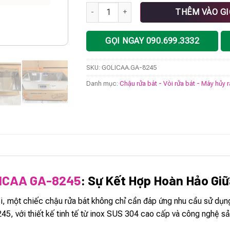
Chậu rửa bát GOLICAA GA-8245 số lượng
THÊM VÀO G
GỌI NGAY 090.699.3332
SKU:
GOLICAA.GA-8245
Danh mục:
Chậu rửa bát - Vòi rửa bát - Máy hủy 
LICAA GA-8245
: Sự Kết Hợp Hoàn Hảo Giữ
i, một chiếc chậu rửa bát không chỉ cần đáp ứng nhu cầu sử dụng
 với thiết kế tinh tế từ inox SUS 304 cao cấp và công nghệ sản 