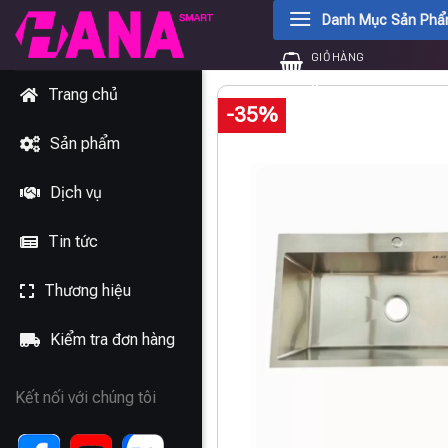
Chuyển
Danh Mục Sản Ph
đến
GIỎ HÀNG
nội
0
₫
dung
Trang chủ
-35%
Sản phẩm
Dịch vụ
Tin tức
Thương hiệu
Kiểm tra đơn hàng
Kết nối với chúng tôi