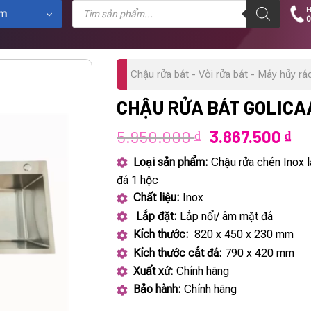
Tìm
H
kiếm
ẩm
0
sản
phẩm
Chậu rửa bát - Vòi rửa bát - Máy hủy rá
CHẬU RỬA BÁT GOLICA
Giá
Gi
5.950.000
3.867.500
₫
₫
gốc
hi
Loại sản phẩm:
Chậu rửa chén Inox l
là:
tại
đá 1 hộc
5.950.000 ₫.
là:
Chất liệu:
Inox
3.
Lắp đặt:
Lắp nổi/ âm mặt đá
Kích thước:
820 x 450 x 230 mm
Kích thước cắt đá:
790 x 420 mm
Xuất xứ:
Chính hãng
Bảo hành:
Chính hãng