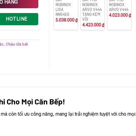
IỎ HÀNG
NOBINOX
NOBINOX
NOBINOX
LISA
ARVO V444
ARVO V444
NN545S
TẶNG KÈM
4.023.000
₫
HOTLINE
VÒI
5.038.000
₫
4.423.000
₫
rác
,
Chậu rửa bát
hi Cho Mọi Căn Bếp!
 còn tối ưu công năng, mang lại trải nghiệm tuyệt vời cho mọi 