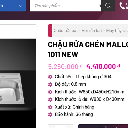
Tìm
H
kiếm
ẩm
0
sản
phẩm
Chậu rửa bát - Vòi rửa bát - Máy hủy rá
CHẬU RỬA CHÉN MALL
1011 NEW
Giá
Gi
5.250.000
4.410.000
₫
₫
gốc
hi
Chất liệu: Thép không rỉ 304
là:
tại
Độ dày: 0.8 mm
5.250.000 ₫.
là:
Kích thước: W850xD450xH210mm
4.
Kích thước lỗ đá: W830 x D430mm
Xuất xứ: Chính hãng
Bảo hành: 36 tháng
Chậu rửa chén Malloca MS 1011 NEW số l