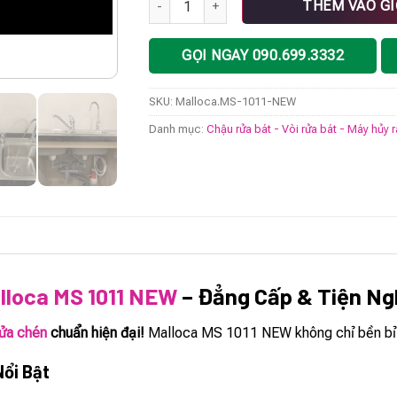
THÊM VÀO G
GỌI NGAY 090.699.3332
SKU:
Malloca.MS-1011-NEW
Danh mục:
Chậu rửa bát - Vòi rửa bát - Máy hủy 
lloca MS 1011 NEW
– Đẳng Cấp & Tiện Ng
rửa chén
chuẩn hiện đại!
Malloca MS 1011 NEW không chỉ bền bỉ mà
Nổi Bật