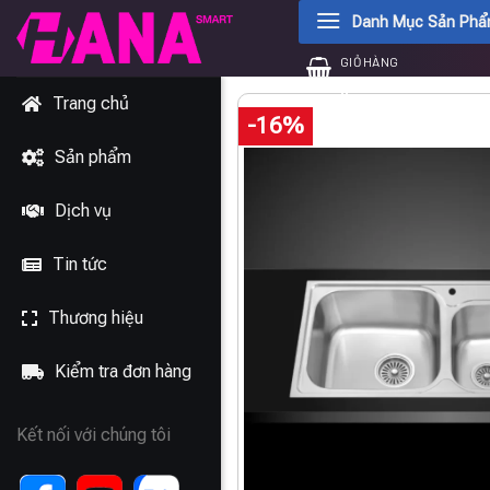
Chuyển
Danh Mục Sản Ph
đến
GIỎ HÀNG
nội
0
₫
dung
Trang chủ
-16%
Sản phẩm
Dịch vụ
Tin tức
Thương hiệu
Kiểm tra đơn hàng
Kết nối với chúng tôi