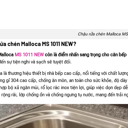
Chậu rửa chén Malloca M
rửa chén Malloca MS 1011 NEW?
alloca
MS 1011 NEW
còn là điểm nhấn sang trọng cho căn bếp
n sự tiện nghi và sạch sẽ tuyệt đối.
a là thương hiệu thiết bị nhà bếp cao cấp, nổi tiếng với chất lượng
ng gỉ 304 cao cấp, chống ăn mòn, an toàn cho sức khỏe, độ d
 hợp bộ xả ngăn mùi, rổ lọc rác inox tiện lợi, giúp việc dọn dẹp d
c rộng rãi, lớp chống ồn và chống ngưng tụ nước, mang đến trải n