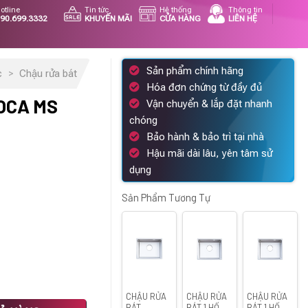
otline
Tin tức
Hệ thống
Thông tin
90.699.3332
KHUYẾN MÃI
CỬA HÀNG
LIÊN HỆ
Sản phẩm chính hãng
c
>
Chậu rửa bát
Hóa đơn chứng từ đầy đủ
OCA MS
Vận chuyển & lắp đặt nhanh
chóng
Bảo hành & bảo trì tại nhà
Hậu mãi dài lâu, yên tâm sử
á
dụng
ện
Sản Phẩm Tương Tự
410.000 ₫.
CHẬU RỬA
CHẬU RỬA
CHẬU RỬA
ượng
BÁT
BÁT 1 HỐ
BÁT 1 HỐ