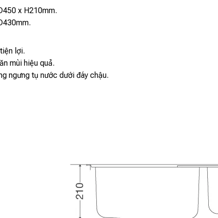
D450 x H210mm.
D430mm.
iện lợi.
ăn mùi hiệu quả.
ng ngưng tụ nước dưới đáy chậu.