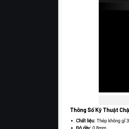
Thông Số Kỹ Thuật Ch
Chất liệu:
Thép không gỉ 3
Độ dày:
0.8mm.