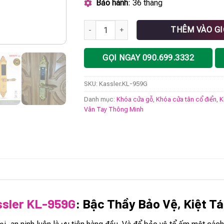
Bảo hành
: 36 tháng
Khóa đại sảnh Kassler KL-959G tiêu chuẩn
THÊM VÀO G
GỌI NGAY 090.699.3332
SKU:
Kassler.KL-959G
Danh mục:
Khóa cửa gỗ
,
Khóa cửa tân cổ điển
,
K
Vân Tay Thông Minh
ssler KL-959G
: Bậc Thầy Bảo Vệ, Kiệt Tá