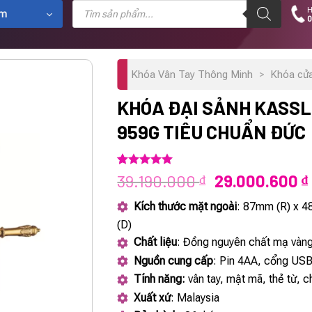
Tìm
H
kiếm
ẩm
0
sản
phẩm
Khóa Vân Tay Thông Minh
>
Khóa cử
KHÓA ĐẠI SẢNH KASSL
959G TIÊU CHUẨN ĐỨC
5.00
1
trên 5
Giá
39.190.000
29.000.600
₫
₫
dựa trên
gốc
đánh giá
Kích thước mặt ngoài
: 87mm (R) x 
là:
(D)
39.190.000 ₫.
Chất liệu
: Đồng nguyên chất mạ vàn
Nguồn cung cấp
: Pin 4AA, cổng US
Tính năng:
vân tay, mật mã, thẻ từ, c
Xuất xứ
: Malaysia