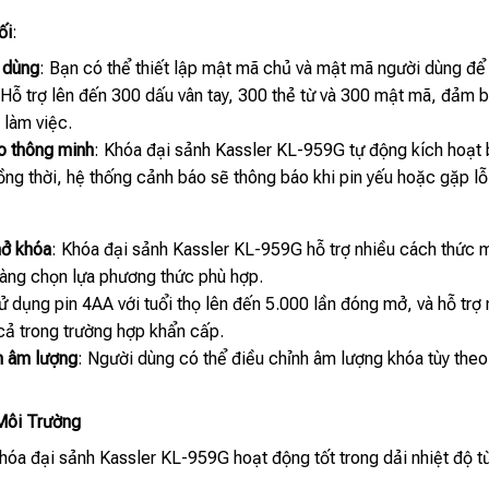
ối
:
 dùng
: Bạn có thể thiết lập mật mã chủ và mật mã người dùng để 
 Hỗ trợ lên đến 300 dấu vân tay, 300 thẻ từ và 300 mật mã, đảm b
 làm việc.
o thông minh
: Khóa đại sảnh Kassler KL-959G tự động kích hoạt 
ồng thời, hệ thống cảnh báo sẽ thông báo khi pin yếu hoặc gặp lỗ
mở khóa
: Khóa đại sảnh Kassler KL-959G hỗ trợ nhiều cách thức m
àng chọn lựa phương thức phù hợp.
Sử dụng pin 4AA với tuổi thọ lên đến 5.000 lần đóng mở, và hỗ t
cả trong trường hợp khẩn cấp.
h âm lượng
: Người dùng có thể điều chỉnh âm lượng khóa tùy theo 
Môi Trường
Khóa đại sảnh Kassler KL-959G hoạt động tốt trong dải nhiệt độ từ