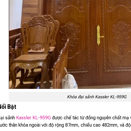
Khóa đại sảnh Kassler KL-959G
Nổi Bật
đại sảnh
Kassler KL-959G
được chế tác từ đồng nguyên chất mạ v
thước thân khóa ngoài với độ rộng 87mm, chiều cao 482mm, và độ