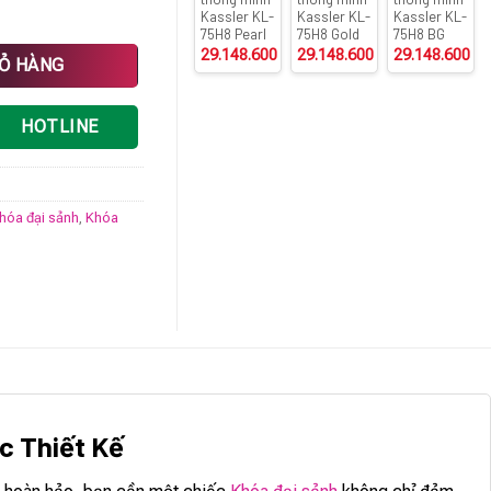
Kassler KL-
Kassler KL-
Kassler KL-
75H8 Pearl
75H8 Gold
75H8 BG
29.148.600
₫
29.148.600
₫
29.148.600
₫
 Đức số lượng
IỎ HÀNG
HOTLINE
hóa đại sảnh
,
Khóa
c Thiết Kế