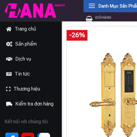
Chuyển
Danh Mục Sản Ph
đến
GIỎ HÀNG
nội
0
₫
dung
Trang chủ
-26%
Sản phẩm
Dịch vụ
Tin tức
Thương hiệu
Kiểm tra đơn hàng
Kết nối với chúng tôi