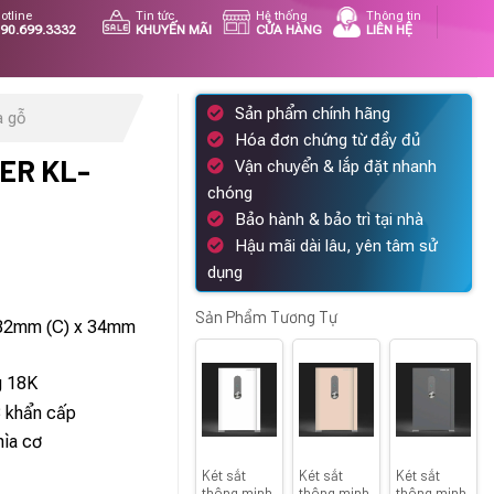
otline
Tin tức
Hệ thống
Thông tin
90.699.3332
KHUYẾN MÃI
CỬA HÀNG
LIÊN HỆ
Sản phẩm chính hãng
a gỗ
Hóa đơn chứng từ đầy đủ
ER KL-
Vận chuyển & lắp đặt nhanh
chóng
Bảo hành & bảo trì tại nhà
Hậu mãi dài lâu, yên tâm sử
dụng
Giá
hiện
Sản Phẩm Tương Tự
482mm (C) x 34mm
tại
là:
g 18K
29.000.600 ₫.
B khẩn cấp
hìa cơ
Két sắt
Két sắt
Két sắt
thông minh
thông minh
thông minh