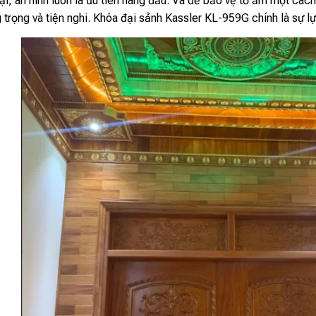
ại, an ninh luôn là ưu tiên hàng đầu. Và để bảo vệ tổ ấm một cá
 trọng và tiện nghi. Khóa đại sảnh Kassler KL-959G chính là sự 