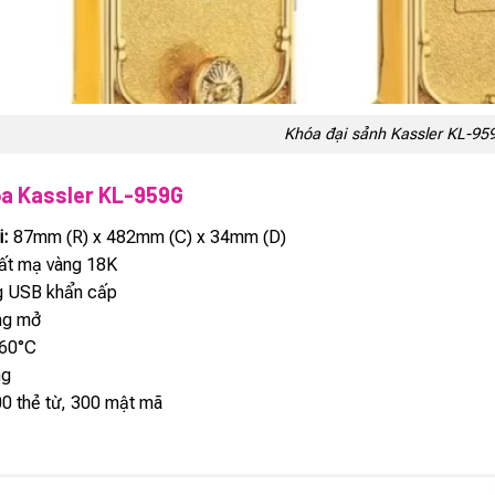
Khóa đại sảnh Kassler KL-95
a Kassler KL-959G
i:
87mm (R) x 482mm (C) x 34mm (D)
ất mạ vàng 18K
g USB khẩn cấp
ng mở
60°C
ng
00 thẻ từ, 300 mật mã