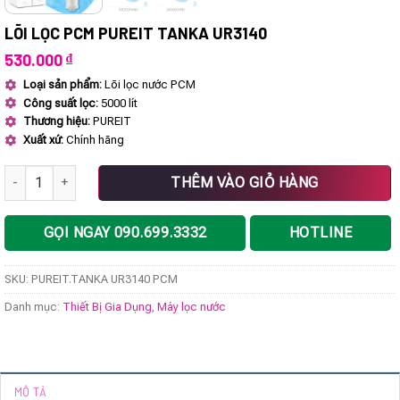
LÕI LỌC PCM PUREIT TANKA UR3140
530.000
₫
Loại sản phẩm:
Lõi lọc nước PCM
Công suất lọc:
5000 lít
Thương hiệu:
PUREIT
Xuất xứ:
Chính hãng
Lõi lọc PCM PUREIT TANKA UR3140 số lượng
THÊM VÀO GIỎ HÀNG
GỌI NGAY 090.699.3332
HOTLINE
SKU:
PUREIT.TANKA UR3140 PCM
Danh mục:
Thiết Bị Gia Dụng
,
Máy lọc nước
MÔ TẢ