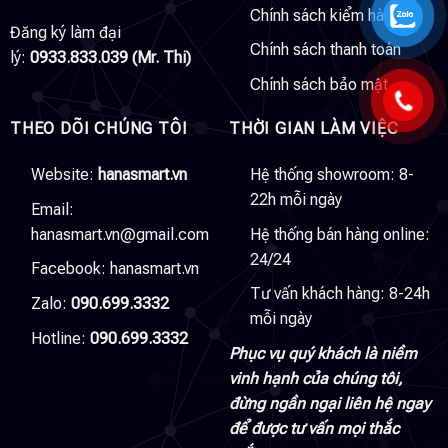
Chính sách kiểm hàng
Đăng ký làm đại
Chính sách thanh toán
lý:
0933.833.039 (Mr. Thi)
Chính sách bảo mật
THEO DÕI CHÚNG TÔI
THỜI GIAN LÀM VIỆC
Website:
hanasmart.vn
Hệ thống showroom: 8-
22h mỗi ngày
Email:
hanasmart.vn@gmail.com
Hệ thống bán hàng online:
24/24
Facebook:
hanasmart.vn
Tư vấn khách hàng: 8-24h
Zalo:
090.699.3332
mỗi ngày
Hotline:
090.699.3332
Phục vụ quý khách là niềm
vinh hạnh của chúng tôi,
đừng ngần ngại liên hệ ngay
để được tư vấn mọi thắc