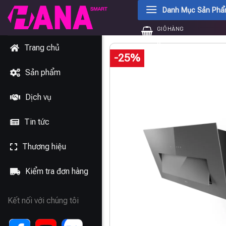
Chuyển
Danh Mục Sản Ph
đến
GIỎ HÀNG
nội
0
₫
dung
Trang chủ
-25%
Sản phẩm
Dịch vụ
Tin tức
Thương hiệu
Kiểm tra đơn hàng
Kết nối với chúng tôi