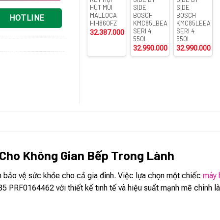
HÚT MÙI
SIDE
SIDE
MALLOCA
BOSCH
BOSCH
HOTLINE
HIH860FZ
KMC85LBEA
KMC85LEEA
SERI 4
SERI 4
32.387.000
₫
550L
550L
32.990.000
₫
32.990.000
₫
 Cho Không Gian Bếp Trong Lành
 bảo vệ sức khỏe cho cả gia đình. Việc lựa chọn một chiếc
máy 
5 PRF0164462 với thiết kế tinh tế và hiệu suất mạnh mẽ chính là