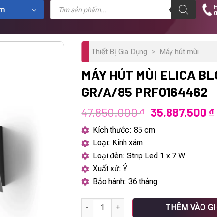
Tìm
H
kiếm
ẩm
0
sản
phẩm
Thiết Bị Gia Dụng
>
Máy hút mùi
MÁY HÚT MÙI ELICA B
GR/A/85 PRF0164462
Giá
47.850.000
35.887.500
₫
₫
gốc
Kích thước: 85 cm
là:
Loại: Kính xám
47.850.000 ₫
Loại đèn: Strip Led 1 x 7 W
Xuất xứ: Ý
Bảo hành: 36 tháng
Máy hút mùi Elica BLOOM GR/A/85 PRF0164
THÊM VÀO G