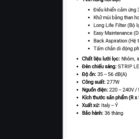
Điều khiển cảm ứng 
Khử mùi bằng than ho
Long Life Filter (Bộ l
Easy Maintenance (Dễ
Back Aspiration (Hệ t
Tấm chắn di động phí
Chất liệu lưới lọc:
Nhôm, in
Đèn chiếu sáng:
STRIP LE
Độ ồn:
35 – 56 dB(A)
Công suất:
277W
Nguồn điện:
220 – 240V /
Kích thước sản phẩm (R x 
Xuất xứ:
Italy – Ý
Bảo hành:
36 tháng