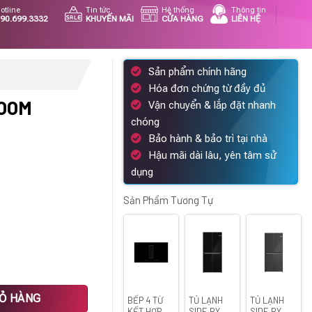
otline
Tin tức
Hệ thống
Thông tin
90.699.3332
KHUYẾN MÃI
CỬA HÀNG
LIÊN HỆ
Sản phẩm chính hãng
Hóa đơn chứng từ đầy đủ
LOOM
Vận chuyển & lắp đặt nhanh
chóng
Bảo hành & bảo trì tại nhà
Hậu mãi dài lâu, yên tâm sử
Giá
dụng
hiện
tại
Sản Phẩm Tương Tự
.
là:
35.887.500 ₫.
462 số lượng
IỎ HÀNG
BẾP 4 TỪ
TỦ LẠNH
TỦ LẠNH
KẾT HỢP
SIDE BY
SIDE BY