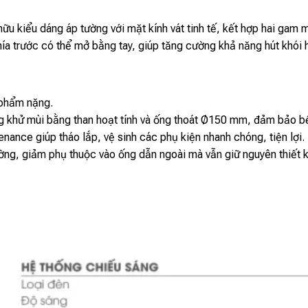
kiểu dáng áp tường với mặt kính vát tinh tế, kết hợp hai gam 
hía trước có thể mở bằng tay, giúp tăng cường khả năng hút khói h
 phẩm nặng.
hống khử mùi bằng than hoạt tính và ống thoát Ø150 mm, đảm bảo b
nance giúp tháo lắp, vệ sinh các phụ kiện nhanh chóng, tiện lợi.
tường, giảm phụ thuộc vào ống dẫn ngoài mà vẫn giữ nguyên thiết k