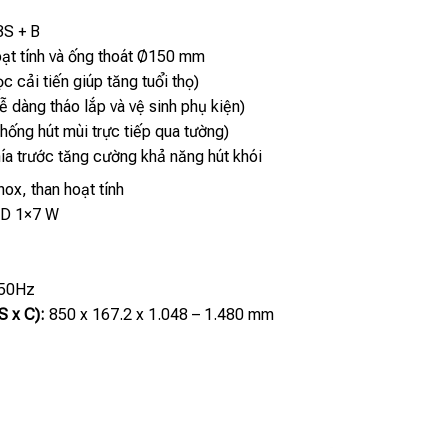
3S + B
ạt tính và ống thoát Ø150 mm
ọc cải tiến giúp tăng tuổi thọ)
 dàng tháo lắp và vệ sinh phụ kiện)
hống hút mùi trực tiếp qua tường)
a trước tăng cường khả năng hút khói
ox, than hoạt tính
D 1×7 W
 50Hz
S x C):
850 x 167.2 x 1.048 – 1.480 mm