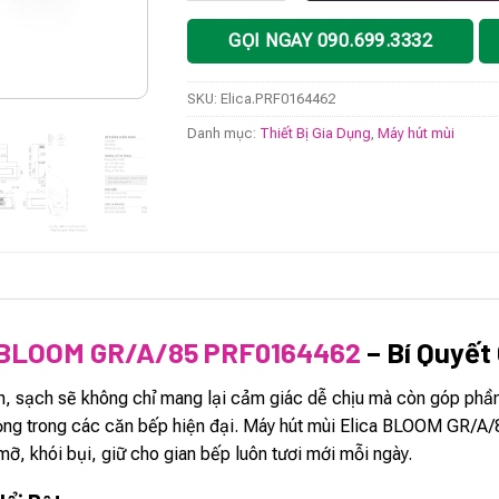
GỌI NGAY 090.699.3332
SKU:
Elica.PRF0164462
Danh mục:
Thiết Bị Gia Dụng
,
Máy hút mùi
a BLOOM GR/A/85 PRF0164462
– Bí Quyết
h, sạch sẽ không chỉ mang lại cảm giác dễ chịu mà còn góp phần
rọng trong các căn bếp hiện đại. Máy hút mùi Elica BLOOM GR/A/8
ỡ, khói bụi, giữ cho gian bếp luôn tươi mới mỗi ngày.