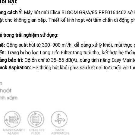
Nổi Bật
ong cách Ý:
Máy hút mùi Elica BLOOM GR/A/85 PRF0164462 sở hữu 
ật cho không gian bếp. Thiết kế linh hoạt với tấm chắn di động p
á trong trải nghiệm sử dụng:
mẽ:
Công suất hút từ 300–900 m³/h, dễ dàng xử lý khói, mùi thực
ến:
Trang bị bộ lọc Long Life Filter tăng tuổi thọ, kết hợp hệ t
ng bảo trì:
Độ ồn chỉ từ 35–56 dB(A), cùng tính năng Easy Mainte
ack Aspiration:
Hệ thống hút khói phía sau kết nối trực tiếp với 