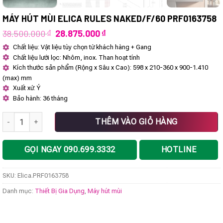
MÁY HÚT MÙI ELICA RULES NAKED/F/60 PRF0163758
Giá
Giá
38.500.000
₫
28.875.000
₫
gốc
hiện
Chất liệu: Vật liệu tùy chọn từ khách hàng + Gang
là:
tại
Chất liệu lưới lọc: Nhôm, inox. Than hoạt tính
38.500.000 ₫.
là:
28.875.000 ₫.
Kích thước sản phẩm (Rộng x Sâu x Cao): 598 x 210-360 x 900-1.410
(max) mm
Xuất xứ: Ý
Bảo hành: 36 tháng
Máy hút mùi Elica RULES NAKED/F/60 PRF0163758 số lượng
THÊM VÀO GIỎ HÀNG
GỌI NGAY 090.699.3332
HOTLINE
SKU:
Elica.PRF0163758
Danh mục:
Thiết Bị Gia Dụng
,
Máy hút mùi