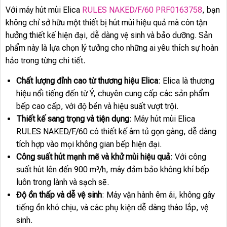
Với máy hút mùi Elica
RULES NAKED/F/60 PRF0163758
, bạn
không chỉ sở hữu một thiết bị hút mùi hiệu quả mà còn tận
hưởng thiết kế hiện đại, dễ dàng vệ sinh và bảo dưỡng. Sản
phẩm này là lựa chọn lý tưởng cho những ai yêu thích sự hoàn
hảo trong từng chi tiết.
Chất lượng đỉnh cao từ thương hiệu Elica
: Elica là thương
hiệu nổi tiếng đến từ Ý, chuyên cung cấp các sản phẩm
bếp cao cấp, với độ bền và hiệu suất vượt trội.
Thiết kế sang trọng và tiện dụng
: Máy hút mùi Elica
RULES NAKED/F/60 có thiết kế âm tủ gọn gàng, dễ dàng
tích hợp vào mọi không gian bếp hiện đại.
Công suất hút mạnh mẽ và khử mùi hiệu quả
: Với công
suất hút lên đến 900 m³/h, máy đảm bảo không khí bếp
luôn trong lành và sạch sẽ.
Độ ồn thấp và dễ vệ sinh
: Máy vận hành êm ái, không gây
tiếng ồn khó chịu, và các phụ kiện dễ dàng tháo lắp, vệ
sinh.