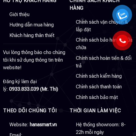
HỖ TRỢ KHÁCH HÀNG
CHÍNH SÁCH KHÁCH
HÀNG
Giới thiệu
Chính sách vận chuyển &
Hướng dẫn mua hàng
lắp đặt
Khách hàng thân thiết
Chính sách bảo hành & sửa
chữa
Vui lòng thông báo cho chúng
Chính sách hoàn tiền & đổi
tôi khi sử dụng thông tin trên
trả
website!
Chính sách kiểm hàng
Đăng ký làm đại
Chính sách thanh toán
lý:
0933.833.039 (Mr. Thi)
Chính sách bảo mật
THEO DÕI CHÚNG TÔI
THỜI GIAN LÀM VIỆC
Website:
hanasmart.vn
Hệ thống showroom: 8-
22h mỗi ngày
Email: