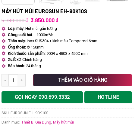
MÁY HÚT MÙI EUROSUN EH-90K10S
Giá
Giá
5.780.000
₫
3.850.000
₫
gốc
hiện
Loại máy:
Hút mùi gắn tường
là:
tại
Công suất hút:
±1000m³/h
5.780.000 ₫.
là:
3.850.000 ₫.
Thân máy:
Inox SUS304 + kính màu Tempered 6mm
Ống thoát:
Ø 150mm
Kích thước sản phẩm:
900R x 480S x 450C mm
Xuất xứ:
Chính hãng
Bảo hành:
24 tháng
Máy hút mùi EUROSUN EH-90K10S số lượng
THÊM VÀO GIỎ HÀNG
GỌI NGAY 090.699.3332
HOTLINE
SKU:
EUROSUN.EH-90K10S
Danh mục:
Thiết Bị Gia Dụng
,
Máy hút mùi