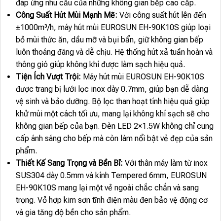
đáp ứng nhu cầu của những không gian bếp cao cấp.
Công Suất Hút Mùi Mạnh Mẽ:
Với công suất hút lên đến
±1000m³/h, máy hút mùi EUROSUN EH-90K10S giúp loại
bỏ mùi thức ăn, dầu mỡ và bụi bẩn, giữ không gian bếp
luôn thoáng đãng và dễ chịu. Hệ thống hút xả tuần hoàn và
thông gió giúp không khí được làm sạch hiệu quả.
Tiện Ích Vượt Trội:
Máy hút mùi EUROSUN EH-90K10S
được trang bị lưới lọc inox dày 0.7mm, giúp bạn dễ dàng
vệ sinh và bảo dưỡng. Bộ lọc than hoạt tính hiệu quả giúp
khử mùi một cách tối ưu, mang lại không khí sạch sẽ cho
không gian bếp của bạn. Đèn LED 2×1.5W không chỉ cung
cấp ánh sáng cho bếp mà còn làm nổi bật vẻ đẹp của sản
phẩm.
Thiết Kế Sang Trọng và Bền Bỉ:
Với thân máy làm từ inox
SUS304 dày 0.5mm và kính Tempered 6mm, EUROSUN
EH-90K10S mang lại một vẻ ngoài chắc chắn và sang
trọng. Vỏ hợp kim sơn tĩnh điện màu đen bảo vệ động cơ
và gia tăng độ bền cho sản phẩm.