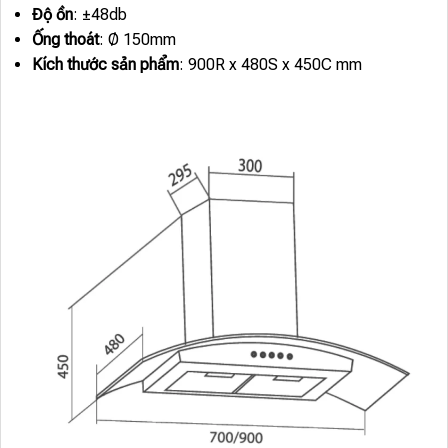
Độ ồn
: ±48db
Ống thoát
: Ø 150mm
Kích thước sản phẩm
: 900R x 480S x 450C mm