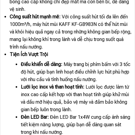
bóng cao cấp không chỉ đẹp mắt mà còn bền bỉ, dễ dàng
vệ sinh.
Công suất hút mạnh mẽ:
Với công suất hút tối đa lên đến
1000m³/h, máy hút mùi KAFF KF-GB983N có thể hút mùi
và khói hiệu quả ngay cả trong những không gian bếp rộng,
mang lại không khí trong lành và dễ chịu trong suốt quá
trình nấu nướng.
Tiện Ích Vượt Trội
Điều khiển dễ dàng:
Máy trang bị phím bấm với 3 tốc
độ hút, giúp bạn linh hoạt điều chỉnh lực hút phù hợp
với nhu cầu và tình huống nấu nướng.
Lưới lọc inox và than hoạt tính:
Lưới lọc được làm từ
inox cao cấp kết hợp với than hoạt tính giúp khử mùi
và dầu mỡ hiệu quả, bảo vệ máy và đảm bảo không
gian bếp luôn trong lành.
Đèn LED Bar:
Đèn LED Bar 1x4W cung cấp ánh sáng
tiết kiệm năng lượng, giúp bạn dễ dàng quan sát
trong khi nấu nướng.