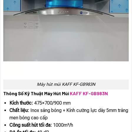
Máy hút mùi KAFF KF-GB983N
Thông Số Kỹ Thuật Máy Hút Mùi
KAFF KF-GB983N
Kích thước:
475×700/900 mm
Chất liệu:
Inox sáng bóng + Kính cường lực dày 5mm tráng
men bóng cao cấp
Công suất hút tối đa:
1000m³/h