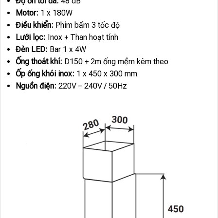
Độ ồn tối đa:
48 dB
Motor:
1 x 180W
Điều khiển:
Phím bấm 3 tốc độ
Lưới lọc:
Inox + Than hoạt tính
Đèn LED:
Bar 1 x 4W
Ống thoát khí:
D150 + 2m ống mềm kèm theo
Ốp ống khói inox:
1 x 450 x 300 mm
Nguồn điện:
220V – 240V / 50Hz