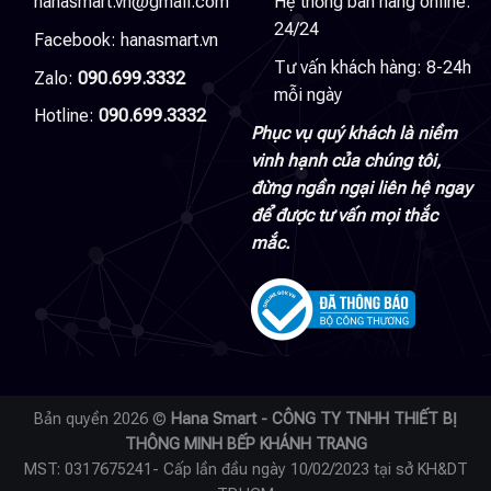
hanasmart.vn@gmail.com
Hệ thống bán hàng online:
24/24
Facebook:
hanasmart.vn
Tư vấn khách hàng: 8-24h
Zalo:
090.699.3332
mỗi ngày
Hotline:
090.699.3332
Phục vụ quý khách là niềm
vinh hạnh của chúng tôi,
đừng ngần ngại liên hệ ngay
để được tư vấn mọi thắc
mắc.
Bản quyền 2026 ©
Hana Smart - CÔNG TY TNHH THIẾT BỊ
THÔNG MINH BẾP KHÁNH TRANG
MST: 0317675241- Cấp lần đầu ngày 10/02/2023 tại sở KH&DT