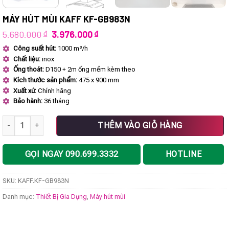
MÁY HÚT MÙI KAFF KF-GB983N
Giá
Giá
5.680.000
₫
3.976.000
₫
gốc
hiện
Công suất hút:
1000 m³/h
là:
tại
Chất liệu:
inox
5.680.000 ₫.
là:
3.976.000 ₫.
Ống thoát:
D150 + 2m ống mềm kèm theo
Kích thước sản phẩm:
475 x 900 mm
Xuất xứ:
Chính hãng
Bảo hành:
36 tháng
Máy hút mùi KAFF KF-GB983N số lượng
THÊM VÀO GIỎ HÀNG
GỌI NGAY 090.699.3332
HOTLINE
SKU:
KAFF.KF-GB983N
Danh mục:
Thiết Bị Gia Dụng
,
Máy hút mùi