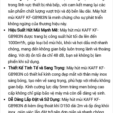
trong lĩnh vực thiết bị nhà bếp, với cam kết mang lại các
sản phẩm chất lượng vượt trội và độ bền lâu dài. Máy hút
mùi KAFF KF-GB983N là minh chứng cho sự phát triển
không ngừng của thương hiệu này.
Hiệu Suất Hút Mùi Mạnh Mẽ:
Máy hút mùi KAFF KF-
GB983N được trang bị công suất hút tối đa lên đến
1000m³/h, giúp loại bỏ mùi hôi, khói và hơi dầu mỡ nhanh
chóng, mang đến không gian bếp luôn trong lành và thoáng
đãng. Với độ ồn tối đa chỉ 48 dB, bạn sẽ không bị làm
phiền khi sử dụng.
Thiết Kế Tinh Tế và Sang Trọng:
Máy hút mùi KAFF KF-
GB983N có thiết kế kính cong đẹp mắt với thân máy inox
sáng bóng, tạo nên vẻ sang trọng, phù hợp với nhiều không
gian bếp. Kính cường lực dày 5mm tráng men bóng cao
cấp không chỉ giúp bảo vệ máy mà còn dễ dàng vệ sinh.
Dễ Dàng Lắp Đặt và Sử Dụng:
Máy hút mùi KAFF KF-
GB983N đi kèm ống thoát khí D150 dài 2m và ốp ống khói
inox, giúp việc lắp đặt trở nên đơn giản và nhanh chóng.