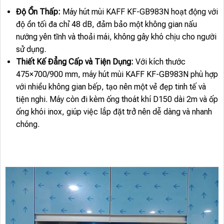
Độ Ồn Thấp:
Máy hút mùi KAFF KF-GB983N hoạt động với
độ ồn tối đa chỉ 48 dB, đảm bảo một không gian nấu
nướng yên tĩnh và thoải mái, không gây khó chịu cho người
sử dụng.
Thiết Kế Đẳng Cấp và Tiện Dụng:
Với kích thước
475×700/900 mm, máy hút mùi KAFF KF-GB983N phù hợp
với nhiều không gian bếp, tạo nên một vẻ đẹp tinh tế và
tiện nghi. Máy còn đi kèm ống thoát khí D150 dài 2m và ốp
ống khói inox, giúp việc lắp đặt trở nên dễ dàng và nhanh
chóng.