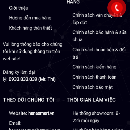
HÀNG
Giới thiệu
Chính sách vận chuyển &
Hướng dẫn mua hàng
lắp đặt
Khách hàng thân thiết
Chính sách bảo hành & sửa
chữa
Vui lòng thông báo cho chúng
Chính sách hoàn tiền & đổi
tôi khi sử dụng thông tin trên
trả
website!
Chính sách kiểm hàng
Đăng ký làm đại
Chính sách thanh toán
lý:
0933.833.039 (Mr. Thi)
Chính sách bảo mật
THEO DÕI CHÚNG TÔI
THỜI GIAN LÀM VIỆC
Website:
hanasmart.vn
Hệ thống showroom: 8-
22h mỗi ngày
Email: