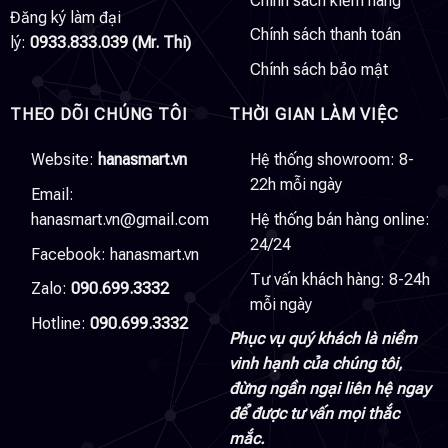
Chính sách kiểm hàng
Đăng ký làm đại
Chính sách thanh toán
lý:
0933.833.039 (Mr. Thi)
Chính sách bảo mật
THEO DÕI CHÚNG TÔI
THỜI GIAN LÀM VIỆC
Website:
hanasmart.vn
Hệ thống showroom: 8-
22h mỗi ngày
Email:
hanasmart.vn@gmail.com
Hệ thống bán hàng online:
24/24
Facebook:
hanasmart.vn
Tư vấn khách hàng: 8-24h
Zalo:
090.699.3332
mỗi ngày
Hotline:
090.699.3332
Phục vụ quý khách là niềm
vinh hạnh của chúng tôi,
đừng ngần ngại liên hệ ngay
để được tư vấn mọi thắc
mắc.