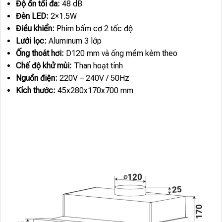
Độ ồn tối đa:
48 dB
Đèn LED:
2×1.5W
Điều khiển:
Phím bấm cơ 2 tốc độ
Lưới lọc:
Aluminum 3 lớp
Ống thoát hơi:
D120 mm và ống mềm kèm theo
Chế độ khử mùi:
Than hoạt tính
Nguồn điện:
220V – 240V / 50Hz
Kích thước:
45x280x170x700 mm