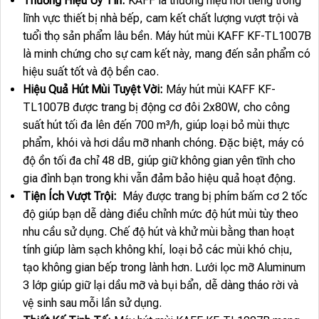
Thương Hiệu Uy Tín:
KAFF là thương hiệu nổi tiếng trong
lĩnh vực thiết bị nhà bếp, cam kết chất lượng vượt trội và
tuổi thọ sản phẩm lâu bền. Máy hút mùi KAFF KF-TL1007B
là minh chứng cho sự cam kết này, mang đến sản phẩm có
hiệu suất tốt và độ bền cao.
Hiệu Quả Hút Mùi Tuyệt Vời:
Máy hút mùi KAFF KF-
TL1007B được trang bị động cơ đôi 2x80W, cho công
suất hút tối đa lên đến 700 m³/h, giúp loại bỏ mùi thực
phẩm, khói và hơi dầu mỡ nhanh chóng. Đặc biệt, máy có
độ ồn tối đa chỉ 48 dB, giúp giữ không gian yên tĩnh cho
gia đình bạn trong khi vẫn đảm bảo hiệu quả hoạt động.
Tiện Ích Vượt Trội:
Máy được trang bị phím bấm cơ 2 tốc
độ giúp bạn dễ dàng điều chỉnh mức độ hút mùi tùy theo
nhu cầu sử dụng. Chế độ hút và khử mùi bằng than hoạt
tính giúp làm sạch không khí, loại bỏ các mùi khó chịu,
tạo không gian bếp trong lành hơn. Lưới lọc mỡ Aluminum
3 lớp giúp giữ lại dầu mỡ và bụi bẩn, dễ dàng tháo rời và
vệ sinh sau mỗi lần sử dụng.