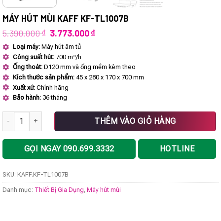
MÁY HÚT MÙI KAFF KF-TL1007B
Giá
Giá
5.390.000
₫
3.773.000
₫
gốc
hiện
Loại máy:
Máy hút âm tủ
là:
tại
Công suất hút:
700 m³/h
5.390.000 ₫.
là:
3.773.000 ₫.
Ống thoát:
D120 mm và ống mềm kèm theo
Kích thước sản phẩm:
45 x 280 x 170 x 700 mm
Xuất xứ:
Chính hãng
Bảo hành:
36 tháng
Máy hút mùi KAFF KF-TL1007B số lượng
THÊM VÀO GIỎ HÀNG
GỌI NGAY 090.699.3332
HOTLINE
SKU:
KAFF.KF-TL1007B
Danh mục:
Thiết Bị Gia Dụng
,
Máy hút mùi