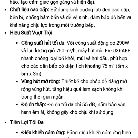
hảo, tạo cảm giác gọn gàng và hiện đại.
Chất liệu cao cấp:
Sử dụng kính cường lực đen cao cấp,
bền bỉ, chống bám bẩn và dễ vệ sinh, đảm bảo độ bền và
khả năng chịu lực trong môi trường bếp.
Hiệu Suất Vượt Trội
Công suất hút tối ưu:
Với công suất động cơ 290W
và lưu lượng gió 750 m³/h, máy hút mùi FV-UX6AEB
nhanh chóng loại bỏ khói, mùi và hơi dầu, phù hợp
cho các căn bếp có diện tích khoảng 75 m³ (5m x
5m x 3m).
Vùng hút mở rộng:
Thiết kế cho phép dễ dàng mở
rộng vùng hút, tăng hiệu quả làm sạch không khí
trong thời gian ngắn.
Độ ồn thấp:
Độ ồn tối đa chỉ 55 dB, đảm bảo vận
hành êm ái, không gây khó chịu khi sử dụng.
Tiện Lợi Tối Đa
Điều khiển cảm ứng:
Bảng điều khiển cảm ứng hiện