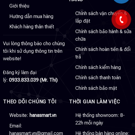
Giới thiệu
Chính sách vận chuyển &
Hướng dẫn mua hàng
lắp đặt
Khách hàng thân thiết
Chính sách bảo hành & sửa
chữa
Vui lòng thông báo cho chúng
Chính sách hoàn tiền & đổi
tôi khi sử dụng thông tin trên
trả
website!
Chính sách kiểm hàng
Đăng ký làm đại
Chính sách thanh toán
lý:
0933.833.039 (Mr. Thi)
Chính sách bảo mật
THEO DÕI CHÚNG TÔI
THỜI GIAN LÀM VIỆC
Website:
hanasmart.vn
Hệ thống showroom: 8-
22h mỗi ngày
Email:
hanasmart.vn@gmail.com
Hệ thống bán hàng online: