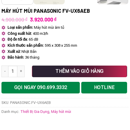
MÁY HÚT MÙI PANASONIC FV-UX6AEB
Giá
Giá
4.900.000
₫
3.920.000
₫
gốc
hiện
Loại sản phẩm:
Máy hút mùi âm tủ
là:
tại
Công suất hút:
400 m3/h
4.900.000 ₫.
là:
3.920.000 ₫.
Độ ồn tối đa:
65 dB
Kích thước sản phẩm:
595 x 308 x 255 mm
Xuất xứ:
Nhật Bản
Bảo hành:
36 tháng
Máy hút mùi PANASONIC FV-UX6AEB số lượng
THÊM VÀO GIỎ HÀNG
GỌI NGAY 090.699.3332
HOTLINE
SKU:
PANASONIC.FV-UX6AEB
Danh mục:
Thiết Bị Gia Dụng
,
Máy hút mùi